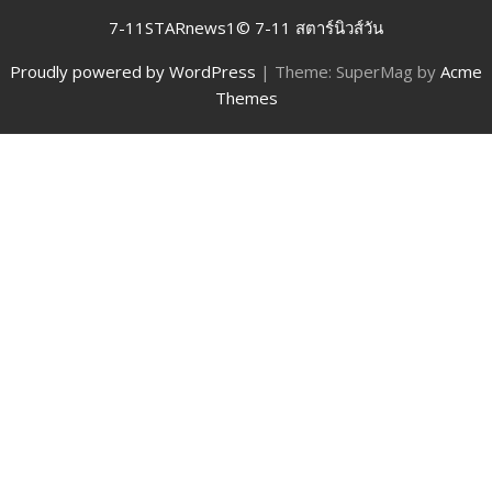
7-11STARnews1© 7-11 สตาร์นิวส์วัน
Proudly powered by WordPress
|
Theme: SuperMag by
Acme
Themes