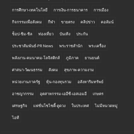
การศึกษา-เทคโนโลยี
การเงิน-การธนาคาร
การเมือง
กิจกรรมเพื่อสังคม
กีฬา
ขายตรง
คลิปข่าว
คอลัมน์
ช็อป-ชิม-ชิล
ท่องเที่ยว
บันเทิง
ประกัน
ประชาสัมพันธ์-PR News
พระราชสำนัก
พระเครื่อง
พลังงาน-คมนาคม-โลจิสติกส์
ภูมิภาค
ยานยนต์
ศาสนา-วัฒนธรรม
สังคม
สุขภาพ-ความงาม
หน่วยงานภาครัฐ
หุ้น-กองทุนรวม
อสังหาริมทรัพย์
อาชญากรรม
อุตสาหกรรม-เออีซี-เอสเอมอี
เกษตร
เศรษฐกิจ
แฟชั่นโซไซตี้-ดูดวง
ในประเทศ
ไม่มีหมวดหมู่
ไอที