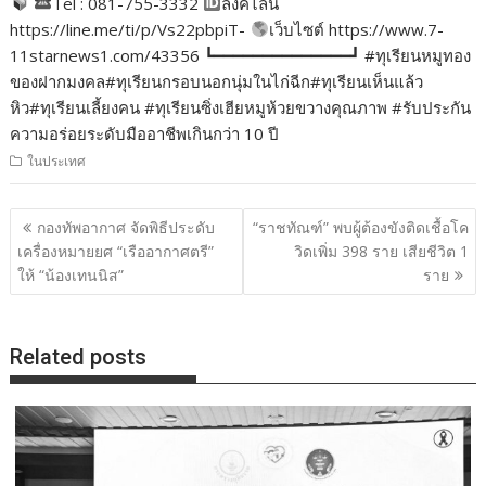
Tel : 081-755-3332
ลิ้งค์ไลน์
https://line.me/ti/p/Vs22pbpiT-
เว็บไซต์ https://www.7-
11starnews1.com/43356 ┗━━━━━━━━━━━━━━┛ #ทุเรียนหมูทอง
ของฝากมงคล#ทุเรียนกรอบนอกนุ่มในไก่ฉีก#ทุเรียนเห็นแล้ว
หิว#ทุเรียนเลี้ยงคน #ทุเรียนซิ่งเฮียหมูห้วยขวางคุณภาพ #รับประกัน
ความอร่อยระดับมืออาชีพเกินกว่า 10 ปี
ในประเทศ
แนะแนว
กองทัพอากาศ จัดพิธีประดับ
“ราชทัณฑ์” พบผู้ต้องขังติดเชื้อโค
เรื่อง
เครื่องหมายยศ “เรืออากาศตรี”
วิดเพิ่ม 398 ราย เสียชีวิต 1
ให้ “น้องเทนนิส”
ราย
Related posts