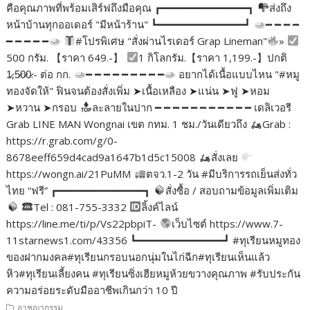
คือคุณภาพที่พร้อมเสิร์ฟถึงมือคุณ ┏━━━━━━━━━━━━━━┓
ส่งถึง
หน้าบ้านทุกออเดอร์ "มีหน้าร้าน" ┗━━━━━━━━━━━━━━┛
━ ━ ━ ━
━ ━ ━ ━ ━
#โปรพิเศษ "สั่งผ่านไรเดอร์ Grap Lineman"
»
500 กรัม. 【ราคา 649.-】
1 กิโลกรัม.【ราคา 1,199.-】ปกติ
1̷,5̷0̷0̷.- ต่อ กก.
━ ━ ━ ━ ━ ━ ━ ━ ━
อยากได้เนื้อแบบไหน "#หมู
ทองจัดให้" ฟินจนต้องสั่งเพิ่ม ➤เนื้อเหลือง ➤แน่น ➤ฟู ➤หอม
➤หวาน ➤กรอบ
ละลายในปาก ━ ━ ━ ━ ━ ━ ━ ━ ━ ━ ━ เดลิเวอรี
Grab LINE MAN Wongnai เขต กทม. 1 ชม./วันเดียวถึง
Grab :
https://r.grab.com/g/0-
8678eeff659d4cad9a1647b1d5c15008
สั่งเลย
https://wongn.ai/21PuMM
ตจว.1-2 วัน #มีบริการรถเย็นส่งทั่ว
ไทย “ฟรี” ┏━━━━━━━━━━━━━━┓
สั่งซื้อ / สอบถามข้อมูลเพิ่มเติม
Tel : 081-755-3332
ลิ้งค์ไลน์
https://line.me/ti/p/Vs22pbpiT-
เว็บไซต์ https://www.7-
11starnews1.com/43356 ┗━━━━━━━━━━━━━━┛ #ทุเรียนหมูทอง
ของฝากมงคล#ทุเรียนกรอบนอกนุ่มในไก่ฉีก#ทุเรียนเห็นแล้ว
หิว#ทุเรียนเลี้ยงคน #ทุเรียนซิ่งเฮียหมูห้วยขวางคุณภาพ #รับประกัน
ความอร่อยระดับมืออาชีพเกินกว่า 10 ปี
อาชญากรรม