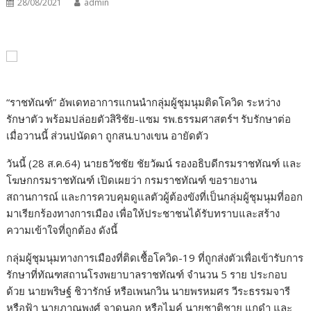
28/08/2021
admin
“ราชทัณฑ์” อัพเดทอาการแกนนำกลุ่มผู้ชุมนุมติดโควิด ระหว่าง
รักษาตัว พร้อมปล่อยตัวสิริชัย-แซม รพ.ธรรมศาสตร์ฯ รับรักษาต่อ
เมื่อวานนี้ ส่วนปนัดดา ถูกสน.บางเขน อายัดตัว
วันนี้ (28 ส.ค.64) นายธวัชชัย ชัยวัฒน์ รองอธิบดีกรมราชทัณฑ์ และ
โฆษกกรมราชทัณฑ์ เปิดเผยว่า กรมราชทัณฑ์ ขอรายงาน
สถานการณ์ และการควบคุมดูแลตัวผู้ต้องขังที่เป็นกลุ่มผู้ชุมนุมที่ออก
มาเรียกร้องทางการเมือง เพื่อให้ประชาชนได้รับทราบและสร้าง
ความเข้าใจที่ถูกต้อง ดังนี้
กลุ่มผู้ชุมนุมทางการเมืองที่ติดเชื้อโควิด-19 ที่ถูกส่งตัวเพื่อเข้ารับการ
รักษาที่ทัณฑสถานโรงพยาบาลราชทัณฑ์ จำนวน 5 ราย ประกอบ
ด้วย นายพริษฐ์ ชิวารักษ์ หรือเพนกวิน นายพรหมศร วีระธรรมจารี
หรือฟ้า นายภาณุพงศ์ จาดนอก หรือไมค์ นายชาติชาย แกดำ และ