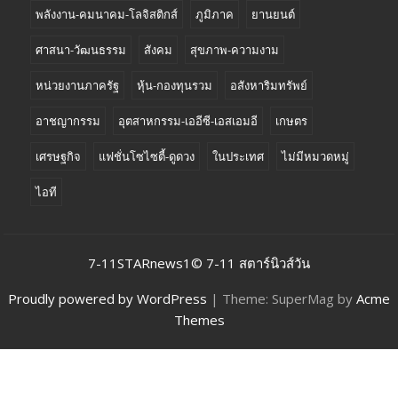
พลังงาน-คมนาคม-โลจิสติกส์
ภูมิภาค
ยานยนต์
ศาสนา-วัฒนธรรม
สังคม
สุขภาพ-ความงาม
หน่วยงานภาครัฐ
หุ้น-กองทุนรวม
อสังหาริมทรัพย์
อาชญากรรม
อุตสาหกรรม-เออีซี-เอสเอมอี
เกษตร
เศรษฐกิจ
แฟชั่นโซไซตี้-ดูดวง
ในประเทศ
ไม่มีหมวดหมู่
ไอที
7-11STARnews1© 7-11 สตาร์นิวส์วัน
Proudly powered by WordPress
|
Theme: SuperMag by
Acme
Themes