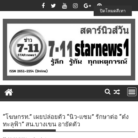
Skip
to
ปิดโหมดสีเทา
content
“โฆษกรท.” เผยปล่อยตัว “นิว-แซม” รักษาต่อ “ต๋ง
ทะลุฟ้า” สน.บางเขน อายัดตัว