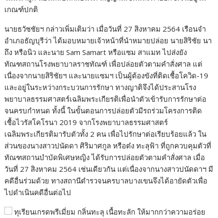
เกณฑ์ปกติ
นายธวัชชัยฯ กล่าวเพิ่มเติมว่า เมื่อวันที่ 27 สิงหาคม 2564 เรือนจำ
อำเภอธัญบุรีว่า ได้มอบหมายเจ้าหน้าที่นำหมายปล่อย นายสิริชัย นา
ถึง หรือนิว และนาย Sam Samart หรือแซม สาแมท ไปส่งยัง
ทัณฑสถานโรงพยาบาลราชทัณฑ์ เพื่อปล่อยตัวตามคำสั่งศาล แต่
เนื่องจากนายสิริชัยฯ และนายแซมฯ เป็นผู้ต้องขังที่ติดเชื้อโควิด-19
และอยู่ในระหว่างกระบวนการรักษา ทางญาติจึงได้ประสานโรง
พยาบาลธรรมศาสตร์เฉลิมพระเกียรติเพื่อนำตัวเข้ารับการรักษาต่อ
จนครบกำหนด ทั้งนี้ ในขั้นตอนการปล่อยตัวมีรถร่วมโครงการติด
เชื้อไวรัสโคโรนา 2019 จากโรงพยาบาลธรรมศาสตร์
เฉลิมพระเกียรติมารับตัวทั้ง 2 คน เพื่อไปรักษาต่อเรียบร้อยแล้ว ใน
ส่วนของนางสาวปนัดดา ศิริมาศกูล หรือต๋ง ทะลุฟ้า ที่ถูกควบคุมตัวที่
ทัณฑสถานบำบัดพิเศษหญิง ได้รับการปล่อยตัวตามคำสั่งศาล เมื่อ
วันที่ 27 สิงหาคม 2564 เช่นเดียวกัน แต่เนื่องจากนางสาวปนัดดาฯ มี
คดีอื่นร่วมด้วย ทางสถานีตำรวจนครบาลบางเขนจึงได้อายัดตัวเพื่อ
ไปดำเนินคดีอื่นต่อไป
ทุเรียนเกรดพรีเมี่ยม กลิ่นทะลุ เนื้อทะลัก ให้มากกว่าความอร่อย