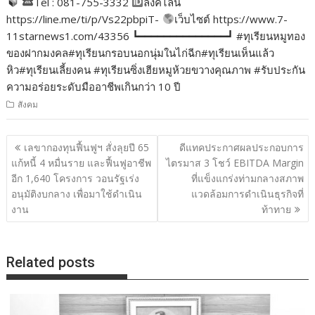
Tel : 081-755-3332
ลิ้งค์ไลน์
https://line.me/ti/p/Vs22pbpiT-
เว็บไซต์ https://www.7-
11starnews1.com/43356 ┗━━━━━━━━━━━━━━┛ #ทุเรียนหมูทอง
ของฝากมงคล#ทุเรียนกรอบนอกนุ่มในไก่ฉีก#ทุเรียนเห็นแล้ว
หิว#ทุเรียนเลี้ยงคน #ทุเรียนซิ่งเฮียหมูห้วยขวางคุณภาพ #รับประกัน
ความอร่อยระดับมืออาชีพเกินกว่า 10 ปี
สังคม
แนะแนว
เลขากองทุนฟื้นฟูฯ สั่งลุยปี 65
ดีแทคประกาศผลประกอบการ
เรื่อง
แก้หนี้ 4 หมื่นราย และฟื้นฟูอาชีพ
ไตรมาส 3 โชว์ EBITDA Margin
อีก 1,640 โครงการ วอนรัฐเร่ง
ที่แข็งแกร่งท่ามกลางสภาพ
อนุมัติงบกลาง เพื่อมาใช้ดำเนิน
แวดล้อมการดำเนินธุรกิจที่
งาน
ท้าทาย
Related posts