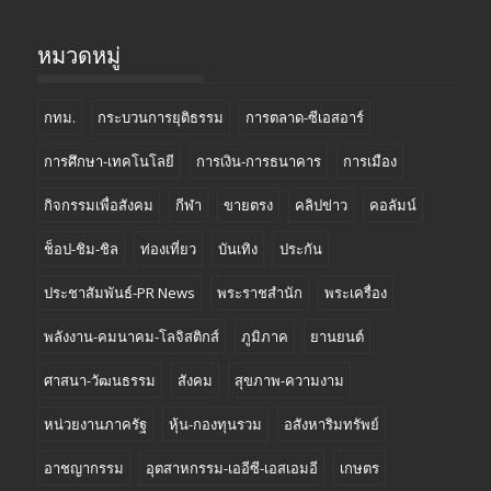
หมวดหมู่
กทม.
กระบวนการยุติธรรม
การตลาด-ซีเอสอาร์
การศึกษา-เทคโนโลยี
การเงิน-การธนาคาร
การเมือง
กิจกรรมเพื่อสังคม
กีฬา
ขายตรง
คลิปข่าว
คอลัมน์
ช็อป-ชิม-ชิล
ท่องเที่ยว
บันเทิง
ประกัน
ประชาสัมพันธ์-PR News
พระราชสำนัก
พระเครื่อง
พลังงาน-คมนาคม-โลจิสติกส์
ภูมิภาค
ยานยนต์
ศาสนา-วัฒนธรรม
สังคม
สุขภาพ-ความงาม
หน่วยงานภาครัฐ
หุ้น-กองทุนรวม
อสังหาริมทรัพย์
อาชญากรรม
อุตสาหกรรม-เออีซี-เอสเอมอี
เกษตร