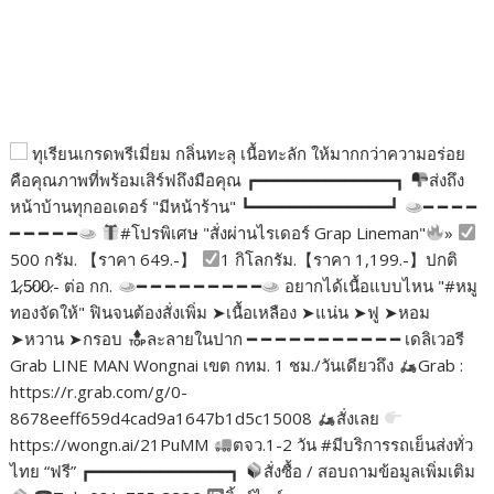
ทุเรียนเกรดพรีเมี่ยม กลิ่นทะลุ เนื้อทะลัก ให้มากกว่าความอร่อย
คือคุณภาพที่พร้อมเสิร์ฟถึงมือคุณ ┏━━━━━━━━━━━━━━┓
ส่งถึง
หน้าบ้านทุกออเดอร์ "มีหน้าร้าน" ┗━━━━━━━━━━━━━━┛
━ ━ ━ ━
━ ━ ━ ━ ━
#โปรพิเศษ "สั่งผ่านไรเดอร์ Grap Lineman"
»
500 กรัม. 【ราคา 649.-】
1 กิโลกรัม.【ราคา 1,199.-】ปกติ
1̷,5̷0̷0̷.- ต่อ กก.
━ ━ ━ ━ ━ ━ ━ ━ ━
อยากได้เนื้อแบบไหน "#หมู
ทองจัดให้" ฟินจนต้องสั่งเพิ่ม ➤เนื้อเหลือง ➤แน่น ➤ฟู ➤หอม
➤หวาน ➤กรอบ
ละลายในปาก ━ ━ ━ ━ ━ ━ ━ ━ ━ ━ ━ เดลิเวอรี
Grab LINE MAN Wongnai เขต กทม. 1 ชม./วันเดียวถึง
Grab :
https://r.grab.com/g/0-
8678eeff659d4cad9a1647b1d5c15008
สั่งเลย
https://wongn.ai/21PuMM
ตจว.1-2 วัน #มีบริการรถเย็นส่งทั่ว
ไทย “ฟรี” ┏━━━━━━━━━━━━━━┓
สั่งซื้อ / สอบถามข้อมูลเพิ่มเติม