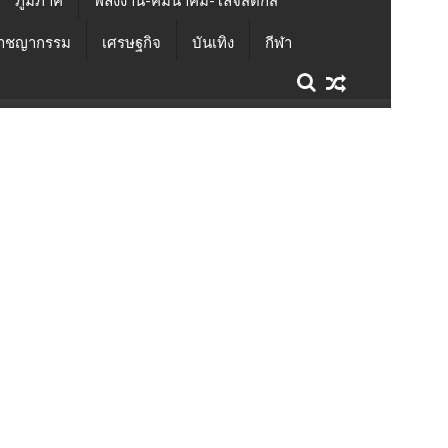
ภูมิภาค
พลังงาน-คมนาคม-โลจิสติกส์
าชญากรรม
เศรษฐกิจ
บันเทิง
กีฬา