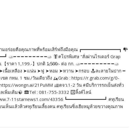
่าความอร่อยคือคุณภาพที่พร้อมเสิร์ฟถึงมือคุณ ┏━━━━━━━━━━━━━━┓
━━━┛
━ ━ ━ ━ ━ ━ ━ ━ ━
#โปรพิเศษ "สั่งผ่านไรเดอร์ Grap
ม.【ราคา 1,199.-】ปกติ 1̷,5̷0̷0̷.- ต่อ กก.
━ ━ ━ ━ ━ ━ ━ ━ ━
ิ่ม ➤เนื้อเหลือง ➤แน่น ➤ฟู ➤หอม ➤หวาน ➤กรอบ
ละลายในปาก ━
เขต กทม. 1 ชม./วันเดียวถึง
Grab : https://r.grab.com/g/0-
https://wongn.ai/21PuMM
ตจว.1-2 วัน #มีบริการรถเย็นส่งทั่ว
ูลเพิ่มเติม
Tel : 081-755-3332
ลิ้งค์ไลน์
//www.7-11starnews1.com/43356 ┗━━━━━━━━━━━━━━┛ #ทุเรียน
ห็นแล้วหิว#ทุเรียนเลี้ยงคน #ทุเรียนซิ่งเฮียหมูห้วยขวางคุณภาพ