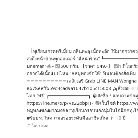
ทุเรียนเกรดพรีเมี่ยม กลิ่นทะลุ เนื้อทะลัก ให้มากกว
ส่งถึงหน้าบ้านทุกออเดอร์ "มีหน้าร้าน" ┗━━━━━━━━━━━
Lineman"
»
500 กรัม. 【ราคา 649.-】
1 กิโลกรั
อยากได้เนื้อแบบไหน "#หมูทองจัดให้" ฟินจนต้องสั่งเพ
━ ━ ━ ━ ━ ━ ━ ━ ━ ━ เดลิเวอรี Grab LINE MAN Wongnai 
8678eeff659d4cad9a1647b1d5c15008
สั่งเลย
ไทย “ฟรี” ┏━━━━━━━━━━━━━━┓
สั่งซื้อ / สอบถามข้อม
https://line.me/ti/p/Vs22pbpiT-
เว็บไซต์ https:
หมูทองของฝากมงคล#ทุเรียนกรอบนอกนุ่มในไก่ฉีก#ทุเรียนเ
#รับประกันความอร่อยระดับมืออาชีพเกินกว่า 10 ปี
ในประเทศ