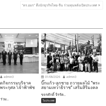
“ดร.อมร” ดึงนักธุรกิจไทย-จีน ร่วมทุนหลังเปิดประเทศ
admin3
01/08/2026
admin3
ัดกิจกรรมบริจาค
บิ๊กแก้ว-ลูกชาย ถวายผลไม้ “พระ
ระกุศล ‘เจ้าฟ้าพัช
สยามเทวาธิราช” เสริมสิริมงคล
ขจรศักดิ์ จิรรัต...
่วม...
ในประเทศ