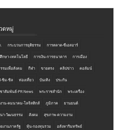
ดหมู่
.
กระบวนการยุติธรรม
การตลาด-ซีเอสอาร์
ศึกษา-เทคโนโลยี
การเงิน-การธนาคาร
การเมือง
กรรมเพื่อสังคม
กีฬา
ขายตรง
คลิปข่าว
คอลัมน์
-ชิม-ชิล
ท่องเที่ยว
บันเทิง
ประกัน
ชาสัมพันธ์-PR News
พระราชสำนัก
พระเครื่อง
งงาน-คมนาคม-โลจิสติกส์
ภูมิภาค
ยานยนต์
นา-วัฒนธรรม
สังคม
สุขภาพ-ความงาม
วยงานภาครัฐ
หุ้น-กองทุนรวม
อสังหาริมทรัพย์