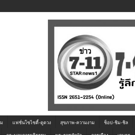
รม
แฟชั่นโซไซตี้-ดูดวง
สุขภาพ-ความงาม
ช็อป-ชิม-ชิล