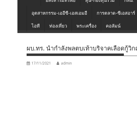
อสังหาริมทรัพย์
หุ้น-กองทุนรวม
กทม.
อุตสาหกรรม-เออีซี-เอสเอมอี
การตลาด-ซีเอสอาร์
ไอที
ท่องเที่ยว
พระเครื่อง
คอลัมน์
ผบ.ทร. นำกำลังพลตบเท้าบริจาคเลือดกู้
17/11/2021
admin