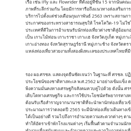
เรือ เช่น IFly และ Flowrider ที่ตั้งอยู่ที่ชั้น 15 จากนั
ภาพที่ระลึกร่วมกัน โดยมีการหารือถึงแนวทางส่งเสริมการดึ
บริการไปตั้งแต่ช่วงเดือนกุมภาพันธ์ 2563 เพราะสถานการณ์โ
ประกาศของกระทรวงสาธารณสุขให้ โรคโควิด-19 ไม่ใช่โรค
ประเทศที่ดีในการอ้าแขนรับนักท่องเที่ยวต่างชาติสู่อ้อม
เป็น เกาะไม้ท่อน เกาะราชา เกาะเฮ จังหวัดภูเก็ต หมู่เกาะสิม
เกาะอ่างทอง จังหวัดสุราษฎร์ธานี หมู่เกาะช้าง จังหวัด
แหล่งท่องเที่ยวสวยงามทั้งสองฝั่งทะเลของประเทศไทยที่มีช
รอง ผอ.ศรชล. แสดงจุดยืนชัดเจนว่า ในฐานะที่ ศรชล. ปฏิ
ประโยชน์ของชาติทางทะเล พ.ศ.2562 มาอย่างเข้มแข็ง ตระห
พิงความมั่นคงทางเศรษฐกิจสังคมควบคู่ไปด้วย ดังนั้น ศร
เติบโตทางเศรษฐกิจ และการใช้ประโยชน์ทรัพยากรทางทะ
ต้อนรับเรือสำราญจากนานาชาติที่จะนำพานักท่องเที่ยวเข้า
ประมาณการว่าตลอดปี 2565 จะมีนักท่องเที่ยวเดินทางเข
ได้เป็นอย่างดี รวมไปถึงการอำนวยความสะดวกต่างๆ ตามท
ทำให้อัตราเข้าพักโรงแรมต่างๆ เริ่มฟื้นตัวตามจำนวนนักท่อ
ทำงานเพื่อสนับสนุนและอำนวยความสะดวกในการท่องเท