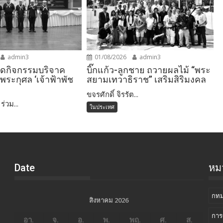
admin3
01/08/2026
admin3
ัดกิจกรรมบริจาค
บิ๊กแก้ว-ลูกชาย ถวายผลไม้ “พระ
ระกุศล ‘เจ้าฟ้าพัช
สยามเทวาธิราช” เสริมสิริมงคล
ขจรศักดิ์ จิรรัต...
่วม...
ในประเทศ
Date
หมว
กทม
สิงหาคม 2026
การ
อา.
จ.
อ.
พ.
พฤ.
ศ.
ส.