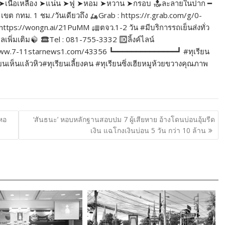
ิ่ม ➤เนื้อเหลือง ➤แน่น ➤ฟู ➤หอม ➤หวาน ➤กรอบ
ละลายในปาก ━
เขต กทม. 1 ชม./วันเดียวถึง
Grab : https://r.grab.com/g/0-
https://wongn.ai/21PuMM
ตจว.1-2 วัน #มีบริการรถเย็นส่งทั่ว
ูลเพิ่มเติม
Tel : 081-755-3332
ลิ้งค์ไลน์
//www.7-11starnews1.com/43356 ┗━━━━━━━━━━━━━━┛ #ทุเรียน
ห็นแล้วหิว#ทุเรียนเลี้ยงคน #ทุเรียนซิ่งเฮียหมูห้วยขวางคุณภาพ
ดหอ
‘สันธนะ’ หอบหลักฐานสอบปม 7 ผู้เสียหาย อ้างโดนบ่อนอุ้มรีด
เงิน แฉโกงเงินบ่อน 5 วัน กว่า 10 ล้าน