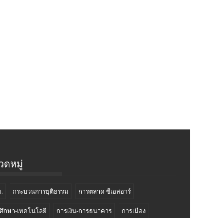
ดหมู่
.
กระบวนการยุติธรรม
การตลาด-ซีเอสอาร์
ศึกษา-เทคโนโลยี
การเงิน-การธนาคาร
การเมือง