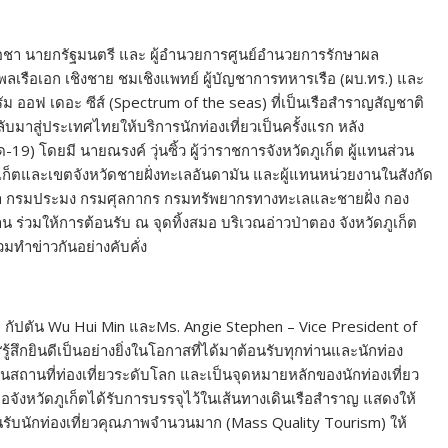
ร์โอชา นายกรัฐมนตรี และ ผู้อำนวยการศูนย์อำนวยการรักษาผล
เรือเอก เชิงชาย ชมเชิงแพทย์ ผู้บัญชาการทหารเรือ (ผบ.ทร.) และ
ม ออฟ เดอะ ซีส์ (Spectrum of the seas) ที่เป็นเรือสำราญสัญชาติ
ับมาสู่ประเทศไทยให้บริการนักท่องเที่ยวเป็นครั้งแรก หลัง
 โดยมี นายณรงค์ วุ่นซิ้ว ผู้ว่าราชการจังหวัดภูเก็ต ผู้แทนส่วน
เก็ตและเขตจังหวัดชายฝั่งทะเลอันดามัน และผู้แทนหน่วยงานในสังกัด
าท่า กรมประมง กรมศุลกากร กรมทรัพยากรทางทะเลและชายฝั่ง กอง
ร่วมให้การต้อนรับ ณ จุดทิ้งสมอ บริเวณอ่าวป่าตอง จังหวัดภูเก็ต
ทำข่าวกันอย่างคับคั่ง
ับ กัปตัน Wu Hui Min และMs. Angie Stephen – Vice President of
้สึกยินดีเป็นอย่างยิ่งในโอกาสที่ได้มาต้อนรับทุกท่านและนักท่อง
ต เป็นสถานที่ท่องเที่ยวระดับโลก และเป็นจุดหมายหลักของนักท่องเที่ยว
ื่อจังหวัดภูเก็ตได้รับการบรรจุไว้ในเส้นทางเดินเรือสำราญ แสดงให้
ับนักท่องเที่ยวคุณภาพจำนวนมาก (Mass Quality Tourism) ให้