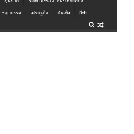
ภูมิภาค
พลังงาน-คมนาคม-โลจิสติกส์
าชญากรรม
เศรษฐกิจ
บันเทิง
กีฬา