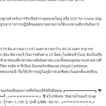
มาตรฐานสำหรับการรับเรือสำราญขนาดใหญ่ หรือ SOP for Cruise Ship
เพื่อบูรณาการการปฏิบัติของทุกภาคส่วนภายใต้แนวทางเดียวกันในการ
9,379 ตัน ความยาว 347 เมตร ความกว้าง 49.24 เมตร สามารถ
0 ห้อง มีความเร็วในการเดินทาง 22 น็อต (ไมล์ต่อชั่วโมง) นับเป็นเรือ
้ามาท่องเที่ยวทางทะเลฝั่งอันดามัน และทิ้งสมอจุดหมายปลายทางที่
้บริษัท รอยัล คาริเบียน อินเทอร์เนชันแนล (Royal Caribbean
ะเทศเยอรมนี เริ่มให้บริการอยู่ในภูมิภาคเอเชียตะวันออกตั้งแต่เดือน
่าความอร่อยคือคุณภาพที่พร้อมเสิร์ฟถึงมือคุณ ┏━━━━━━━━━━━━━━┓
━━━┛
━ ━ ━ ━ ━ ━ ━ ━ ━
#โปรพิเศษ "สั่งผ่านไรเดอร์ Grap
ม.【ราคา 1,199.-】ปกติ 1̷,5̷0̷0̷.- ต่อ กก.
━ ━ ━ ━ ━ ━ ━ ━ ━