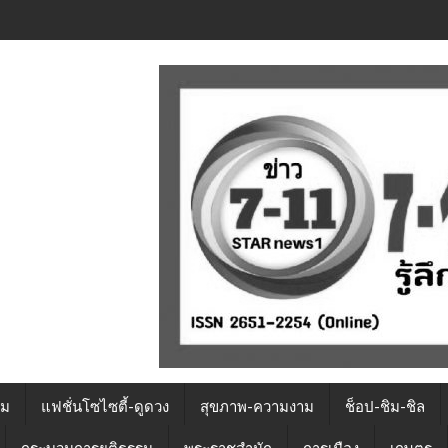
รม
แฟชั่นโซไซตี้-ดูดวง
สุขภาพ-ความงาม
ช็อป-ชิม-ชิล