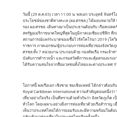
วันนี้ (29 ต.ค.65) เวลา 11.00 น. พลเอก ประยุทธ์ จันท
ประโยชน์ของชาติทางทะเล (ผอ.ศรชล.) ได้มอบหมายให้ พล
รอง ผอ.ศรชล. เดินทางมาเป็นประธานต้อนรับ เรือสเปคตรั
สหรัฐอเมริกาขนาดใหญ่ที่สุดในภูมิภาคเอเชียแปซิฟิก ที่กล
สถานการณ์แพร่ระบาดของเชื้อไวรัสโคโรนา 2019 (โควิด-19)
ราชการ ภาคเอกชน/ผู้ประกอบการท่องเที่ยวของจังหวัดภู
ศรชล.ทั้ง 7 หน่วยงาน ประกอบด้วย กองทัพเรือ กรมเจ้
บังคับการตำรวจน้ำ และกรมสวัสดิการและคุ้มครองแรงงาน 
ได้รับความสนใจจากสื่อมวลชนทั้งไทยและต่างประเทศ ร่วม
โอกาสนี้ พลเรือเอก เชิงชาย ชมเชิงแพทย์ ได้กล่าวต้อนร
Royal Caribbean International ความสำคัญตอนหนึ่งว่า “รู
เที่ยวอย่างใจจริง เป็นที่ทราบด้วยทั่วกันว่า จังหวัดภูเก็
ทั่วโลก โดยเฉพาะอย่างยิ่งการท่องเที่ยวด้วยเรือสำราญ เม
เห็นว่าประเทศไทยได้การยอมรับและมีความพร้อมในต้อนร
กลับเข้ามาท่องเที่ยวในประเทศไทยอีกครั้งหนึ่ง