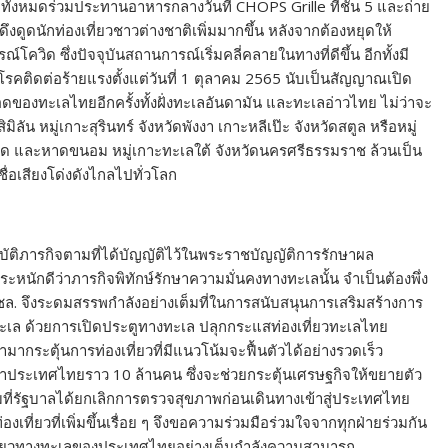
้นคณะทั้งหมดร่วมประทานอาหารกลางวันที่ CHOPS Grille ที่ชั้น 5 และถ่าย
งดูดนักท่องเที่ยวชาวต่างชาติเพิ่มมากขึ้น หลังจากต้องหยุดให้
ควิด ซึ่งปัจจุบันสถานการณ์เริ่มคลี่คลายในทางที่ดีขึ้น อีกทั้งมี
ติดต่อร้ายแรงตั้งแต่วันที่ 1 ตุลาคม 2565 นับเป็นสัญญาณเปิด
กอดของทะเลไทยอีกครั้งทั้งฝั่งทะเลอันดามัน และทะเลอ่าวไทย ไม่ว่าจะ
ิลัน หมู่เกาะสุรินทร์ จังหวัดพังงา เกาะหลีเป๊ะ จังหวัดสตูล หรือหมู่
ตราด และหาดขนอม หมู่เกาะทะเลใต้ จังหวัดนครศรีธรรมราช ล้วนเป็น
ื่อเสียงโด่งดังไกลไปทั่วโลก
บัติภารกิจตามที่ได้บัญญัติไว้ในพระราชบัญญัติการรักษาผล
นักดีว่าภารกิจพิทักษ์รักษาความมั่นคงทางทะเลนั้น จำเป็นต้องพึ่ง
ชล. จึงระดมสรรพกำลังอย่างเต็มที่ในการสนับสนุนการเสริมสร้างการ
เล ด้วยการเปิดประตูทางทะเล ปลุกกระแสท่องเที่ยวทะเลไทย
มากระตุ้นการท่องเที่ยวที่มีแนวโน้มจะฟื้นตัวได้อย่างรวดเร็ว
้าประเทศไทยราว 10 ล้านคน ซึ่งจะช่วยกระตุ้นเศรษฐกิจให้ขยายตัว
ี่รัฐบาลได้ยกเลิกการตรวจสุขภาพก่อนเดินทางเข้าสู่ประเทศไทย
งเที่ยวที่เพิ่มขึ้นเรื่อย ๆ จึงขอความร่วมมือร่วมใจจากทุกฝ่ายร่วมกัน
ี่ยวทางทะเลของประเทศไทยอย่างเต็มกำลังความสามารถ