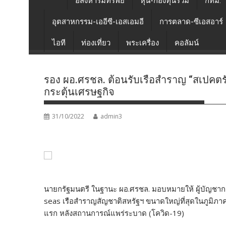
อสังหาริมทรัพย์
หุ้น-กองทุนรวม
กทม.
อุตสาหกรรม-เออีซี-เอสเอมอี
การตลาด-ซีเอสอาร์
ไอที
ท่องเที่ยว
พระเครื่อง
คอลัมน์
รอง ผอ.ศรชล. ต้อนรับเรือสำราญ “สเปคตร
กระตุ้นเศรษฐกิจ
31/10/2022
admin3
นายกรัฐมนตรี ในฐานะ ผอ.ศรชล. มอบหมายให้ ผู้บัญชาก
seas เรือสำราญสัญชาติสหรัฐฯ ขนาดใหญ่ที่สุดในภูมิภาคเอ
แรก หลังสถานการณ์แพร่ระบาด (โควิด-19)