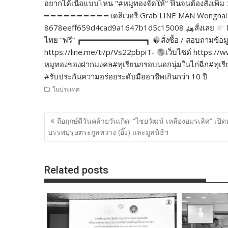
อยากได้เนื้อแบบไหน "#หมูทองจัดให้" ฟินจนต้องสั่งเพ
━ ━ ━ ━ ━ ━ ━ ━ ━ ━ เดลิเวอรี Grab LINE MAN Wongnai 
8678eeff659d4cad9a1647b1d5c15008
สั่งเลย
ไทย “ฟรี” ┏━━━━━━━━━━━━━━┓
สั่งซื้อ / สอบถามข้อม
https://line.me/ti/p/Vs22pbpiT-
เว็บไซต์ https:
หมูทองของฝากมงคล#ทุเรียนกรอบนอกนุ่มในไก่ฉีก#ทุเรียนเ
#รับประกันความอร่อยระดับมืออาชีพเกินกว่า 10 ปี
ในประเทศ
แนะแนว
ถือฤกษ์ดีวันคล้ายวันเกิด! “ไชยวัฒน์ เหลืองอมรเลิศ” เปิ
เรื่อง
บรรพบุรุษตระกูลหวาง (อึ๊ง) และมูลนิธิฯ
Related posts