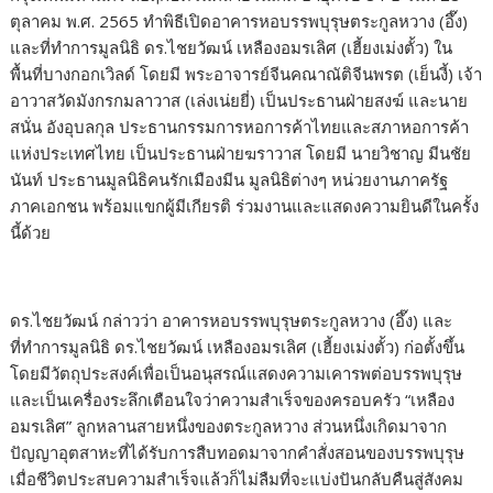
ตุลาคม พ.ศ. 2565 ทำพิธีเปิดอาคารหอบรรพบุรุษตระกูลหวาง (อึ๊ง)
และที่ทำการมูลนิธิ ดร.ไชยวัฒน์ เหลืองอมรเลิศ (เฮี้ยงเม่งตั้ว) ใน
พื้นที่บางกอกเวิลด์ โดยมี พระอาจารย์จีนคณาณัติจีนพรต (เย็นงี้) เจ้า
อาวาสวัดมังกรกมลาวาส (เล่งเน่ยยี่) เป็นประธานฝ่ายสงฆ์ และนาย
สนั่น อังอุบลกุล ประธานกรรมการหอการค้าไทยและสภาหอการค้า
แห่งประเทศไทย เป็นประธานฝ่ายฆราวาส โดยมี นายวิชาญ มีนชัย
นันท์ ประธานมูลนิธิคนรักเมืองมีน มูลนิธิต่างๆ หน่วยงานภาครัฐ
ภาคเอกชน พร้อมแขกผู้มีเกียรติ ร่วมงานและแสดงความยินดีในครั้ง
นี้ด้วย
ดร.ไชยวัฒน์ กล่าวว่า อาคารหอบรรพบุรุษตระกูลหวาง (อึ๊ง) และ
ที่ทำการมูลนิธิ ดร.ไชยวัฒน์ เหลืองอมรเลิศ (เฮี้ยงเม่งตั้ว) ก่อตั้งขึ้น
โดยมีวัตถุประสงค์เพื่อเป็นอนุสรณ์แสดงความเคารพต่อบรรพบุรุษ
และเป็นเครื่องระลึกเตือนใจว่าความสำเร็จของครอบครัว “เหลือง
อมรเลิศ” ลูกหลานสายหนึ่งของตระกูลหวาง ส่วนหนึ่งเกิดมาจาก
ปัญญาอุตสาหะที่ได้รับการสืบทอดมาจากคำสั่งสอนของบรรพบุรุษ
เมื่อชีวิตประสบความสำเร็จแล้วก็ไม่ลืมที่จะแบ่งปันกลับคืนสู่สังคม