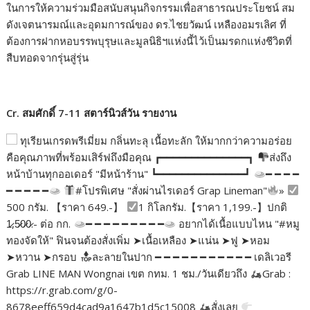
ในการให้ความร่วมมือสนับสนุนกิจกรรมเพื่อสาธารณประโยชน์ สม
ดังเจตนารมณ์และอุดมการณ์ของ ดร.ไชยวัฒน์ เหลืองอมรเลิศ ที่
ต้องการฝากหอบรรพบุรุษและมูลนิธิฯแห่งนี้ไว้เป็นมรดกแห่งชีวิตที่
สืบทอดจากรุ่นสู่รุ่น
Cr. สมศักดิ์ 7-11 สตาร์นิวส์วัน รายงาน
ทุเรียนเกรดพรีเมี่ยม กลิ่นทะลุ เนื้อทะลัก ให้มากกว่าความอร่อย
คือคุณภาพที่พร้อมเสิร์ฟถึงมือคุณ ┏━━━━━━━━━━━━━━┓
ส่งถึง
หน้าบ้านทุกออเดอร์ "มีหน้าร้าน" ┗━━━━━━━━━━━━━━┛
━ ━ ━ ━
━ ━ ━ ━ ━
#โปรพิเศษ "สั่งผ่านไรเดอร์ Grap Lineman"
»
500 กรัม. 【ราคา 649.-】
1 กิโลกรัม.【ราคา 1,199.-】ปกติ
1̷,5̷0̷0̷.- ต่อ กก.
━ ━ ━ ━ ━ ━ ━ ━ ━
อยากได้เนื้อแบบไหน "#หมู
ทองจัดให้" ฟินจนต้องสั่งเพิ่ม ➤เนื้อเหลือง ➤แน่น ➤ฟู ➤หอม
➤หวาน ➤กรอบ
ละลายในปาก ━ ━ ━ ━ ━ ━ ━ ━ ━ ━ ━ เดลิเวอรี
Grab LINE MAN Wongnai เขต กทม. 1 ชม./วันเดียวถึง
Grab :
https://r.grab.com/g/0-
8678eeff659d4cad9a1647b1d5c15008
สั่งเลย