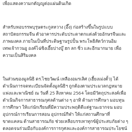
เพื่อแสดงความกตัญญูต่อแผ่นดินเกิด
สำหรับหอบรรพบุรุษตระกูลหวาง (อึ๊ง) ก่อสร้างขึ้นในรูปแบบ
สถาปัตยกรรมจีน ตัวอาคารประดับประดาตกแต่งด้วยอักษรจีนและ
ภาพมงคล ภายในเป็นที่ประดิษฐานรูปปั้น พระโพธิสัตว์กวนอิม
เทพเจ้ากวนอู องค์ไฉ่ซิงเอี๊ยปางบู๊ ฮก ลก ซิ่ว และอีกมากมาย เพื่อ
ความเป็นสิริมงคล
ในส่วนของมูลนิธิ ดร.ไชยวัฒน์ เหลืองอมรเลิศ (เฮี้ยงเม่งตั้ว) ได้
ดำเนินการจดทะเบียนจัดตั้งมูลนิธิฯ ถูกต้องตามประมวลกฎหมาย
แพ่งและพาณิชย์ ณ วันที่ 25 สิงหาคม 2564 โดยมีวัตถุประสงค์เพื่อ
ดำเนินกิจการสาธารณกุศลด้านต่าง ๆ อาทิ ด้านการศึกษา มอบทุน
การศึกษา ให้แก่นักเรียนที่มีความประพฤติดีแต่ฐานะยากจน มอบ
อุปกรณ์การเรียนการสอน อุปกรณ์กีฬา ให้แก่สถานศึกษาที่
ขาดแคลน ด้านสาธารณภัย ช่วยเหลือบรรเทาทุกข์ผู้ประสบภัยต่าง ๆ
ตลอดจนร่วมมือกับองค์การการกุศลและองค์การสาธารณประโยชน์