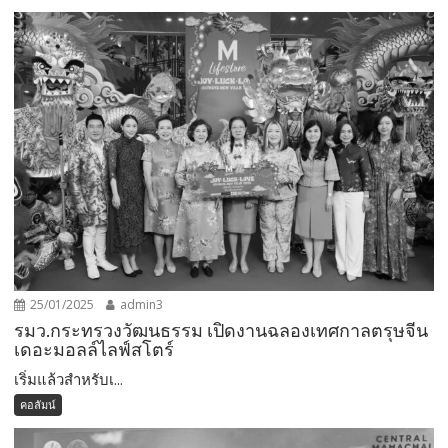
25/01/2025
admin3
รมว.กระทรวงวัฒนธรรม เปิดงานฉลองเทศกาลตรุษจีน
เดอะมอลล์ไลฟ์สโตร์
เริ่มแล้วสำหรับเ...
คอลัมน์