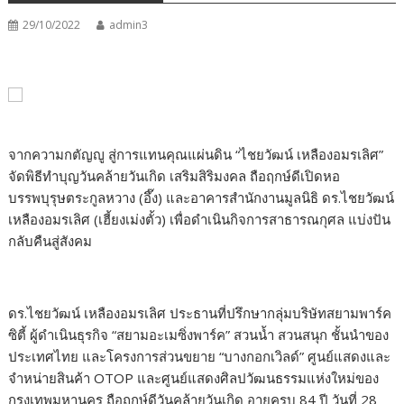
29/10/2022
admin3
จากความกตัญญู สู่การแทนคุณแผ่นดิน “ไชยวัฒน์ เหลืองอมรเลิศ”
จัดพิธีทำบุญวันคล้ายวันเกิด เสริมสิริมงคล ถือฤกษ์ดีเปิดหอ
บรรพบุรุษตระกูลหวาง (อึ๊ง) และอาคารสำนักงานมูลนิธิ ดร.ไชยวัฒน์
เหลืองอมรเลิศ (เฮี้ยงเม่งตั้ว) เพื่อดำเนินกิจการสาธารณกุศล แบ่งปัน
กลับคืนสู่สังคม
ดร.ไชยวัฒน์ เหลืองอมรเลิศ ประธานที่ปรึกษากลุ่มบริษัทสยามพาร์ค
ซิตี้ ผู้ดำเนินธุรกิจ “สยามอะเมซิ่งพาร์ค” สวนน้ำ สวนสนุก ชั้นนำของ
ประเทศไทย และโครงการส่วนขยาย “บางกอกเวิลด์” ศูนย์แสดงและ
จำหน่ายสินค้า OTOP และศูนย์แสดงศิลปวัฒนธรรมแห่งใหม่ของ
กรุงเทพมหานคร ถือฤกษ์ดีวันคล้ายวันเกิด อายุครบ 84 ปี วันที่ 28