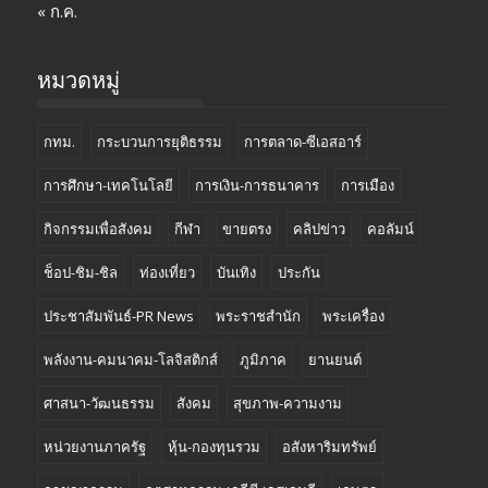
« ก.ค.
หมวดหมู่
กทม.
กระบวนการยุติธรรม
การตลาด-ซีเอสอาร์
การศึกษา-เทคโนโลยี
การเงิน-การธนาคาร
การเมือง
กิจกรรมเพื่อสังคม
กีฬา
ขายตรง
คลิปข่าว
คอลัมน์
ช็อป-ชิม-ชิล
ท่องเที่ยว
บันเทิง
ประกัน
ประชาสัมพันธ์-PR News
พระราชสำนัก
พระเครื่อง
พลังงาน-คมนาคม-โลจิสติกส์
ภูมิภาค
ยานยนต์
ศาสนา-วัฒนธรรม
สังคม
สุขภาพ-ความงาม
หน่วยงานภาครัฐ
หุ้น-กองทุนรวม
อสังหาริมทรัพย์