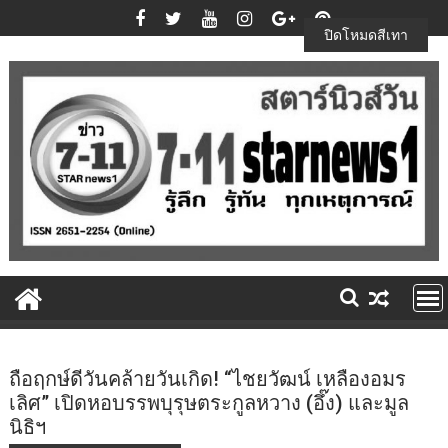
Skip
to
ปิดโหมดสีเทา
content
ถือฤกษ์ดีวันคล้ายวันเกิด! “ไชยวัฒน์ เหลืองอมร
เลิศ” เปิดหอบรรพบุรุษตระกูลหวาง (อึ๊ง) และมูล
นิธิฯ