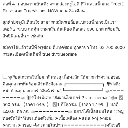
ต่อที่ 4 : มอบความบันเทิง จากกล่องทรูไอดี ทีวี และแพ็กเกจ TrueID
Plus+ และ TrueVisions NOW นาน 24 เดือน
ลูกค้าปัจจุบันที่สนใจ สามารถสมัครเปลี่ยนแปลงแพ็กเกจเป็นเรา
เตอร์ 2 ระบบ สุดคุ้ม ราคาเริ่มต้นเพียงเดือนละ 690 บาท พร้อมรับ
สิทธิพิเศษอื่น ๆ เช่นกัน
สมัครได้แล้ววันนี้ที่ ทรูช็อป ดีแทคช็อป ทุกสาขา โทร. 02 700 8000
รายละเอียดเพิ่มเติมที่ true.th/trueonline
ทุเรียนเกรดพรีเมี่ยม กลิ่นทะลุ เนื้อทะลัก ให้มากกว่าความอร่อย
คือคุณภาพที่พร้อมเสิร์ฟถึงมือคุณ ┏━━━━━━━━━━━━━━┓
ส่งถึง
หน้าบ้านทุกออเดอร์ "มีหน้าร้าน" ┗━━━━━━━━━━━━━━┛
━ ━ ━ ━
━ ━ ━ ━ ━
#โปรพิเศษ "สั่งผ่านไรเดอร์ Grap Lineman"
»
500 กรัม. 【ราคา 649.-】
1 กิโลกรัม.【ราคา 1,199.-】ปกติ
1̷,5̷0̷0̷.- ต่อ กก.
━ ━ ━ ━ ━ ━ ━ ━ ━
อยากได้เนื้อแบบไหน "#หมู
ทองจัดให้" ฟินจนต้องสั่งเพิ่ม ➤เนื้อเหลือง ➤แน่น ➤ฟู ➤หอม
➤หวาน ➤กรอบ
ละลายในปาก ━ ━ ━ ━ ━ ━ ━ ━ ━ ━ ━ เดลิเวอรี