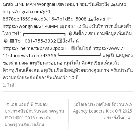
Grab LINE MAN Wongnai เขต กทม. 1 ชม./วันเดียวถึง
Grab :
https://r.grab.com/g/0-
8678eeff659d4cad9a1647b1d5c15008
สั่งเลย
https://wongn.ai/21PuMM
ตจว.1-2 วัน #มีบริการรถเย็นส่งทั่ว
ไทย “ฟรี” ┏━━━━━━━━━━━━━━┓
สั่งซื้อ / สอบถามข้อมูลเพิ่มเติม
Tel : 081-755-3332
ลิ้งค์ไลน์
https://line.me/ti/p/Vs22pbpiT-
เว็บไซต์ https://www.7-
11starnews1.com/43356 ┗━━━━━━━━━━━━━━┛ #ทุเรียนหมูทอง
ของฝากมงคล#ทุเรียนกรอบนอกนุ่มในไก่ฉีก#ทุเรียนเห็นแล้ว
หิว#ทุเรียนเลี้ยงคน #ทุเรียนซิ่งเฮียหมูห้วยขวางคุณภาพ #รับประกัน
ความอร่อยระดับมืออาชีพเกินกว่า 10 ปี
ไอที
แนะแนว
เอส แอนด์ พี รับมอบ
เอไอเอ ประเทศไทย จัดงาน AIA
เรื่อง
ประกาศนียบัตรรับรองมาตรฐาน
Agency Leaders Kick Off 2025
ISO14001:2015 ยกระดับ
อย่างยิ่งใหญ่
มาตรฐานสิ่งแวดล้อม