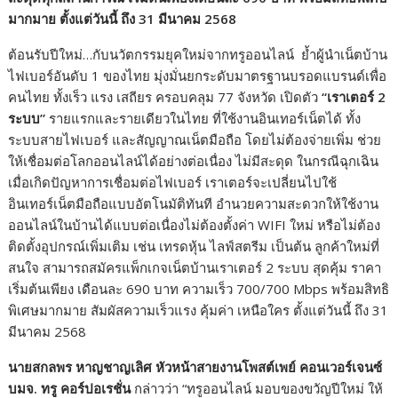
มากมาย ตั้งแต่วันนี้ ถึง 31 มีนาคม 2568
ต้อนรับปีใหม่…กับนวัตกรรมยุคใหม่จากทรูออนไลน์ ย้ำผู้นำเน็ตบ้าน
ไฟเบอร์อันดับ 1 ของไทย มุ่งมั่นยกระดับมาตรฐานบรอดแบรนด์เพื่อ
คนไทย ทั้งเร็ว แรง เสถียร ครอบคลุม 77 จังหวัด เปิดตัว
“
เราเตอร์ 2
ระบบ
”
รายแรกและรายเดียวในไทย ที่ใช้งานอินเทอร์เน็ตได้ ทั้ง
ระบบสายไฟเบอร์ และสัญญาณเน็ตมือถือ โดยไม่ต้องจ่ายเพิ่ม ช่วย
ให้เชื่อมต่อโลกออนไลน์ได้อย่างต่อเนื่อง ไม่มีสะดุด ในกรณีฉุกเฉิน
เมื่อเกิดปัญหาการเชื่อมต่อไฟเบอร์ เราเตอร์จะเปลี่ยนไปใช้
อินเทอร์เน็ตมือถือแบบอัตโนมัติทันที อำนวยความสะดวกให้ใช้งาน
ออนไลน์ในบ้านได้แบบต่อเนื่องไม่ต้องตั้งค่า WIFI ใหม่ หรือไม่ต้อง
ติดตั้งอุปกรณ์เพิ่มเติม เช่น เทรดหุ้น ไลฟ์สตรีม เป็นต้น ลูกค้าใหม่ที่
สนใจ สามารถสมัครแพ็กเกจเน็ตบ้านเราเตอร์ 2 ระบบ สุดคุ้ม ราคา
เริ่มต้นเพียง เดือนละ 690 บาท ความเร็ว 700/700 Mbps พร้อมสิทธิ
พิเศษมากมาย สัมผัสความเร็วแรง คุ้มค่า เหนือใคร ตั้งแต่วันนี้ ถึง 31
มีนาคม 2568
นายสกลพร หาญชาญเลิศ หัวหน้าสายงานโพสต์เพย์ คอนเวอร์เจนซ์
บมจ. ทรู คอร์ปอเรชั่น
กล่าวว่า “ทรูออนไลน์ มอบของขวัญปีใหม่ ให้