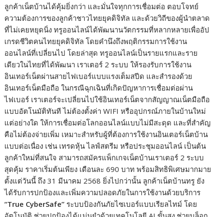
ลูกค้าเน็ตบ้านได้คุ้มยิ่งกว่า และมั่นใจทุกการเชื่อมต่อ ตอบโจทย์
ความต้องการของลูกค้าชาวไทยยุคดิจิทัล และด้วยวิถีของผู้นำตลาด
ที่ไม่เคยหยุดนิ่ง ทรูออนไลน์ได้พัฒนานวัตกรรมที่หลากหลายเพื่ออัป
เกรดชีวิตคนไทยยุคดิจิทัล โดยคำนึงถึงพฤติกรรมการใช้งาน
ออนไลน์ที่เปลี่ยนไป โดยล่าสุด ทรูออนไลน์เป็นรายแรกและราย
เดียวในไทยที่ได้พัฒนา เราเตอร์ 2 ระบบ ให้รองรับการใช้งาน
อินเทอร์เน็ตผ่านสายไฟเบอร์แบบแรงเต็มสปีด และสำรองด้วย
อินเทอร์เน็ตมือถือ ในกรณีฉุกเฉินที่เกิดปัญหาการเชื่อมต่อผ่าน
ไฟเบอร์ เราเตอร์จะเปลี่ยนไปใช้อินเทอร์เน็ตจากสัญญาณเน็ตมือถือ
แบบอัตโนมัติทันที ไม่ต้องตั้งค่า WIFI หรืออุปกรณ์ภายในบ้านใหม่
แต่อย่างใด ให้การเชื่อมต่อโลกออนไลน์แบบไม่มีสะดุด และที่สำคัญ
คือไม่ต้องจ่ายเพิ่ม เหมาะสำหรับผู้ที่ต้องการใช้งานอินเตอร์เน็ตบ้าน
แบบต่อเนื่อง เช่น เทรดหุ้น ไลฟ์สตรีม หรือประชุมออนไลน์ เป็นต้น
ลูกค้าใหม่ที่สนใจ สามารถสมัครแพ็กเกจเน็ตบ้านเราเตอร์ 2 ระบบ
สุดคุ้ม ราคาเริ่มต้นเพียง เดือนละ 690 บาท พร้อมสิทธิพิเศษมากมาย
ตั้งแต่วันนี้ ถึง 31 มีนาคม 2568 ยิ่งไปกว่านั้น ลูกค้าเน็ตบ้านทรู ยัง
ได้รับการปกป้องและเพิ่มความปลอดภัยในการใช้งานด้วยบริการ
“True CyberSafe”
ระบบป้องกันภัยไซเบอร์แบบเรียลไทม์ โดย
อัตโนมัติ ช่วยปกป้องได้แม่นยำด้วยเทคโนโลยี AI ขั้นสูง ช่วยบล็อก