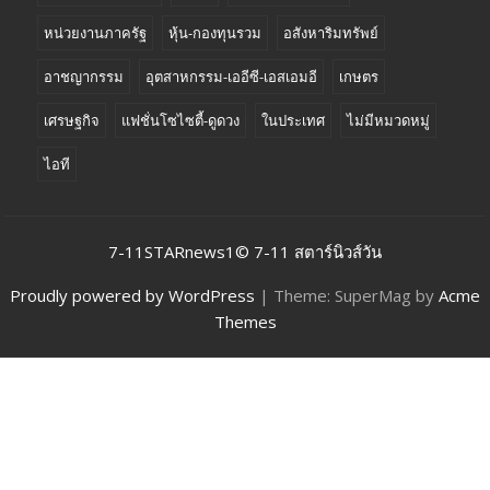
หน่วยงานภาครัฐ
หุ้น-กองทุนรวม
อสังหาริมทรัพย์
อาชญากรรม
อุตสาหกรรม-เออีซี-เอสเอมอี
เกษตร
เศรษฐกิจ
แฟชั่นโซไซตี้-ดูดวง
ในประเทศ
ไม่มีหมวดหมู่
ไอที
7-11STARnews1© 7-11 สตาร์นิวส์วัน
Proudly powered by WordPress
|
Theme: SuperMag by
Acme
Themes