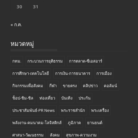
30
31
« ก.ค.
หมวดหมู่
กทม.
กระบวนการยุติธรรม
การตลาด-ซีเอสอาร์
การศึกษา-เทคโนโลยี
การเงิน-การธนาคาร
การเมือง
กิจกรรมเพื่อสังคม
กีฬา
ขายตรง
คลิปข่าว
คอลัมน์
ช็อป-ชิม-ชิล
ท่องเที่ยว
บันเทิง
ประกัน
ประชาสัมพันธ์-PR News
พระราชสำนัก
พระเครื่อง
พลังงาน-คมนาคม-โลจิสติกส์
ภูมิภาค
ยานยนต์
ศาสนา-วัฒนธรรม
สังคม
สุขภาพ-ความงาม