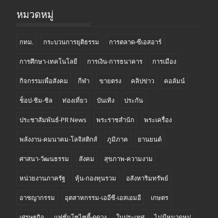
หมวดหมู่
กทม.
กระบวนการยุติธรรม
การตลาด-ซีเอสอาร์
การศึกษา-เทคโนโลยี
การเงิน-การธนาคาร
การเมือง
กิจกรรมเพื่อสังคม
กีฬา
ขายตรง
คลิปข่าว
คอลัมน์
ช็อป-ชิม-ชิล
ท่องเที่ยว
บันเทิง
ประกัน
ประชาสัมพันธ์-PR News
พระราชสำนัก
พระเครื่อง
พลังงาน-คมนาคม-โลจิสติกส์
ภูมิภาค
ยานยนต์
ศาสนา-วัฒนธรรม
สังคม
สุขภาพ-ความงาม
หน่วยงานภาครัฐ
หุ้น-กองทุนรวม
อสังหาริมทรัพย์
อาชญากรรม
อุตสาหกรรม-เออีซี-เอสเอมอี
เกษตร
เศรษฐกิจ
แฟชั่นโซไซตี้-ดูดวง
ในประเทศ
ไม่มีหมวดหมู่