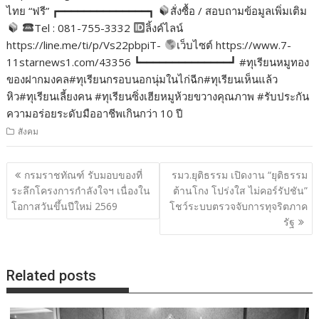
ไทย “ฟรี” ┏━━━━━━━━━━━━━━┓
สั่งซื้อ / สอบถามข้อมูลเพิ่มเติม
Tel : 081-755-3332
ลิ้งค์ไลน์
https://line.me/ti/p/Vs22pbpiT-
เว็บไซต์ https://www.7-
11starnews1.com/43356 ┗━━━━━━━━━━━━━━┛ #ทุเรียนหมูทอง
ของฝากมงคล#ทุเรียนกรอบนอกนุ่มในไก่ฉีก#ทุเรียนเห็นแล้ว
หิว#ทุเรียนเลี้ยงคน #ทุเรียนซิ่งเฮียหมูห้วยขวางคุณภาพ #รับประกัน
ความอร่อยระดับมืออาชีพเกินกว่า 10 ปี
สังคม
แนะแนว
กรมราชทัณฑ์ รับมอบของที่
รมว.ยุติธรรม เปิดงาน “ยุติธรรม
เรื่อง
ระลึกโครงการกำลังใจฯ เนื่องใน
ต้านโกง โปร่งใส ไม่คอร์รัปชัน”
โอกาสวันขึ้นปีใหม่ 2569
โชว์ระบบตรวจจับการทุจริตภาค
รัฐ
Related posts