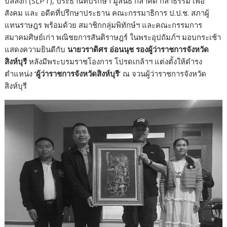
บัลลังก์ (SLPT), ประธานที่ปรึกษา มูลนิธิ กล้าคิด กล้าธรรม เพื่อ
สังคม และ อดีตที่ปรึกษาประธาน คณะกรรมาธิการ ป.ป.ช. สภาผู้
แทนราษฎร พร้อมด้วย สมาชิกกลุ่มพิทักษ์ฯ และคณะกรรมการ
สมาคมศิษย์เก่า พณิชยการสันติราษฎร์ ในพระอุปถัมภ์ฯ มอบกระเช้า
แสดงความยินดีกับ
นายวราดิศร อ่อนนุช รองผู้ว่าราชการจังหวัด
สิงห์บุรี
หลังมีพระบรมราชโองการ โปรดเกล้าฯ แต่งตั้งให้ดำรง
ตำแหน่ง
‘
ผู้ว่าราชการจังหวัดสิงห์บุรี
’
ณ จวนผู้ว่าราชการจังหวัด
สิงห์บุรี