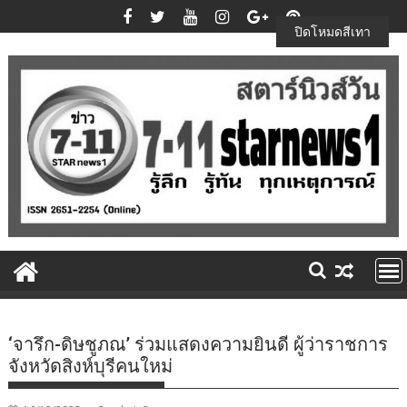
Skip
to
ปิดโหมดสีเทา
content
‘จารึก-ดิษชูภณ’ ร่วมแสดงความยินดี ผู้ว่าราชการ
จังหวัดสิงห์บุรีคนใหม่