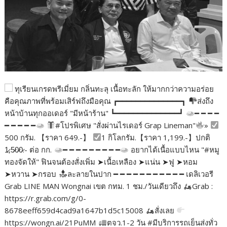
ทุเรียนเกรดพรีเมี่ยม กลิ่นทะลุ เนื้อทะลัก ให้มากกว่าความอร่อย
คือคุณภาพที่พร้อมเสิร์ฟถึงมือคุณ ┏━━━━━━━━━━━━━━┓
ส่งถึง
หน้าบ้านทุกออเดอร์ "มีหน้าร้าน" ┗━━━━━━━━━━━━━━┛
━ ━ ━ ━
━ ━ ━ ━ ━
#โปรพิเศษ "สั่งผ่านไรเดอร์ Grap Lineman"
»
500 กรัม. 【ราคา 649.-】
1 กิโลกรัม.【ราคา 1,199.-】ปกติ
1̷,5̷0̷0̷.- ต่อ กก.
━ ━ ━ ━ ━ ━ ━ ━ ━
อยากได้เนื้อแบบไหน "#หมู
ทองจัดให้" ฟินจนต้องสั่งเพิ่ม ➤เนื้อเหลือง ➤แน่น ➤ฟู ➤หอม
➤หวาน ➤กรอบ
ละลายในปาก ━ ━ ━ ━ ━ ━ ━ ━ ━ ━ ━ เดลิเวอรี
Grab LINE MAN Wongnai เขต กทม. 1 ชม./วันเดียวถึง
Grab :
https://r.grab.com/g/0-
8678eeff659d4cad9a1647b1d5c15008
สั่งเลย
https://wongn.ai/21PuMM
ตจว.1-2 วัน #มีบริการรถเย็นส่งทั่ว