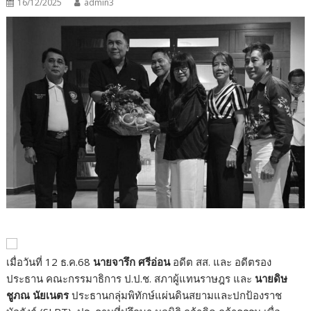
16/12/2025
admin3
เมื่อวันที่ 12 ธ.ค.68
นายจารึก ศรีอ่อน
อดีต สส. และ อดีตรอง
ประธาน คณะกรรมาธิการ ป.ป.ช. สภาผู้แทนราษฎร และ
นายดิษ
ชูภณ นัยเนตร
ประธานกลุ่มพิทักษ์แผ่นดินสยามและปกป้องราช