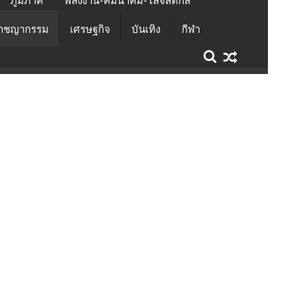
ภูมิภาค
พลังงาน-คมนาคม-โลจิสติกส์
าชญากรรม
เศรษฐกิจ
บันเทิง
กีฬา