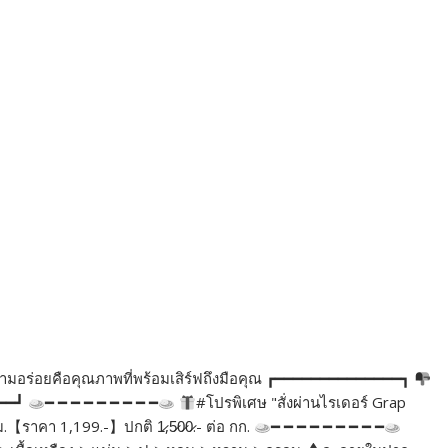
่าความอร่อยคือคุณภาพที่พร้อมเสิร์ฟถึงมือคุณ ┏━━━━━━━━━━━━━━┓
━━━┛
━ ━ ━ ━ ━ ━ ━ ━ ━
#โปรพิเศษ "สั่งผ่านไรเดอร์ Grap
ม.【ราคา 1,199.-】ปกติ 1̷,5̷0̷0̷.- ต่อ กก.
━ ━ ━ ━ ━ ━ ━ ━ ━