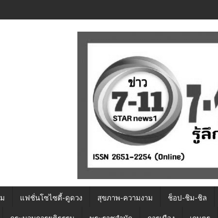
รม
แฟชั่นโซไซตี้-ดูดวง
สุขภาพ-ความงาม
ช็อป-ชิม-ชิล