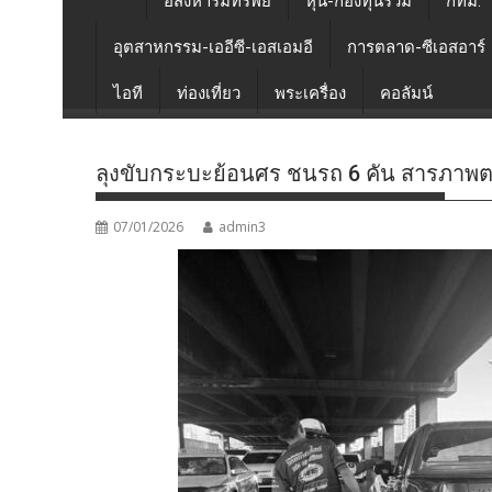
อสังหาริมทรัพย์
หุ้น-กองทุนรวม
กทม.
อุตสาหกรรม-เออีซี-เอสเอมอี
การตลาด-ซีเอสอาร์
ไอที
ท่องเที่ยว
พระเครื่อง
คอลัมน์
ลุงขับกระบะย้อนศร ชนรถ 6 คัน สารภาพตกใ
07/01/2026
admin3