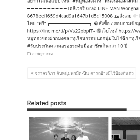
อยากได้เนื้อแบบไหน "#หมูทองจัดให้" ฟินจนต้องสั่งเพ
━ ━ ━ ━ ━ ━ ━ ━ ━ ━ เดลิเวอรี Grab LINE MAN Wongnai 
8678eeff659d4cad9a1647b1d5c15008
สั่งเลย
ไทย “ฟรี” ┏━━━━━━━━━━━━━━┓
สั่งซื้อ / สอบถามข้อม
https://line.me/ti/p/Vs22pbpiT-
เว็บไซต์ https:
หมูทองของฝากมงคล#ทุเรียนกรอบนอกนุ่มในไก่ฉีก#ทุเรียนเ
#รับประกันความอร่อยระดับมืออาชีพเกินกว่า 10 ปี
อาชญากรรม
แนะแนว
จราจรวิภา จับหนุ่มพกมีด-ปืน คารถอ้างมีไว้ป้องกันตัว
เรื่อง
Related posts