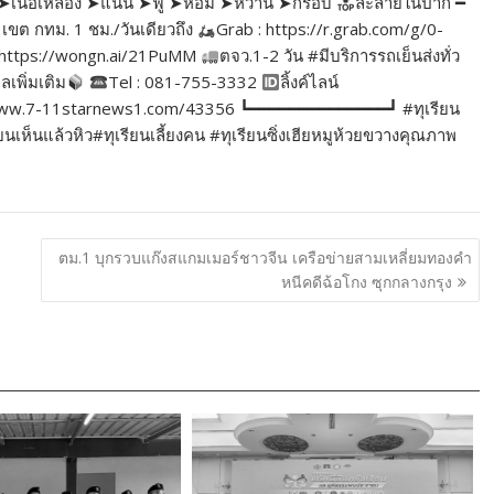
ิ่ม ➤เนื้อเหลือง ➤แน่น ➤ฟู ➤หอม ➤หวาน ➤กรอบ
ละลายในปาก ━
เขต กทม. 1 ชม./วันเดียวถึง
Grab : https://r.grab.com/g/0-
https://wongn.ai/21PuMM
ตจว.1-2 วัน #มีบริการรถเย็นส่งทั่ว
ูลเพิ่มเติม
Tel : 081-755-3332
ลิ้งค์ไลน์
//www.7-11starnews1.com/43356 ┗━━━━━━━━━━━━━━┛ #ทุเรียน
ห็นแล้วหิว#ทุเรียนเลี้ยงคน #ทุเรียนซิ่งเฮียหมูห้วยขวางคุณภาพ
ตม.1 บุกรวบแก๊งสแกมเมอร์ชาวจีน เครือข่ายสามเหลี่ยมทองคำ
หนีคดีฉ้อโกง ซุกกลางกรุง