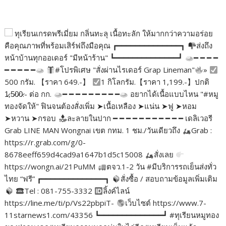
ทุเรียนเกรดพรีเมี่ยม กลิ่นทะลุ เนื้อทะลัก ให้มากกว่าความอร่อย
คือคุณภาพที่พร้อมเสิร์ฟถึงมือคุณ ┏━━━━━━━━━━━━━━┓
ส่งถึง
หน้าบ้านทุกออเดอร์ "มีหน้าร้าน" ┗━━━━━━━━━━━━━━┛
━ ━ ━ ━
━ ━ ━ ━ ━
#โปรพิเศษ "สั่งผ่านไรเดอร์ Grap Lineman"
»
500 กรัม. 【ราคา 649.-】
1 กิโลกรัม.【ราคา 1,199.-】ปกติ
1̷,5̷0̷0̷.- ต่อ กก.
━ ━ ━ ━ ━ ━ ━ ━ ━
อยากได้เนื้อแบบไหน "#หมู
ทองจัดให้" ฟินจนต้องสั่งเพิ่ม ➤เนื้อเหลือง ➤แน่น ➤ฟู ➤หอม
➤หวาน ➤กรอบ
ละลายในปาก ━ ━ ━ ━ ━ ━ ━ ━ ━ ━ ━ เดลิเวอรี
Grab LINE MAN Wongnai เขต กทม. 1 ชม./วันเดียวถึง
Grab :
https://r.grab.com/g/0-
8678eeff659d4cad9a1647b1d5c15008
สั่งเลย
https://wongn.ai/21PuMM
ตจว.1-2 วัน #มีบริการรถเย็นส่งทั่ว
ไทย “ฟรี” ┏━━━━━━━━━━━━━━┓
สั่งซื้อ / สอบถามข้อมูลเพิ่มเติม
Tel : 081-755-3332
ลิ้งค์ไลน์
https://line.me/ti/p/Vs22pbpiT-
เว็บไซต์ https://www.7-
11starnews1.com/43356 ┗━━━━━━━━━━━━━━┛ #ทุเรียนหมูทอง