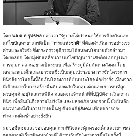
โดย
พล.ต.ท.รุทธพล
กล่าวว่า “รัฐบาลได้กำหนดให้การป้องกันและ
แก้ไขปัญหายาเสพติเป็น
“
วาระแห่งชาติ
”
ที่ต้องดำเนินการอย่างเร่ง
ด่วนและจริงจัง ซึ่งกระทรวงยุติธรรมได้สนองนโยบายดังกล่าวมา
โดยตลอด โดยมุ่งขับเคลื่อนการแก้ไขปัญหายาเสพติดแบบบูรณา
การทุกภาคส่วนอย่างเป็นระบบ เพื่อสร้างภูมิคุ้มกันทางสังคม โดย
เฉพาะกลุ่มเด็กและเยาวชนซึ่งเป็นกลุ่มเปราะบาง การจัดโครงการ
พินิจสีขาวในครั้งนี้ถือเป็นโครงการที่เป็นประโยชน์อย่างยิ่ง เนื่องจาก
มีเป้าหมายในการสร้างพื้นที่ปลอดภัยในกลุ่มเด็กและเยาวชนที่ถูก
ควบคุมตัวอยู่ในสถานพินิจ ตลอดจนเจ้าหน้าที่ที่ปฏิบัติงานในสถาน
พินิจ เพื่อยืนยันถึงความโปร่งใส และปลอดภัย นอกจากนี้ ยังเป็นอีก
แนวทางหนึ่งในการบำบัดฟื้นฟู คืนคนดีสู่สังคม เพื่อลดการกระ
ทำความผิดซ้ำอย่างยั่งยืน
ผมขอชื่นชมและขอขอบคุณ กรมพินิจและคุ้มครองเด็กและเยาวชน
ตลอดจนผู้เกี่ยวข้องทุกฝ่ายที่ได้ร่วมกันจัดโครงการขึ้นในครั้งนี้