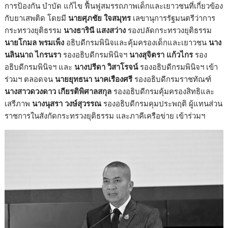
การป้องกัน บำบัด แก้ไข ฟื้นฟูสมรรถภาพเด็กและเยาวชนที่เกี่ยวข้อง
กับยาเสพติด โดยมี
นายศุภชัย ใจสมุทร
เลขานุการรัฐมนตรีว่าการ
กระทรวงยุติธรรม
นางธารินี แสงสว่าง
รองปลัดกระทรวงยุติธรรม
นายโกมล พรมเพ็ง
อธิบดีกรมพินิจและคุ้มครองเด็กและเยาวชน
นาง
นลินนาถ ไกรนรา
รองอธิบดีกรมพินิจฯ
นางสุจิตรา แก้วไกร
รอง
อธิบดีกรมพินิจฯ และ
นางปรีดา วิสาโรจน์
รองอธิบดีกรมพินิจฯ เข้า
ร่วมฯ ตลอดจน
นายยุทธนา นาคเรืองศรี
รองอธิบดีกรมราชทัณฑ์
นางสาวดวงดาว เกียรติพิศาลสกุล
รองอธิบดีกรมคุ้มครองสิทธิและ
เสรีภาพ
นางนุสรา วงษ์สุวรรณ
รองอธิบดีกรมคุมประพฤติ ผู้แทนส่วน
ราชการในสังกัดกระทรวงยุติธรรม และภาคีเครือข่าย เข้าร่วมฯ