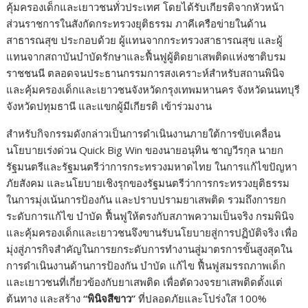
คุ้มครองเด็กและเยาวชนทั่วประเทศ โดยได้รับเกียรติจากหัวหน้า
ส่วนราชการในสังกัดกระทรวงยุติธรรม ภาคีเครือข่ายในด้าน
สาธารณสุข ประกอบด้วย ผู้แทนจากกระทรวงสาธารณสุข และผู้
แทนจากสถาบันบำบัดรักษาและฟื้นฟูผู้ติดยาเสพติดแห่งชาติบรม
ราชชนนี ตลอดจนประธานกรรมการสงเคราะห์สำหรับสถานพินิจ
และคุ้มครองเด็กและเยาวชนจังหวัดกรุงเทพมหานคร จังหวัดนนทบุรี
จังหวัดปทุมธานี และแขกผู้มีเกียรติ เข้าร่วมงาน
สำหรับกิจกรรมดังกล่าวเป็นการดำเนินงานภายใต้การขับเคลื่อน
นโยบายเร่งด่วน Quick Big Win ของนายอนุทิน ชาญวีรกุล นายก
รัฐมนตรีและรัฐมนตรีว่าการกระทรวงมหาดไทย ในการแก้ไขปัญหา
ภัยสังคม และนโยบายเชิงรุกของรัฐมนตรีว่าการกระทรวงยุติธรรม
ในการมุ่งเน้นการป้องกัน และปราบปรามยาเสพติด รวมถึงการยก
ระดับการแก้ไข บำบัด ฟื้นฟูให้ตรงกับสภาพความเป็นจริง กรมพินิจ
และคุ้มครองเด็กและเยาวชนจึงขานรับนโยบายสู่การปฏิบัติจริง เพื่อ
มุ่งสู่ภารกิจสำคัญในการยกระดับการทำงานสู่มาตรการขั้นสูงสุดใน
การดำเนินงานด้านการป้องกัน บำบัด แก้ไข ฟื้นฟูสมรรถภาพเด็ก
และเยาวชนที่เกี่ยวข้องกับยาเสพติด เพื่อตัดวงจรยาเสพติดตั้งแต่
ต้นทาง และสร้าง
“
พินิจสีขาว
”
ที่ปลอดภัยและโปร่งใส 100%