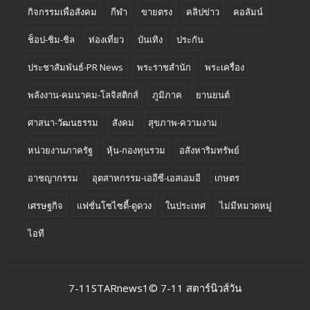
กิจกรรมเพื่อสังคม
กีฬา
ขายตรง
คลิปข่าว
คอลัมน์
ช็อป-ชิม-ชิล
ท่องเที่ยว
บันเทิง
ประกัน
ประชาสัมพันธ์-PR News
พระราชสำนัก
พระเครื่อง
พลังงาน-คมนาคม-โลจิสติกส์
ภูมิภาค
ยานยนต์
ศาสนา-วัฒนธรรม
สังคม
สุขภาพ-ความงาม
หน่วยงานภาครัฐ
หุ้น-กองทุนรวม
อสังหาริมทรัพย์
อาชญากรรม
อุตสาหกรรม-เออีซี-เอสเอมอี
เกษตร
เศรษฐกิจ
แฟชั่นโซไซตี้-ดูดวง
ในประเทศ
ไม่มีหมวดหมู่
ไอที
7-11STARnews1© 7-11 สตาร์นิวส์วัน