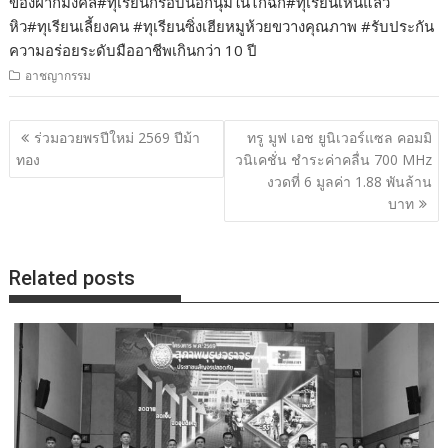
ของฝากมงคล#ทุเรียนกรอบนอกนุ่มในไก่ฉีก#ทุเรียนเห็นแล้ว
หิว#ทุเรียนเลี้ยงคน #ทุเรียนซิ่งเฮียหมูห้วยขวางคุณภาพ #รับประกัน
ความอร่อยระดับมืออาชีพเกินกว่า 10 ปี
อาชญากรรม
แนะแนว
ร่วมอวยพรปีใหม่ 2569 ปีม้า
ทรู มูฟ เอช ยูนิเวอร์แซล คอมมิ
เรื่อง
ทอง
วนิเคชั่น ชำระค่าคลื่น 700 MHz
งวดที่ 6 มูลค่า 1.88 พันล้าน
บาท
Related posts