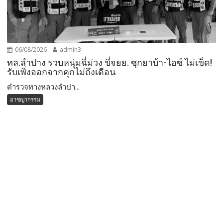
06/08/2026
admin3
ทล.ลำปาง รวบหนุ่มฉี่ม่วง ขี่จยย. ซุกยาบ้า-ไอซ์ ไม่เข็ด!
รับเพิ่งออกจากคุกไม่ถึงเดือน
ตำรวจทางหลวงลำปา...
อาชญากรรม