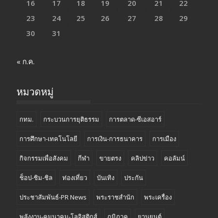
16
17
18
19
20
21
22
23
24
25
26
27
28
29
30
31
« ก.ค.
หมวดหมู่
กทม.
กระบวนการยุติธรรม
การตลาด-ซีเอสอาร์
การศึกษา-เทคโนโลยี
การเงิน-การธนาคาร
การเมือง
กิจกรรมเพื่อสังคม
กีฬา
ขายตรง
คลิปข่าว
คอลัมน์
ช็อป-ชิม-ชิล
ท่องเที่ยว
บันเทิง
ประกัน
ประชาสัมพันธ์-PR News
พระราชสำนัก
พระเครื่อง
พลังงาน-คมนาคม-โลจิสติกส์
ภูมิภาค
ยานยนต์