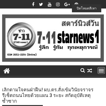
Skip
to
ปิดโหมดสีเทา
content
เลิกตามใจคนฝ่าฝืน! ผบ.ตร.สั่งเข้มวินัยจราจร
รีเซ็ตถนนไทยด้วยแผน 3 ระยะ สกัดอุบัติเหตุ
ซ้ำซาก