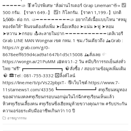
━ ━ ━ ━ ━
#โปรพิเศษ "สั่งผ่านไรเดอร์ Grap Lineman"
»
500 กรัม. 【ราคา 649.-】
1 กิโลกรัม.【ราคา 1,199.-】ปกติ
1̷,5̷0̷0̷.- ต่อ กก.
━ ━ ━ ━ ━ ━ ━ ━ ━
อยากได้เนื้อแบบไหน "#หมู
ทองจัดให้" ฟินจนต้องสั่งเพิ่ม ➤เนื้อเหลือง ➤แน่น ➤ฟู ➤หอม
➤หวาน ➤กรอบ
ละลายในปาก ━ ━ ━ ━ ━ ━ ━ ━ ━ ━ ━ เดลิเวอรี
Grab LINE MAN Wongnai เขต กทม. 1 ชม./วันเดียวถึง
Grab :
https://r.grab.com/g/0-
8678eeff659d4cad9a1647b1d5c15008
สั่งเลย
https://wongn.ai/21PuMM
ตจว.1-2 วัน #มีบริการรถเย็นส่งทั่ว
ไทย “ฟรี” ┏━━━━━━━━━━━━━━┓
สั่งซื้อ / สอบถามข้อมูลเพิ่มเติม
Tel : 081-755-3332
ลิ้งค์ไลน์
https://line.me/ti/p/Vs22pbpiT-
เว็บไซต์ https://www.7-
11starnews1.com/43356 ┗━━━━━━━━━━━━━━┛ #ทุเรียนหมูทอง
ของฝากมงคล#ทุเรียนกรอบนอกนุ่มในไก่ฉีก#ทุเรียนเห็นแล้ว
หิว#ทุเรียนเลี้ยงคน #ทุเรียนซิ่งเฮียหมูห้วยขวางคุณภาพ #รับประกัน
ความอร่อยระดับมืออาชีพเกินกว่า 10 ปี
อาชญากรรม