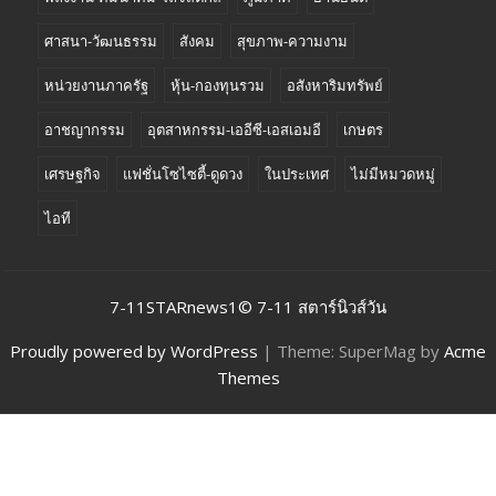
ศาสนา-วัฒนธรรม
สังคม
สุขภาพ-ความงาม
หน่วยงานภาครัฐ
หุ้น-กองทุนรวม
อสังหาริมทรัพย์
อาชญากรรม
อุตสาหกรรม-เออีซี-เอสเอมอี
เกษตร
เศรษฐกิจ
แฟชั่นโซไซตี้-ดูดวง
ในประเทศ
ไม่มีหมวดหมู่
ไอที
7-11STARnews1© 7-11 สตาร์นิวส์วัน
Proudly powered by WordPress
|
Theme: SuperMag by
Acme
Themes