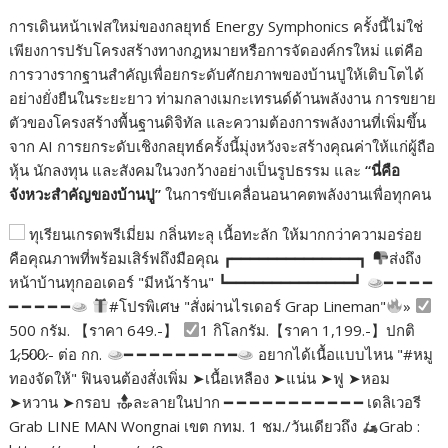
การเดินหน้าเฟสใหม่ของกลยุทธ์ Energy Symphonics ครั้งนี้ไม่ใช่
เพียงการปรับโครงสร้างทางกฎหมายหรือการจัดองค์กรใหม่ แต่คือ
การวางรากฐานสำคัญเพื่อยกระดับศักยภาพของบ้านปูให้เติบโตได้
อย่างยั่งยืนในระยะยาว ท่ามกลางเมกะเทรนด์ด้านพลังงาน การขยาย
ตัวของโครงสร้างพื้นฐานดิจิทัล และความต้องการพลังงานที่เพิ่มขึ้น
จาก AI การยกระดับเชิงกลยุทธ์ครั้งนี้มุ่งหวังจะสร้างคุณค่าให้แก่ผู้ถือ
หุ้น นักลงทุน และสังคมในวงกว้างอย่างเป็นรูปธรรม และ
“
นี่คือ
จังหวะสำคัญของบ้านปู
”
ในการขับเคลื่อนอนาคตพลังงานเพื่อทุกคน
ทุเรียนเกรดพรีเมี่ยม กลิ่นทะลุ เนื้อทะลัก ให้มากกว่าความอร่อย
คือคุณภาพที่พร้อมเสิร์ฟถึงมือคุณ ┏━━━━━━━━━━━━━━┓
ส่งถึง
หน้าบ้านทุกออเดอร์ "มีหน้าร้าน" ┗━━━━━━━━━━━━━━┛
━ ━ ━ ━
━ ━ ━ ━ ━
#โปรพิเศษ "สั่งผ่านไรเดอร์ Grap Lineman"
»
500 กรัม. 【ราคา 649.-】
1 กิโลกรัม.【ราคา 1,199.-】ปกติ
1̷,5̷0̷0̷.- ต่อ กก.
━ ━ ━ ━ ━ ━ ━ ━ ━
อยากได้เนื้อแบบไหน "#หมู
ทองจัดให้" ฟินจนต้องสั่งเพิ่ม ➤เนื้อเหลือง ➤แน่น ➤ฟู ➤หอม
➤หวาน ➤กรอบ
ละลายในปาก ━ ━ ━ ━ ━ ━ ━ ━ ━ ━ ━ เดลิเวอรี
Grab LINE MAN Wongnai เขต กทม. 1 ชม./วันเดียวถึง
Grab :