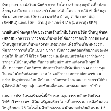
Symphonics เฟสใหม่ นั่นคือ การปรับโครงสร้างกลุ่มธุรกิจเพื่อปลด
ล็อกมูลค่าในระยะยาวและคว้าโอกาสเติบโตจากการใช้ AI ที่เพิ่มสูง
ขึ้น ผ่านการควบบริษัทระหว่างบริษัท บ้านปู จำกัด (มหาชน)
(BANPU) และบริษัท บ้านปู เพาเวอร์ จำกัด (มหาชน) (BPP)
นายสินนท์ ว่องกุศลกิจ ประธานเจ้าหน้าที่บริหาร บริษัท บ้านปู จำกัด
(มหาชน)
กล่าวว่า “การควบบริษัทครั้งนี้คือก้าวสำคัญในการยกระดับ
บ้านปูสู่การเป็นบริษัทพลังงานแห่งอนาคต เพื่อสร้างบริษัทพลังงาน
ที่มากกว่าการเติบโตแบบ 1 บวก 1 เป็นการปลดล็อกศักยภาพของทั้ง
กลุ่มให้เดินหน้าได้เร็ว แข็งแกร่ง และยืดหยุ่นกว่าเดิม เรากำลังวาง
รากฐานให้บ้านปูพร้อมรับการเปลี่ยนผ่านด้านพลังงานในทุกมิติ
ตั้งแต่การตอบโจทย์ความต้องการไฟฟ้าที่เพิ่มขึ้นจาก AI การลงทุน
ในเทคโนโลยีพลังงานสะอาด ไปจนถึงการลดการปล่อยคาร์บอน
อย่างเป็นรูปธรรม โดยมีเป้าหมายในการสร้างคุณค่าระยะยาวให้กับ
ผู้มีส่วนได้เสียทุกกลุ่ม และขับเคลื่อนอนาคตพลังงานอย่างยั่งยืน”
แผนการปรับโครงสร้างครั้งนี้ยังครอบคลุมการรวมสินทรัพย์โรง
ไฟฟ้าก๊าซธรรมชาติในสหรัฐอเมริกา โดยเป็นการรวมการถือหุ้นส่วน
ใหญ่ร้อยละ 75 ในโรงไฟฟ้าก๊าซธรรมชาติขนาดกำลังผลิตรวม 1.5