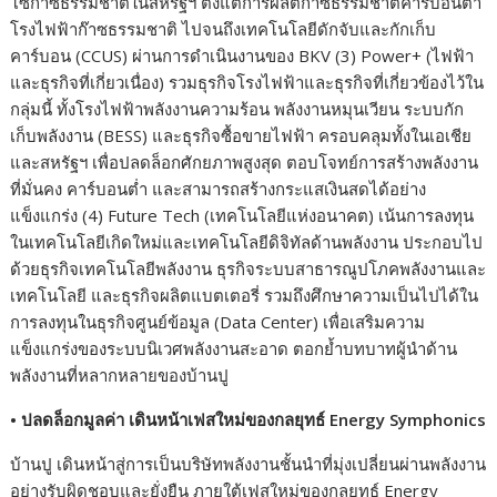
โซ่ก๊าซธรรมชาติในสหรัฐฯ ตั้งแต่การผลิตก๊าซธรรมชาติคาร์บอนต่ำ
โรงไฟฟ้าก๊าซธรรมชาติ ไปจนถึงเทคโนโลยีดักจับและกักเก็บ
คาร์บอน (CCUS) ผ่านการดำเนินงานของ BKV (3) Power+ (ไฟฟ้า
และธุรกิจที่เกี่ยวเนื่อง) รวมธุรกิจโรงไฟฟ้าและธุรกิจที่เกี่ยวข้องไว้ใน
กลุ่มนี้ ทั้งโรงไฟฟ้าพลังงานความร้อน พลังงานหมุนเวียน ระบบกัก
เก็บพลังงาน (BESS) และธุรกิจซื้อขายไฟฟ้า ครอบคลุมทั้งในเอเชีย
และสหรัฐฯ เพื่อปลดล็อกศักยภาพสูงสุด ตอบโจทย์การสร้างพลังงาน
ที่มั่นคง คาร์บอนต่ำ และสามารถสร้างกระแสเงินสดได้อย่าง
แข็งแกร่ง (4) Future Tech (เทคโนโลยีแห่งอนาคต) เน้นการลงทุน
ในเทคโนโลยีเกิดใหม่และเทคโนโลยีดิจิทัลด้านพลังงาน ประกอบไป
ด้วยธุรกิจเทคโนโลยีพลังงาน ธุรกิจระบบสาธารณูปโภคพลังงานและ
เทคโนโลยี และธุรกิจผลิตแบตเตอรี่ รวมถึงศึกษาความเป็นไปได้ใน
การลงทุนในธุรกิจศูนย์ข้อมูล (Data Center) เพื่อเสริมความ
แข็งแกร่งของระบบนิเวศพลังงานสะอาด ตอกย้ำบทบาทผู้นำด้าน
พลังงานที่หลากหลายของบ้านปู
•
ปลดล็อกมูลค่า เดินหน้าเฟสใหม่ของกลยุทธ์ Energy Symphonics
บ้านปู เดินหน้าสู่การเป็นบริษัทพลังงานชั้นนำที่มุ่งเปลี่ยนผ่านพลังงาน
อย่างรับผิดชอบและยั่งยืน ภายใต้เฟสใหม่ของกลยุทธ์ Energy