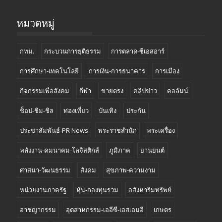
หมวดหมู่
กทม.
กระบวนการยุติธรรม
การตลาด-ซีเอสอาร์
การศึกษา-เทคโนโลยี
การเงิน-การธนาคาร
การเมือง
กิจกรรมเพื่อสังคม
กีฬา
ขายตรง
คลิปข่าว
คอลัมน์
ช็อป-ชิม-ชิล
ท่องเที่ยว
บันเทิง
ประกัน
ประชาสัมพันธ์-PR News
พระราชสำนัก
พระเครื่อง
พลังงาน-คมนาคม-โลจิสติกส์
ภูมิภาค
ยานยนต์
ศาสนา-วัฒนธรรม
สังคม
สุขภาพ-ความงาม
หน่วยงานภาครัฐ
หุ้น-กองทุนรวม
อสังหาริมทรัพย์
อาชญากรรม
อุตสาหกรรม-เออีซี-เอสเอมอี
เกษตร