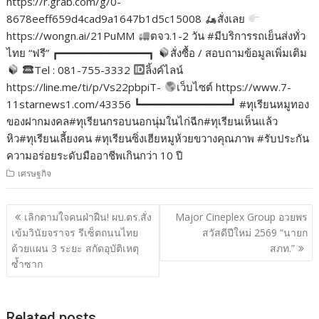
https://r.grab.com/g/0-
8678eeff659d4cad9a1647b1d5c15008
สั่งเลย
https://wongn.ai/21PuMM
ตจว.1-2 วัน #มีบริการรถเย็นส่งทั่ว
ไทย “ฟรี” ┏━━━━━━━━━━━━━━┓
สั่งซื้อ / สอบถามข้อมูลเพิ่มเติม
Tel : 081-755-3332
ลิ้งค์ไลน์
https://line.me/ti/p/Vs22pbpiT-
เว็บไซต์ https://www.7-
11starnews1.com/43356 ┗━━━━━━━━━━━━━━┛ #ทุเรียนหมูทอง
ของฝากมงคล#ทุเรียนกรอบนอกนุ่มในไก่ฉีก#ทุเรียนเห็นแล้ว
หิว#ทุเรียนเลี้ยงคน #ทุเรียนซิ่งเฮียหมูห้วยขวางคุณภาพ #รับประกัน
ความอร่อยระดับมืออาชีพเกินกว่า 10 ปี
เศรษฐกิจ
แนะแนว
เลิกตามใจคนฝ่าฝืน! ผบ.ตร.สั่ง
Major Cineplex Group อวยพร
เรื่อง
เข้มวินัยจราจร รีเซ็ตถนนไทย
สวัสดีปีใหม่ 2569 “นายก
ด้วยแผน 3 ระยะ สกัดอุบัติเหตุ
สภท.”
ซ้ำซาก
Related posts