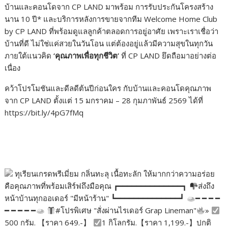
บ้านและคอนโดจาก CP LAND มาพร้อม การรับประกันโครงสร้าง
นาน 10 ปี* และบริการหลังการขายจากทีม Welcome Home Club
by CP LAND ที่พร้อมดูแลลูกค้าตลอดการอยู่อาศัย เพราะเราเชื่อว่า
บ้านที่ดี ไม่ใช่แค่สวยในวันโอน แต่ต้องอยู่แล้วมีความสุขในทุกวัน
ภายใต้แนวคิด
‘
คุณภาพเพื่อทุกชีวิต
’
ที่ CP LAND ยึดถือมาอย่างต่อ
เนื่อง
คว้าโปรโมชันและดีลดีต้นปีก่อนใคร กับบ้านและคอนโดคุณภาพ
จาก CP LAND ตั้งแต่ 15 มกราคม – 28 กุมภาพันธ์ 2569 ได้ที่
https://bit.ly/4pG7fMq
ทุเรียนเกรดพรีเมี่ยม กลิ่นทะลุ เนื้อทะลัก ให้มากกว่าความอร่อย
คือคุณภาพที่พร้อมเสิร์ฟถึงมือคุณ ┏━━━━━━━━━━━━━━┓
ส่งถึง
หน้าบ้านทุกออเดอร์ "มีหน้าร้าน" ┗━━━━━━━━━━━━━━┛
━ ━ ━ ━
━ ━ ━ ━ ━
#โปรพิเศษ "สั่งผ่านไรเดอร์ Grap Lineman"
»
500 กรัม. 【ราคา 649.-】
1 กิโลกรัม.【ราคา 1,199.-】ปกติ