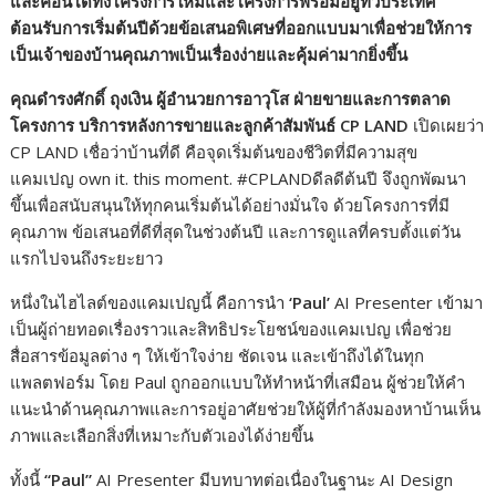
และคอนโดทั้งโครงการใหม่และโครงการพร้อมอยู่ทั่วประเทศ
ต้อนรับการเริ่มต้นปีด้วยข้อเสนอพิเศษที่ออกแบบมาเพื่อช่วยให้การ
เป็นเจ้าของบ้านคุณภาพเป็นเรื่องง่ายและคุ้มค่ามากยิ่งขึ้น
คุณดำรงศักดิ์ ถุงเงิน ผู้อำนวยการอาวุโส ฝ่ายขายและการตลาด
โครงการ บริการหลังการขายและลูกค้าสัมพันธ์ CP LAND
เปิดเผยว่า
CP LAND เชื่อว่าบ้านที่ดี คือจุดเริ่มต้นของชีวิตที่มีความสุข
แคมเปญ own it. this moment. #CPLANDดีลดีต้นปี จึงถูกพัฒนา
ขึ้นเพื่อสนับสนุนให้ทุกคนเริ่มต้นได้อย่างมั่นใจ ด้วยโครงการที่มี
คุณภาพ ข้อเสนอที่ดีที่สุดในช่วงต้นปี และการดูแลที่ครบตั้งแต่วัน
แรกไปจนถึงระยะยาว
หนึ่งในไฮไลต์ของแคมเปญนี้ คือการนำ
‘Paul’
AI Presenter เข้ามา
เป็นผู้ถ่ายทอดเรื่องราวและสิทธิประโยชน์ของแคมเปญ เพื่อช่วย
สื่อสารข้อมูลต่าง ๆ ให้เข้าใจง่าย ชัดเจน และเข้าถึงได้ในทุก
แพลตฟอร์ม โดย Paul ถูกออกแบบให้ทำหน้าที่เสมือน ผู้ช่วยให้คำ
แนะนำด้านคุณภาพและการอยู่อาศัยช่วยให้ผู้ที่กำลังมองหาบ้านเห็น
ภาพและเลือกสิ่งที่เหมาะกับตัวเองได้ง่ายขึ้น
ทั้งนี้
“Paul”
AI Presenter มีบทบาทต่อเนื่องในฐานะ AI Design