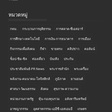
หมวดหมู่
กทม.
กระบวนการยุติธรรม
การตลาด-ซีเอสอาร์
การศึกษา-เทคโนโลยี
การเงิน-การธนาคาร
การเมือง
กิจกรรมเพื่อสังคม
กีฬา
ขายตรง
คลิปข่าว
คอลัมน์
ช็อป-ชิม-ชิล
ท่องเที่ยว
บันเทิง
ประกัน
ประชาสัมพันธ์-PR News
พระราชสำนัก
พระเครื่อง
พลังงาน-คมนาคม-โลจิสติกส์
ภูมิภาค
ยานยนต์
ศาสนา-วัฒนธรรม
สังคม
สุขภาพ-ความงาม
หน่วยงานภาครัฐ
หุ้น-กองทุนรวม
อสังหาริมทรัพย์
อาชญากรรม
อุตสาหกรรม-เออีซี-เอสเอมอี
เกษตร