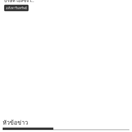
บริษัท เอสซีจี เ...
อสังหาริมทรัพย์
หัวข้อข่าว