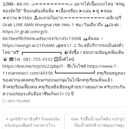
1̷,5̷0̷0̷.- ต่อ กก.
━ ━ ━ ━ ━ ━ ━ ━ ━
อยากได้เนื้อแบบไหน "#หมู
ทองจัดให้" ฟินจนต้องสั่งเพิ่ม ➤เนื้อเหลือง ➤แน่น ➤ฟู ➤หอม
➤หวาน ➤กรอบ
ละลายในปาก ━ ━ ━ ━ ━ ━ ━ ━ ━ ━ ━ เดลิเวอรี
Grab LINE MAN Wongnai เขต กทม. 1 ชม./วันเดียวถึง
Grab :
https://r.grab.com/g/0-
8678eeff659d4cad9a1647b1d5c15008
สั่งเลย
https://wongn.ai/21PuMM
ตจว.1-2 วัน #มีบริการรถเย็นส่งทั่ว
ไทย “ฟรี” ┏━━━━━━━━━━━━━━┓
สั่งซื้อ / สอบถามข้อมูลเพิ่มเติม
Tel : 081-755-3332
ลิ้งค์ไลน์
https://line.me/ti/p/Vs22pbpiT-
เว็บไซต์ https://www.7-
11starnews1.com/43356 ┗━━━━━━━━━━━━━━┛ #ทุเรียนหมูทอง
ของฝากมงคล#ทุเรียนกรอบนอกนุ่มในไก่ฉีก#ทุเรียนเห็นแล้ว
หิว#ทุเรียนเลี้ยงคน #ทุเรียนซิ่งเฮียหมูห้วยขวางคุณภาพ #รับประกัน
ความอร่อยระดับมืออาชีพเกินกว่า 10 ปี
อสังหาริมทรัพย์
แนะแนว
มูลนิธิรามาธิบดีฯ รับมอบเงิน
กยท. รับซื้อน้ำนมโคดิบ แปรรูป
เรื่อง
สนับสนุนเพื่อสร้างอาคารโรง
เป็นน้ำหมักชีวภาพคุณภาพสูง