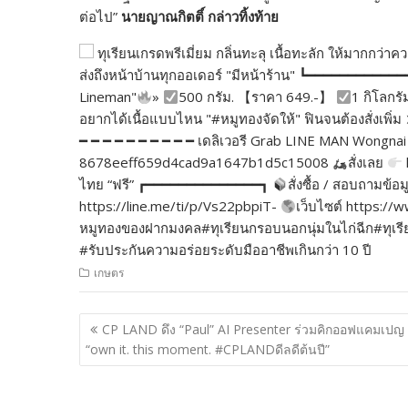
ต่อไป”
นายญาณกิตติ์ กล่าวทิ้งท้าย
ทุเรียนเกรดพรีเมี่ยม กลิ่นทะลุ เนื้อทะลัก ให้มากกว
ส่งถึงหน้าบ้านทุกออเดอร์ "มีหน้าร้าน" ┗━━━━━━━━━━━
Lineman"
»
500 กรัม. 【ราคา 649.-】
1 กิโลกรั
อยากได้เนื้อแบบไหน "#หมูทองจัดให้" ฟินจนต้องสั่งเพ
━ ━ ━ ━ ━ ━ ━ ━ ━ ━ เดลิเวอรี Grab LINE MAN Wongnai 
8678eeff659d4cad9a1647b1d5c15008
สั่งเลย
ไทย “ฟรี” ┏━━━━━━━━━━━━━━┓
สั่งซื้อ / สอบถามข้อม
https://line.me/ti/p/Vs22pbpiT-
เว็บไซต์ https:
หมูทองของฝากมงคล#ทุเรียนกรอบนอกนุ่มในไก่ฉีก#ทุเรียนเ
#รับประกันความอร่อยระดับมืออาชีพเกินกว่า 10 ปี
เกษตร
แนะแนว
CP LAND ดึง “Paul” AI Presenter ร่วมคิกออฟแคมเปญ
เรื่อง
“own it. this moment. #CPLANDดีลดีต้นปี”