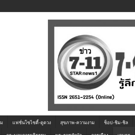
รม
แฟชั่นโซไซตี้-ดูดวง
สุขภาพ-ความงาม
ช็อป-ชิม-ชิล