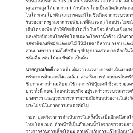
รับซื้อในปริมาณ 305.24 ตัน รวมทั้งสิ้น 700.80 ตัน โด
คุณภาพสูง ได้มากกว่า 1 ล้านลิตร โดยเป็นผลิตภัณฑ์คุ
ไนโตรเจน โปรตีน และกรดอะมิโน ซึ่งเกิดจากกระบวนการ
รับรองมาตรฐานจากกรมพัฒนาที่ดิน (พด.) โดยประโยชน์
เติบโตของพืช ทำให้พืชเติบโตเร็ว ใบเขียว ลำต้นแข็งแ
และช่วยป้องกันโรคพืช โดยเฉพาะโรคราน้ำค้าง เนื่องจากม
รสชาติของพืชผักและผลไม้ ให้มีรสชาติหวาน กรอบ และมีคุ
สวนยางพารา รวมถึงพืชอื่น ๆ ที่ปลูกร่วมสวนยางเลือกใ
ชนิดอื่น เช่น ไม้ผล พืชผัก เป็นต้น
นายญาณกิตติ์
กล่าวเพิ่มเติมว่า แนวทางการดำเนินงานดั
ทรัพยากรดินและสิ่งแวดล้อม ส่งเสริมการทำเกษตรอินทรี
ชีวภาพจากน้ำนมดิบมาใช้ ลดการใช้ปุ๋ยเคมี ซึ่งจะช่ว
ยาว ทั้งนี้ กยท. โดยหน่วยธุรกิจ อยู่ระหว่างกระบวนก
ยางพารา และบูรณาการความร่วมมือกับหน่วยงานในสังก
ประโยชน์ในภาคการเกษตรต่อไป
“กยท. มุ่งหวังว่าการดำเนินการในครั้งนี้จะเป็นอีกหนึ่ง
ไทย โดย กยท. ทำหน้าที่เป็นตัวแทนน้ำใจจากชาวสวนยาง
วางรากฐานการเลี้ยงโคนม ควบคู่ไปกับการแก้ไขปัญหาในคร