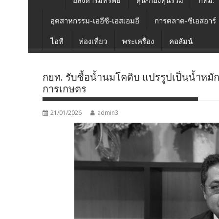
อสังหาริมทรัพย์
หุ้น-กองทุนรวม
กทม.
อุตสาหกรรม-เออีซี-เอสเอมอี
การตลาด-ซีเอสอาร์
ไอที
ท่องเที่ยว
พระเครื่อง
คอลัมน์
กยท. รับซื้อน้ำนมโคดิบ แปรรูปเป็นน้ำห
การเกษตร
21/01/2026
admin3