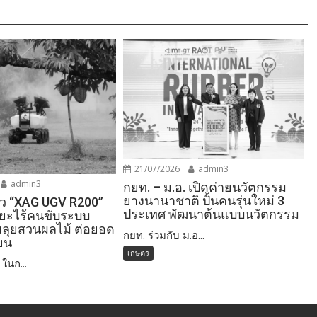
21/07/2026
admin3
admin3
กยท. – ม.อ. เปิดค่ายนวัตกรรม
ยางนานาชาติ ปั้นคนรุ่นใหม่ 3
ตัว “XAG UGV R200”
ประเทศ พัฒนาต้นแบบนวัตกรรม
ิยะไร้คนขับระบบ
มลุยสวนผลไม้ ต่อยอด
กยท. ร่วมกับ ม.อ...
ียน
เกษตร
ในก...