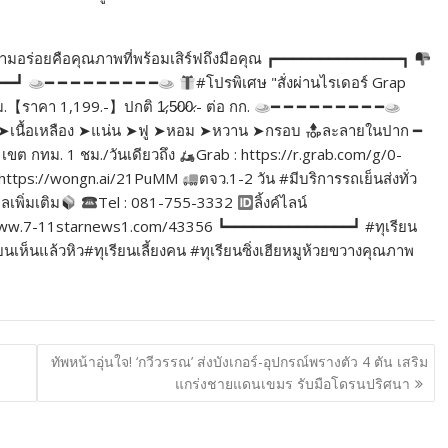
่าความอร่อยคือคุณภาพที่พร้อมเสิร์ฟถึงมือคุณ ┏━━━━━━━━━━━━━━┓
━━━┛
━ ━ ━ ━ ━ ━ ━ ━ ━
#โปรพิเศษ "สั่งผ่านไรเดอร์ Grap
ม.【ราคา 1,199.-】ปกติ 1̷,5̷0̷0̷.- ต่อ กก.
━ ━ ━ ━ ━ ━ ━ ━ ━
ิ่ม ➤เนื้อเหลือง ➤แน่น ➤ฟู ➤หอม ➤หวาน ➤กรอบ
ละลายในปาก ━
เขต กทม. 1 ชม./วันเดียวถึง
Grab : https://r.grab.com/g/0-
https://wongn.ai/21PuMM
ตจว.1-2 วัน #มีบริการรถเย็นส่งทั่ว
ูลเพิ่มเติม
Tel : 081-755-3332
ลิ้งค์ไลน์
//www.7-11starnews1.com/43356 ┗━━━━━━━━━━━━━━┛ #ทุเรียน
ห็นแล้วหิว#ทุเรียนเลี้ยงคน #ทุเรียนซิ่งเฮียหมูห้วยขวางคุณภาพ
ทัพหน้าอุ่นใจ! ‘กวีวรรณ’ ส่งบังเกอร์-อุปกรณ์พรางตัว 4 ตัน เสริม
แกร่งชายแดนเขมร รับมือโดรนปริศนา