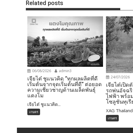
Related posts
06/08/2026
admin3
24/07/2026
เจียไต๋ ชูแนวคิด “ทุกผลผลิตที่ดี
เริ่มต้นจากจุดเริ่มต้นที่ดี” ต่อยอด
เจียไต๋เปิด
ความเชี่ยวชาญด้านเมล็ดพันธุ์
รถพ่นอัจฉร
แตงโม
ไฟฟ้า พร้อ
โซลูชันทุเร
เจียไต๋ ชูแนวคิด...
XAG Thailand 
เกษตร
เกษตร