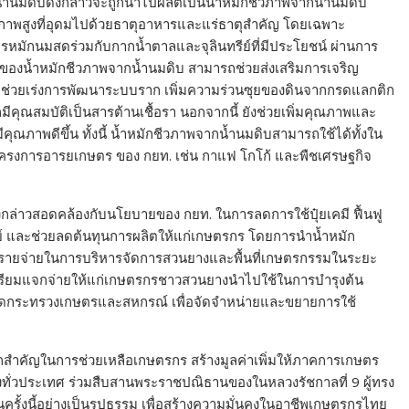
ยน้ำนมดิบดังกล่าวจะถูกนำไปผลิตเป็นน้ำหมักชีวภาพจากน้ำนมดิบ
ณภาพสูงที่อุดมไปด้วยธาตุอาหารและแร่ธาตุสำคัญ โดยเฉพาะ
หมักนมสดร่วมกับกากน้ำตาลและจุลินทรีย์ที่มีประโยชน์ ผ่านการ
ของน้ำหมักชีวภาพจากน้ำนมดิบ สามารถช่วยส่งเสริมการเจริญ
รง ช่วยเร่งการพัฒนาระบบราก เพิ่มความร่วนซุยของดินจากกรดแลกติก
ีคุณสมบัติเป็นสารต้านเชื้อรา นอกจากนี้ ยังช่วยเพิ่มคุณภาพและ
ณภาพดีขึ้น ทั้งนี้ น้ำหมักชีวภาพจากน้ำนมดิบสามารถใช้ได้ทั้งใน
นโครงการอารยเกษตร ของ กยท. เช่น กาแฟ โกโก้ และพืชเศรษฐกิจ
งกล่าวสอดคล้องกับนโยบายของ กยท. ในการลดการใช้ปุ๋ยเคมี ฟื้นฟู
ย์ และช่วยลดต้นทุนการผลิตให้แก่เกษตรกร โดยการนำน้ำหมัก
ยลดรายจ่ายในการบริหารจัดการสวนยางและพื้นที่เกษตรกรรมในระยะ
ารเตรียมแจกจ่ายให้แก่เกษตรกรชาวสวนยางนำไปใช้ในการบำรุงต้น
ัดกระทรวงเกษตรและสหกรณ์ เพื่อจัดจำหน่ายและขยายการใช้
กลไกสำคัญในการช่วยเหลือเกษตรกร สร้างมูลค่าเพิ่มให้ภาคการเกษตร
ทั่วประเทศ ร่วมสืบสานพระราชปณิธานของในหลวงรัชกาลที่ 9 ผู้ทรง
ั้งนี้อย่างเป็นรูปธรรม เพื่อสร้างความมั่นคงในอาชีพเกษตรกรไทย