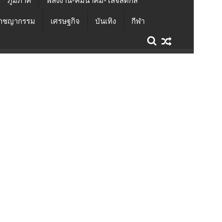
ภูมิภาค
พลังงาน-คมนาคม-โลจิสติกส์
าชญากรรม
เศรษฐกิจ
บันเทิง
กีฬา