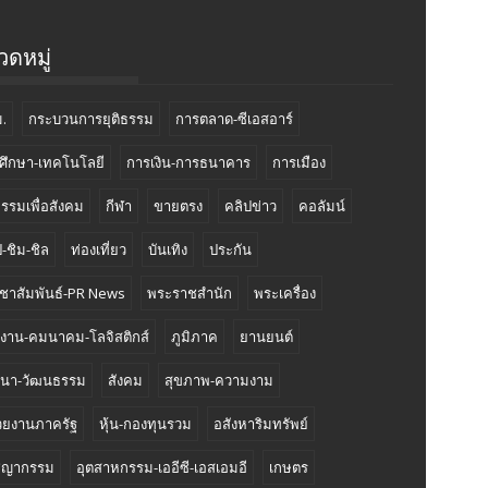
ดหมู่
.
กระบวนการยุติธรรม
การตลาด-ซีเอสอาร์
ศึกษา-เทคโนโลยี
การเงิน-การธนาคาร
การเมือง
กรรมเพื่อสังคม
กีฬา
ขายตรง
คลิปข่าว
คอลัมน์
-ชิม-ชิล
ท่องเที่ยว
บันเทิง
ประกัน
ชาสัมพันธ์-PR News
พระราชสำนัก
พระเครื่อง
งงาน-คมนาคม-โลจิสติกส์
ภูมิภาค
ยานยนต์
นา-วัฒนธรรม
สังคม
สุขภาพ-ความงาม
วยงานภาครัฐ
หุ้น-กองทุนรวม
อสังหาริมทรัพย์
ชญากรรม
อุตสาหกรรม-เออีซี-เอสเอมอี
เกษตร