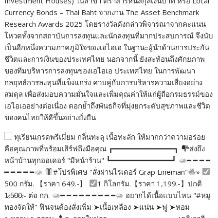
Investment Houses) ในสาขา ตราสารหนี้สกุลเงินบาท หรือ Local
Currency Bonds – Thai Baht จากงาน The Asset Benchmark
Research Awards 2025 โดยรางวัลดังกล่าวพิจารณาจากคะแนน
โหวตทั้งจากสถาบันการลงทุนและนักลงทุนที่มากประสบการณ์ จึงนับ
เป็นอีกหนึ่งความภาคภูมิใจของเอไอเอ ในฐานะผู้นำด้านการประกัน
ชีวิตและการเงินของประเทศไทย นอกจากนี้ ยังสะท้อนถึงศักยภาพ
ของทีมบริหารการลงทุนของเอไอเอ ประเทศไทย ในการพัฒนา
กลยุทธ์การลงทุนที่แข็งแกร่ง ควบคู่กับการบริหารความเสี่ยงอย่าง
สมดุล เพื่อส่งมอบความมั่นใจและเพิ่มคุณค่าให้แก่ผู้ถือกรมธรรม์ของ
เอไอเออย่างต่อเนื่อง ตอกย้ำถึงพันธกิจที่มุ่งยกระดับสุขภาพและชีวิต
ของคนไทยให้ดีขึ้นอย่างยั่งยืน
ทุเรียนเกรดพรีเมี่ยม กลิ่นทะลุ เนื้อทะลัก ให้มากกว่าความอร่อย
คือคุณภาพที่พร้อมเสิร์ฟถึงมือคุณ ┏━━━━━━━━━━━━━━┓
ส่งถึง
หน้าบ้านทุกออเดอร์ "มีหน้าร้าน" ┗━━━━━━━━━━━━━━┛
━ ━ ━ ━
━ ━ ━ ━ ━
#โปรพิเศษ "สั่งผ่านไรเดอร์ Grap Lineman"
»
500 กรัม. 【ราคา 649.-】
1 กิโลกรัม.【ราคา 1,199.-】ปกติ
1̷,5̷0̷0̷.- ต่อ กก.
━ ━ ━ ━ ━ ━ ━ ━ ━
อยากได้เนื้อแบบไหน "#หมู
ทองจัดให้" ฟินจนต้องสั่งเพิ่ม ➤เนื้อเหลือง ➤แน่น ➤ฟู ➤หอม