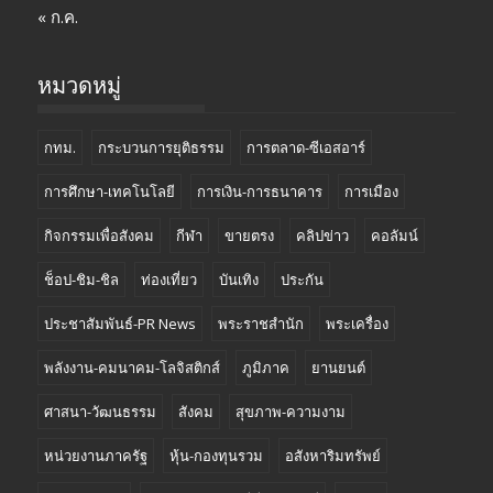
« ก.ค.
หมวดหมู่
กทม.
กระบวนการยุติธรรม
การตลาด-ซีเอสอาร์
การศึกษา-เทคโนโลยี
การเงิน-การธนาคาร
การเมือง
กิจกรรมเพื่อสังคม
กีฬา
ขายตรง
คลิปข่าว
คอลัมน์
ช็อป-ชิม-ชิล
ท่องเที่ยว
บันเทิง
ประกัน
ประชาสัมพันธ์-PR News
พระราชสำนัก
พระเครื่อง
พลังงาน-คมนาคม-โลจิสติกส์
ภูมิภาค
ยานยนต์
ศาสนา-วัฒนธรรม
สังคม
สุขภาพ-ความงาม
หน่วยงานภาครัฐ
หุ้น-กองทุนรวม
อสังหาริมทรัพย์