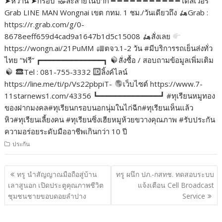
➤หวาน ➤กรอบ
ละลายในปาก ━ ━ ━ ━ ━ ━ ━ ━ ━ ━ ━ เดลิเวอรี
Grab LINE MAN Wongnai เขต กทม. 1 ชม./วันเดียวถึง
Grab :
https://r.grab.com/g/0-
8678eeff659d4cad9a1647b1d5c15008
สั่งเลย
https://wongn.ai/21PuMM
ตจว.1-2 วัน #มีบริการรถเย็นส่งทั่ว
ไทย “ฟรี” ┏━━━━━━━━━━━━━━┓
สั่งซื้อ / สอบถามข้อมูลเพิ่มเติม
Tel : 081-755-3332
ลิ้งค์ไลน์
https://line.me/ti/p/Vs22pbpiT-
เว็บไซต์ https://www.7-
11starnews1.com/43356 ┗━━━━━━━━━━━━━━┛ #ทุเรียนหมูทอง
ของฝากมงคล#ทุเรียนกรอบนอกนุ่มในไก่ฉีก#ทุเรียนเห็นแล้ว
หิว#ทุเรียนเลี้ยงคน #ทุเรียนซิ่งเฮียหมูห้วยขวางคุณภาพ #รับประกัน
ความอร่อยระดับมืออาชีพเกินกว่า 10 ปี
ประกัน
แนะแนว
ทรู นำสัญญาณมือถือสู่บ้าน
ทรู ผนึก ปภ.-กสทช. ทดสอบระบบ
เรื่อง
เลาสูนอก เปิดประตูคุณภาพชีวิต
แจ้งเตือน Cell Broadcast
ชุมชนชายขอบดอยลำปาง
Service