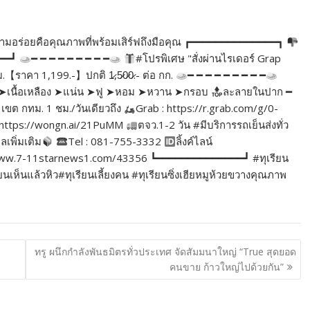
่าความอร่อยคือคุณภาพที่พร้อมเสิร์ฟถึงมือคุณ ┏━━━━━━━━━━━━━━┓
━━━┛
━ ━ ━ ━ ━ ━ ━ ━ ━
#โปรพิเศษ "สั่งผ่านไรเดอร์ Grap
ม.【ราคา 1,199.-】ปกติ 1̷,5̷0̷0̷.- ต่อ กก.
━ ━ ━ ━ ━ ━ ━ ━ ━
ิ่ม ➤เนื้อเหลือง ➤แน่น ➤ฟู ➤หอม ➤หวาน ➤กรอบ
ละลายในปาก ━
เขต กทม. 1 ชม./วันเดียวถึง
Grab : https://r.grab.com/g/0-
https://wongn.ai/21PuMM
ตจว.1-2 วัน #มีบริการรถเย็นส่งทั่ว
ูลเพิ่มเติม
Tel : 081-755-3332
ลิ้งค์ไลน์
//www.7-11starnews1.com/43356 ┗━━━━━━━━━━━━━━┛ #ทุเรียน
ห็นแล้วหิว#ทุเรียนเลี้ยงคน #ทุเรียนซิ่งเฮียหมูห้วยขวางคุณภาพ
ทรู ผนึกกำลังพันธมิตรทั่วประเทศ จัดสัมมนาใหญ่ “True สุดยอด
คนขาย ก้าวใหญ่ไปด้วยกัน”