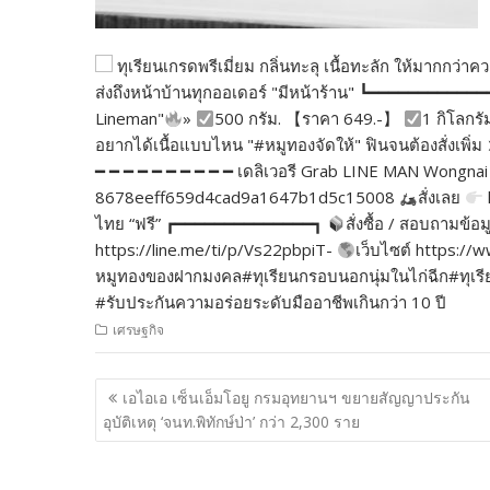
ทุเรียนเกรดพรีเมี่ยม กลิ่นทะลุ เนื้อทะลัก ให้มากกว
ส่งถึงหน้าบ้านทุกออเดอร์ "มีหน้าร้าน" ┗━━━━━━━━━━━
Lineman"
»
500 กรัม. 【ราคา 649.-】
1 กิโลกรั
อยากได้เนื้อแบบไหน "#หมูทองจัดให้" ฟินจนต้องสั่งเพ
━ ━ ━ ━ ━ ━ ━ ━ ━ ━ เดลิเวอรี Grab LINE MAN Wongnai 
8678eeff659d4cad9a1647b1d5c15008
สั่งเลย
ไทย “ฟรี” ┏━━━━━━━━━━━━━━┓
สั่งซื้อ / สอบถามข้อม
https://line.me/ti/p/Vs22pbpiT-
เว็บไซต์ https:
หมูทองของฝากมงคล#ทุเรียนกรอบนอกนุ่มในไก่ฉีก#ทุเรียนเ
#รับประกันความอร่อยระดับมืออาชีพเกินกว่า 10 ปี
เศรษฐกิจ
แนะแนว
เอไอเอ เซ็นเอ็มโอยู กรมอุทยานฯ ขยายสัญญาประกัน
เรื่อง
อุบัติเหตุ ‘จนท.พิทักษ์ป่า’ กว่า 2,300 ราย