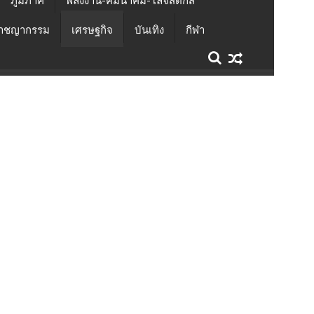
ภูมิภาค
พลังงาน-คมนาคม-โลจิสติกส์
าชญากรรม
เศรษฐกิจ
บันเทิง
กีฬา