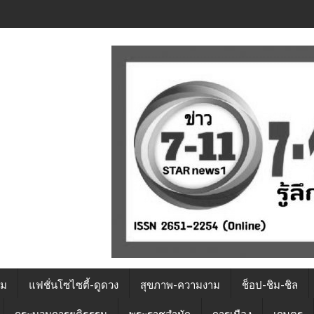
รม
แฟชั่นโซไซตี้-ดูดวง
สุขภาพ-ความงาม
ช็อป-ชิม-ชิล