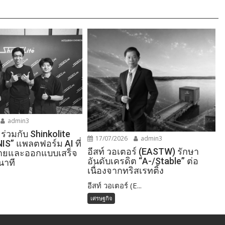
admin3
 ร่วมกับ Shinkolite
17/07/2026
admin3
NIS” แพลตฟอร์ม AI ที่
อีสท์ วอเตอร์ (EASTW) รักษา
ายและออกแบบเสร็จ
อันดับเครดิต “A-/Stable” ต่อ
นาที
เนื่องจากทริสเรทติ้ง
อีสท์ วอเตอร์ (E...
เศรษฐกิจ