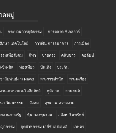
ดหมู่
.
กระบวนการยุติธรรม
การตลาด-ซีเอสอาร์
ศึกษา-เทคโนโลยี
การเงิน-การธนาคาร
การเมือง
กรรมเพื่อสังคม
กีฬา
ขายตรง
คลิปข่าว
คอลัมน์
-ชิม-ชิล
ท่องเที่ยว
บันเทิง
ประกัน
ชาสัมพันธ์-PR News
พระราชสำนัก
พระเครื่อง
งงาน-คมนาคม-โลจิสติกส์
ภูมิภาค
ยานยนต์
นา-วัฒนธรรม
สังคม
สุขภาพ-ความงาม
วยงานภาครัฐ
หุ้น-กองทุนรวม
อสังหาริมทรัพย์
ชญากรรม
อุตสาหกรรม-เออีซี-เอสเอมอี
เกษตร