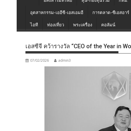
อสังหาริมทรัพย์
หุ้น-กองทุนรวม
กทม.
อุตสาหกรรม-เออีซี-เอสเอมอี
การตลาด-ซีเอสอาร์
ไอที
ท่องเที่ยว
พระเครื่อง
คอลัมน์
เอสซีจี คว้ารางวัล “CEO of the Year in 
07/02/2026
admin3