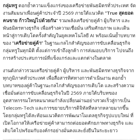
กลุ่มทรู
ตอกย้ำความแข็งแกร่งของเครือข่ายพันธมิตรทั่วประเทศ จัด
งานสัมมนาเพื่อนคู่ค้าประจำปี 2569 ภายใต้แนวคิด
“True
สุดยอด
คนขาย ก้าวใหญ่ไปด้วยกัน
”
รวมพลังเครือข่ายคู่ค้า ผู้บริหาร และ
พันธมิตรทางธุรกิจ เพื่อสร้างความเชื่อมั่น เสริมศักยภาพ และเดิน
หน้าสู่การเติบโตครั้งสำคัญในยุคเทคโนโลยี AI พร้อมเน้นย้ำบทบาท
ของ
“
เครือข่ายคู่ค้า
”
ในฐานะกลไกสำคัญของการขับเคลื่อนธุรกิจ
กลุ่มทรูในทุกมิติ ตั้งแต่การเข้าถึงลูกค้า การส่งมอบบริการ ไปจนถึง
การสร้างประสบการณ์ที่แข็งแกร่งและแตกต่างในตลาด
งานดังกล่าวรวมเครือข่ายคู่ค้า ผู้บริหาร และพันธมิตรทางธุรกิจจาก
ทุกภูมิภาคทั่วประเทศ เพื่อสื่อสารทิศทางการดำเนินงาน ตอกย้ำ
บทบาทของคู่ค้าในฐานะกลไกสำคัญของการเติบโต และสร้างความ
เชื่อมั่นต่อการขับเคลื่อนธุรกิจในปี 2569 ภายใต้บริบทของ
อุตสาหกรรมโทรคมนาคมกำลังเปลี่ยนผ่านอย่างรวดเร็วสู่การเป็น
Telecom-Tech และการขยายบริการดิจิทัลที่หลากหลายมากขึ้น
โดยกลุ่มทรูได้สะท้อนแนวคิดการพัฒนาโมเดลธุรกิจรูปแบบใหม่ ที่
เปิดโอกาสให้เครือข่ายคู่ค้าสามารถต่อยอดศักยภาพทางธุรกิจ และ
เติบโตไปพร้อมกับองค์กรอย่างมั่นคงและยั่งยืนในระยะยาว