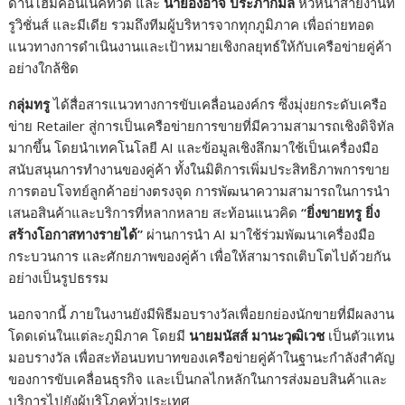
ด้านโฮมคอนเนคทิวิตี้ และ
นายองอาจ ประภากมล
หัวหน้าสายงานท
รูวิชั่นส์ และมีเดีย รวมถึงทีมผู้บริหารจากทุกภูมิภาค เพื่อถ่ายทอด
แนวทางการดำเนินงานและเป้าหมายเชิงกลยุทธ์ให้กับเครือข่ายคู่ค้า
อย่างใกล้ชิด
กลุ่มทรู
ได้สื่อสารแนวทางการขับเคลื่อนองค์กร ซึ่งมุ่งยกระดับเครือ
ข่าย Retailer สู่การเป็นเครือข่ายการขายที่มีความสามารถเชิงดิจิทัล
มากขึ้น โดยนำเทคโนโลยี AI และข้อมูลเชิงลึกมาใช้เป็นเครื่องมือ
สนับสนุนการทำงานของคู่ค้า ทั้งในมิติการเพิ่มประสิทธิภาพการขาย
การตอบโจทย์ลูกค้าอย่างตรงจุด การพัฒนาความสามารถในการนำ
เสนอสินค้าและบริการที่หลากหลาย สะท้อนแนวคิด
“
ยิ่งขายทรู ยิ่ง
สร้างโอกาสทางรายได้
”
ผ่านการนำ AI มาใช้ร่วมพัฒนาเครื่องมือ
กระบวนการ และศักยภาพของคู่ค้า เพื่อให้สามารถเติบโตไปด้วยกัน
อย่างเป็นรูปธรรม
นอกจากนี้ ภายในงานยังมีพิธีมอบรางวัลเพื่อยกย่องนักขายที่มีผลงาน
โดดเด่นในแต่ละภูมิภาค โดยมี
นายมนัสส์ มานะวุฒิเวช
เป็นตัวแทน
มอบรางวัล เพื่อสะท้อนบทบาทของเครือข่ายคู่ค้าในฐานะกำลังสำคัญ
ของการขับเคลื่อนธุรกิจ และเป็นกลไกหลักในการส่งมอบสินค้าและ
บริการไปยังผู้บริโภคทั่วประเทศ