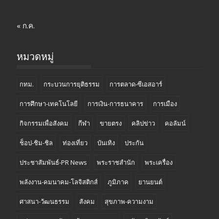
« ก.ค.
หมวดหมู่
กทม.
กระบวนการยุติธรรม
การตลาด-ซีเอสอาร์
การศึกษา-เทคโนโลยี
การเงิน-การธนาคาร
การเมือง
กิจกรรมเพื่อสังคม
กีฬา
ขายตรง
คลิปข่าว
คอลัมน์
ช็อป-ชิม-ชิล
ท่องเที่ยว
บันเทิง
ประกัน
ประชาสัมพันธ์-PR News
พระราชสำนัก
พระเครื่อง
พลังงาน-คมนาคม-โลจิสติกส์
ภูมิภาค
ยานยนต์
ศาสนา-วัฒนธรรม
สังคม
สุขภาพ-ความงาม