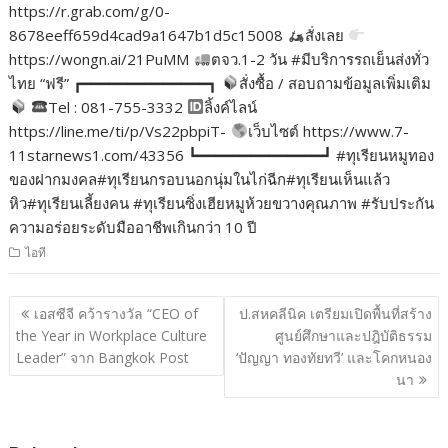
https://r.grab.com/g/0-
8678eeff659d4cad9a1647b1d5c15008
สั่งเลย
https://wongn.ai/21PuMM
ตจว.1-2 วัน #มีบริการรถเย็นส่งทั่ว
ไทย “ฟรี” ┏━━━━━━━━━━━━━━┓
สั่งซื้อ / สอบถามข้อมูลเพิ่มเติม
Tel : 081-755-3332
ลิ้งค์ไลน์
https://line.me/ti/p/Vs22pbpiT-
เว็บไซต์ https://www.7-
11starnews1.com/43356 ┗━━━━━━━━━━━━━━┛ #ทุเรียนหมูทอง
ของฝากมงคล#ทุเรียนกรอบนอกนุ่มในไก่ฉีก#ทุเรียนเห็นแล้ว
หิว#ทุเรียนเลี้ยงคน #ทุเรียนซิ่งเฮียหมูห้วยขวางคุณภาพ #รับประกัน
ความอร่อยระดับมืออาชีพเกินกว่า 10 ปี
ไอที
แนะแนว
เอสซีจี คว้ารางวัล “CEO of
ป.สหคลีนิค เตรียมเปิดพื้นที่สร้าง
เรื่อง
the Year in Workplace Culture
ศูนย์ศึกษาและปฎิบัติธรรม
Leader” จาก Bangkok Post
‘ปัญญา ทองทัยทวี’ และโคกหนอง
นา