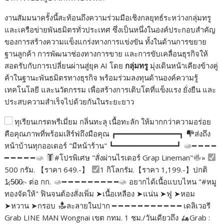
งานสัมมนาครั้งนี้สะท้อนถึงความร่วมมือเชิงกลยุทธ์ระหว่างกลุ่มทรู
และเครือข่ายพันธมิตรทั่วประเทศ ซึ่งเป็นหนึ่งในองค์ประกอบสำคัญ
ของการสร้างความแข็งแกร่งทางการแข่งขัน ทั้งในด้านการขยาย
ฐานลูกค้า การพัฒนาช่องทางการขาย และการขับเคลื่อนธุรกิจให้
สอดรับกับการเปลี่ยนผ่านสู่ยุค AI โดย
กลุ่มทรู
มุ่งเดินหน้าเคียงข้างคู่
ค้าในฐานะพันธมิตรทางธุรกิจ พร้อมร่วมลงทุนด้านองค์ความรู้
เทคโนโลยี และนวัตกรรม เพื่อสร้างการเติบโตที่แข็งแรง ยั่งยืน และ
ประสบความสำเร็จไปด้วยกันในระยะยาว
ทุเรียนเกรดพรีเมี่ยม กลิ่นทะลุ เนื้อทะลัก ให้มากกว่าความอร่อย
คือคุณภาพที่พร้อมเสิร์ฟถึงมือคุณ ┏━━━━━━━━━━━━━━┓
ส่งถึง
หน้าบ้านทุกออเดอร์ "มีหน้าร้าน" ┗━━━━━━━━━━━━━━┛
━ ━ ━ ━
━ ━ ━ ━ ━
#โปรพิเศษ "สั่งผ่านไรเดอร์ Grap Lineman"
»
500 กรัม. 【ราคา 649.-】
1 กิโลกรัม.【ราคา 1,199.-】ปกติ
1̷,5̷0̷0̷.- ต่อ กก.
━ ━ ━ ━ ━ ━ ━ ━ ━
อยากได้เนื้อแบบไหน "#หมู
ทองจัดให้" ฟินจนต้องสั่งเพิ่ม ➤เนื้อเหลือง ➤แน่น ➤ฟู ➤หอม
➤หวาน ➤กรอบ
ละลายในปาก ━ ━ ━ ━ ━ ━ ━ ━ ━ ━ ━ เดลิเวอรี
Grab LINE MAN Wongnai เขต กทม. 1 ชม./วันเดียวถึง
Grab :