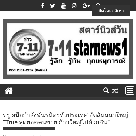
Skip
to
ปิดโหมดสีเทา
content
ทรู ผนึกกำลังพันธมิตรทั่วประเทศ จัดสัมมนาใหญ่
“True สุดยอดคนขาย ก้าวใหญ่ไปด้วยกัน”