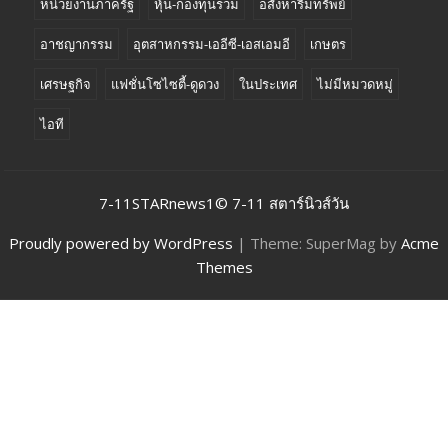
หน่วยงานภาครัฐ
หุ้น-กองทุนรวม
อสังหาริมทรัพย์
อาชญากรรม
อุตสาหกรรม-เออีซี-เอสเอมอี
เกษตร
เศรษฐกิจ
แฟชั่นโซไซตี้-ดูดวง
ในประเทศ
ไม่มีหมวดหมู่
ไอที
7-11STARnews1© 7-11 สตาร์นิวส์วัน
Proudly powered by WordPress
|
Theme: SuperMag by
Acme
Themes