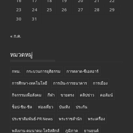
16
17
18
19
20
21
22
23
24
25
26
27
28
29
30
31
« ก.ค.
หมวดหมู่
กทม.
กระบวนการยุติธรรม
การตลาด-ซีเอสอาร์
การศึกษา-เทคโนโลยี
การเงิน-การธนาคาร
การเมือง
กิจกรรมเพื่อสังคม
กีฬา
ขายตรง
คลิปข่าว
คอลัมน์
ช็อป-ชิม-ชิล
ท่องเที่ยว
บันเทิง
ประกัน
ประชาสัมพันธ์-PR News
พระราชสำนัก
พระเครื่อง
พลังงาน-คมนาคม-โลจิสติกส์
ภูมิภาค
ยานยนต์