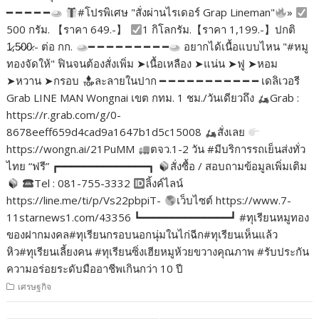
━ ━ ━ ━ ━
#โปรพิเศษ "สั่งผ่านไรเดอร์ Grap Lineman"
»
500 กรัม. 【ราคา 649.-】
1 กิโลกรัม.【ราคา 1,199.-】ปกติ
1̷,5̷0̷0̷.- ต่อ กก.
━ ━ ━ ━ ━ ━ ━ ━ ━
อยากได้เนื้อแบบไหน "#หมู
ทองจัดให้" ฟินจนต้องสั่งเพิ่ม ➤เนื้อเหลือง ➤แน่น ➤ฟู ➤หอม
➤หวาน ➤กรอบ
ละลายในปาก ━ ━ ━ ━ ━ ━ ━ ━ ━ ━ ━ เดลิเวอรี
Grab LINE MAN Wongnai เขต กทม. 1 ชม./วันเดียวถึง
Grab :
https://r.grab.com/g/0-
8678eeff659d4cad9a1647b1d5c15008
สั่งเลย
https://wongn.ai/21PuMM
ตจว.1-2 วัน #มีบริการรถเย็นส่งทั่ว
ไทย “ฟรี” ┏━━━━━━━━━━━━━━┓
สั่งซื้อ / สอบถามข้อมูลเพิ่มเติม
Tel : 081-755-3332
ลิ้งค์ไลน์
https://line.me/ti/p/Vs22pbpiT-
เว็บไซต์ https://www.7-
11starnews1.com/43356 ┗━━━━━━━━━━━━━━┛ #ทุเรียนหมูทอง
ของฝากมงคล#ทุเรียนกรอบนอกนุ่มในไก่ฉีก#ทุเรียนเห็นแล้ว
หิว#ทุเรียนเลี้ยงคน #ทุเรียนซิ่งเฮียหมูห้วยขวางคุณภาพ #รับประกัน
ความอร่อยระดับมืออาชีพเกินกว่า 10 ปี
เศรษฐกิจ