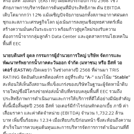
หรือ อีสท์ วอเตอร์ (EASTW) เผยผลประกอบการปี 2568 โชว์
ศักยภาพการบริหารจัดการต้นทุนที่มีประสิทธิภาพ ดัน EBITDA
เติบโตมากกว่า 12% แม้เผชิญปัจจัยภายนอกทั้งสภาพอากาศฝนตก
ชุกและสภาวะเศรษฐกิจโลก มุ่งเน้นการลงทุนเชิงยุทธศาสตร์เพื่อ
สร้างความมั่นคงในระยะยาว พร้อมก้าวสู่ยุคใหม่รองรับความ
ต้องการน้ำจากกลุ่มลูกค้า Data Center และอุตสาหกรรมไฮเทคใน
พื้นที่ EEC
นายบดินทร์ อุดล กรรมการผู้อำนวยการใหญ่ บริษัท จัดการและ
พัฒนาทรัพยากรน้ำภาคตะวันออก จำกัด (มหาชน) หรือ อีสท์ วอ
เตอร์ (EASTW
)
เปิดเผยว่า ในช่วงกลางปี 2568 ที่ผ่านมา TRIS
RATING จัดอันดับเครดิตองค์กร อยู่ที่ระดับ
“A-”
แนวโน้ม
“Stable”
สะท้อนให้เห็นถึงสถานะที่แข็งแกร่งของบริษัทในฐานะผู้จัดหาน้ำดิบ
รายใหญ่ซึ่งมีโครงข่ายท่อส่งน้ำดิบที่ครอบคลุมพื้นที่ EEC รวมถึง
ประสิทธิภาพการดำเนินงานและการให้บริการที่ดีได้อย่างมีนัยสำคัญ
ทั้งนี้เมื่อสิ้นสุดปี 2568 อีสท์ วอเตอร์มีกำไรก่อนหักดอกเบี้ย ภาษี ค่า
เสื่อมราคา และค่าตัดจำหน่าย (EBITDA) จำนวน 1,732.22 ล้าน
บาท เพิ่มขึ้นร้อยละ 12.34 เมื่อเทียบกับปีก่อนหน้า ซึ่งสะท้อนถึงความ
สำเร็จในการควบคุมต้นทุนและการบริหารจัดการการดำเนินงานที่ดี