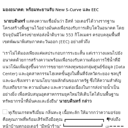
มองอนาคต: พร้อมทะยานรับ New S-Curve
และ EEC
นายบดินทร์
แสดงความเชื่อมั่นว่า อีสท์ วอเตอร์ได้วางรากฐาน
โครงสร้างพื้นฐานไว้อย่างมั่นคงเพื่อรองรับการเติบโตในอนาคต โดย
ปัจจุบันมีโครงข่ายท่อส่งน้ำดิบรวม 553 กิโลเมตร ครอบคลุมพื้นที่
เขตพัฒนาพิเศษภาคตะวันออก (EEC) อย่างทั่วถึง
“เราไม่ได้มองเพียงแค่ผลประกอบการระยะสั้น แต่เราวางแผนไปยัง
อนาคตด้วยการสร้างความพร้อมเพื่อรองรับความต้องการใช้น้ำที่มี
แนวโน้มเพิ่มสูงขึ้นจากการขยายการลงทุนของกลุ่มศูนย์ข้อมูล (Data
Center) และอุตสาหกรรมไฮเทคขั้นสูงในพื้นที่จังหวัดระยอง ชลบุรี
และฉะเชิงเทรา ตามนโยบายผลักดันของภาครัฐ ซึ่งให้ความสำคัญ
กับเสถียรภาพ ความมั่นคง และความต่อเนื่องในการส่งจ่ายน้ำเป็น
อย่างยิ่ง เพื่อสนับสนุนอุตสาหกรรมยุคใหม่ให้เติบโตได้บนพื้นฐาน
ทรัพยากรน้ำที่มั่นคงและยั่งยืน”
นายบดินทร์ กล่าว
ทุเรียนเกรดพรีเมี่ยม กลิ่นทะลุ เนื้อทะลัก ให้มากกว่าความอร่อย
คือคุณภาพที่พร้อมเสิร์ฟถึงมือคุณ ┏━━━━━━━━━━━━━━┓
ส่งถึง
หน้าบ้านทุกออเดอร์ "มีหน้าร้าน" ┗━━━━━━━━━━━━━━┛
━ ━ ━ ━