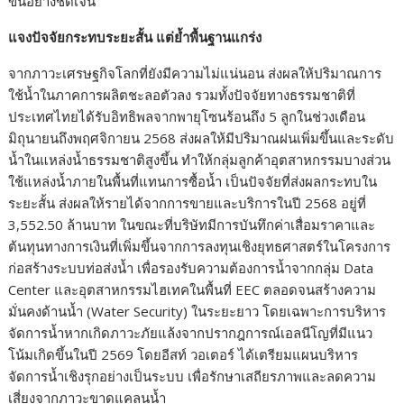
ขึ้นอย่างชัดเจน
แจงปัจจัยกระทบระยะสั้น แต่ย้ำพื้นฐานแกร่ง
จากภาวะเศรษฐกิจโลกที่ยังมีความไม่แน่นอน ส่งผลให้ปริมาณการ
ใช้น้ำในภาคการผลิตชะลอตัวลง รวมทั้งปัจจัยทางธรรมชาติที่
ประเทศไทยได้รับอิทธิพลจากพายุโซนร้อนถึง 5 ลูกในช่วงเดือน
มิถุนายนถึงพฤศจิกายน 2568 ส่งผลให้มีปริมาณฝนเพิ่มขึ้นและระดับ
น้ำในแหล่งน้ำธรรมชาติสูงขึ้น ทำให้กลุ่มลูกค้าอุตสาหกรรมบางส่วน
ใช้แหล่งน้ำภายในพื้นที่แทนการซื้อน้ำ เป็นปัจจัยที่ส่งผลกระทบใน
ระยะสั้น ส่งผลให้รายได้จากการขายและบริการในปี 2568 อยู่ที่
3,552.50 ล้านบาท ในขณะที่บริษัทมีการบันทึกค่าเสื่อมราคาและ
ต้นทุนทางการเงินที่เพิ่มขึ้นจากการลงทุนเชิงยุทธศาสตร์ในโครงการ
ก่อสร้างระบบท่อส่งน้ำ เพื่อรองรับความต้องการน้ำจากกลุ่ม Data
Center และอุตสาหกรรมไฮเทคในพื้นที่ EEC ตลอดจนสร้างความ
มั่นคงด้านน้ำ (Water Security) ในระยะยาว โดยเฉพาะการบริหาร
จัดการน้ำหากเกิดภาวะภัยแล้งจากปรากฎการณ์เอลนีโญที่มีแนว
โน้มเกิดขึ้นในปี 2569 โดยอีสท์ วอเตอร์ ได้เตรียมแผนบริหาร
จัดการน้ำเชิงรุกอย่างเป็นระบบ เพื่อรักษาเสถียรภาพและลดความ
เสี่ยงจากภาวะขาดแคลนน้ำ