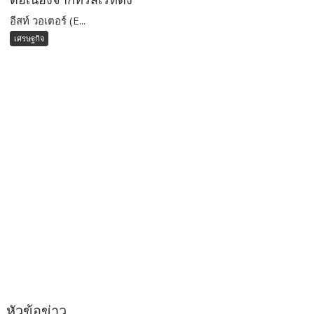
อีสท์ วอเตอร์ (E...
เศรษฐกิจ
หัวข้อข่าว