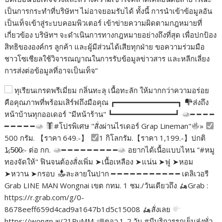
เป็นการกระทำที่บริษัทฯ ไม่อาจยอมรับได้ ทั้งนี้ การนำเข้าข้อมูลอัน
เป็นเท็จเข้าสู่ระบบคอมพิวเตอร์ เข้าข่ายความผิดตามกฎหมายที่
เกี่ยวข้อง บริษัทฯ จะดำเนินการทางกฎหมายอย่างถึงที่สุด เพื่อปกป้อง
สิทธิขององค์กร ลูกค้า และผู้มีส่วนได้เสียทุกฝ่าย ขอความร่วมมือ
ชาวโซเชียลใช้วิจารณญาณในการรับข้อมูลข่าวสาร และหลีกเลี่ยง
การส่งต่อข้อมูลที่อาจเป็นเท็จ”
ทุเรียนเกรดพรีเมี่ยม กลิ่นทะลุ เนื้อทะลัก ให้มากกว่าความอร่อย
คือคุณภาพที่พร้อมเสิร์ฟถึงมือคุณ ┏━━━━━━━━━━━━━━┓
ส่งถึง
หน้าบ้านทุกออเดอร์ "มีหน้าร้าน" ┗━━━━━━━━━━━━━━┛
━ ━ ━ ━
━ ━ ━ ━ ━
#โปรพิเศษ "สั่งผ่านไรเดอร์ Grap Lineman"
»
500 กรัม. 【ราคา 649.-】
1 กิโลกรัม.【ราคา 1,199.-】ปกติ
1̷,5̷0̷0̷.- ต่อ กก.
━ ━ ━ ━ ━ ━ ━ ━ ━
อยากได้เนื้อแบบไหน "#หมู
ทองจัดให้" ฟินจนต้องสั่งเพิ่ม ➤เนื้อเหลือง ➤แน่น ➤ฟู ➤หอม
➤หวาน ➤กรอบ
ละลายในปาก ━ ━ ━ ━ ━ ━ ━ ━ ━ ━ ━ เดลิเวอรี
Grab LINE MAN Wongnai เขต กทม. 1 ชม./วันเดียวถึง
Grab :
https://r.grab.com/g/0-
8678eeff659d4cad9a1647b1d5c15008
สั่งเลย
https://wongn.ai/21PuMM
ตจว.1-2 วัน #มีบริการรถเย็นส่งทั่ว