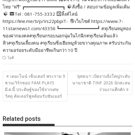
ไทย “ฟรี” ┏━━━━━━━━━━━━━━┓
สั่งซื้อ / สอบถามข้อมูลเพิ่มเติม
Tel : 081-755-3332
ลิ้งค์ไลน์
https://line.me/ti/p/Vs22pbpiT-
เว็บไซต์ https://www.7-
11starnews1.com/43356 ┗━━━━━━━━━━━━━━┛ #ทุเรียนหมูทอง
ของฝากมงคล#ทุเรียนกรอบนอกนุ่มในไก่ฉีก#ทุเรียนเห็นแล้ว
หิว#ทุเรียนเลี้ยงคน #ทุเรียนซิ่งเฮียหมูห้วยขวางคุณภาพ #รับประกัน
ความอร่อยระดับมืออาชีพเกินกว่า 10 ปี
ไอที
แนะแนว
เดอะไนน์ เซ็นเตอร์ พระราม 9
‘ยุทธนา’ เปิดงานยิ่งใหญ่ระดับ
เรื่อง
ชวนเวิร์กชอป FAM PLAYS
นานาชาติ TINF 2026 นักสะสม
มี.ค.นี้ ประดิษฐ์ของใช้จากเศษ
ร่วมงานคึกคัก
วัสดุ คัลเลอร์ฟูลต้อนรับซัมเมอร์
Related posts