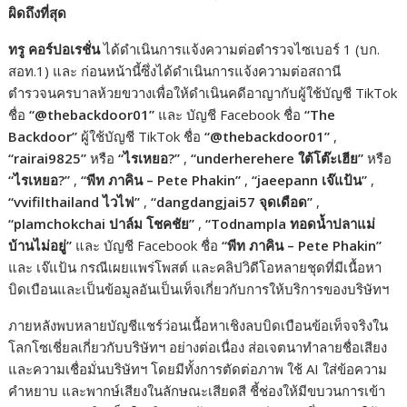
ผิดถึงที่สุด
ทรู คอร์ปอเรชั่น
ได้ดำเนินการแจ้งความต่อตำรวจไซเบอร์ 1 (บก.
สอท.1) และ ก่อนหน้านี้ซึ่งได้ดำเนินการแจ้งความต่อสถานี
ตำรวจนครบาลห้วยขวางเพื่อให้ดำเนินคดีอาญากับผู้ใช้บัญชี TikTok
ชื่อ
“@thebackdoor
01
”
และ บัญชี Facebook ชื่อ
“The
Backdoor”
ผู้ใช้บัญชี TikTok ชื่อ
“@thebackdoor
01
”
,
“rairai
9825
”
หรือ
“
ไรเหยอ?”
,
“underherehere
ใต้โต๊ะเฮีย
”
หรือ
“
ไรเหยอ?”
,
“
พีท ภาคิน – Pete Phakin”
,
“jaeepann
เจ๊แป้น
”
,
“vvifilthailand
ไวไฟ
”
,
“dangdangjai
57 จุดเดือด
”
,
“plamchokchai
ปาล์ม โชคชัย
”
,
“Todnampla
ทอดน้ำปลาแม่
บ้านไม่อยู่
”
และ บัญชี Facebook ชื่อ
“
พีท ภาคิน – Pete Phakin”
และ เจ๊แป้น กรณีเผยแพร่โพสต์ และคลิปวิดีโอหลายชุดที่มีเนื้อหา
บิดเบือนและเป็นข้อมูลอันเป็นเท็จเกี่ยวกับการให้บริการของบริษัทฯ
ภายหลังพบหลายบัญชีแชร์ว่อนเนื้อหาเชิงลบบิดเบือนข้อเท็จจริงใน
โลกโซเชี่ยลเกี่ยวกับบริษัทฯ อย่างต่อเนื่อง ส่อเจตนาทำลายชื่อเสียง
และความเชื่อมั่นบริษัทฯ โดยมีทั้งการตัดต่อภาพ ใช้ AI ใส่ข้อความ
คำหยาบ และพากษ์เสียงในลักษณะเสียดสี ชี้ช่องให้มีขบวนการเข้า