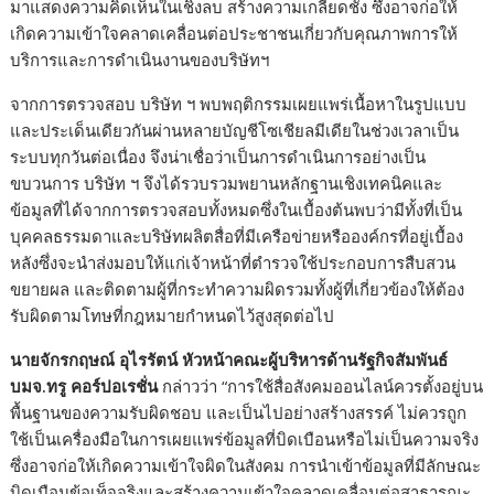
มาแสดงความคิดเห็นในเชิงลบ สร้างความเกลียดชัง ซึ่งอาจก่อให้
เกิดความเข้าใจคลาดเคลื่อนต่อประชาชนเกี่ยวกับคุณภาพการให้
บริการและการดำเนินงานของบริษัทฯ
จากการตรวจสอบ บริษัท ฯ พบพฤติกรรมเผยแพร่เนื้อหาในรูปแบบ
และประเด็นเดียวกันผ่านหลายบัญชีโซเชียลมีเดียในช่วงเวลาเป็น
ระบบทุกวันต่อเนื่อง จึงน่าเชื่อว่าเป็นการดำเนินการอย่างเป็น
ขบวนการ บริษัท ฯ จึงได้รวบรวมพยานหลักฐานเชิงเทคนิคและ
ข้อมูลที่ได้จากการตรวจสอบทั้งหมดซึ่งในเบื้องต้นพบว่ามีทั้งที่เป็น
บุคคลธรรมดาและบริษัทผลิตสื่อที่มีเครือข่ายหรือองค์กรที่อยู่เบื้อง
หลังซึ่งจะนำส่งมอบให้แก่เจ้าหน้าที่ตำรวจใช้ประกอบการสืบสวน
ขยายผล และติดตามผู้ที่กระทำความผิดรวมทั้งผู้ที่เกี่ยวข้องให้ต้อง
รับผิดตามโทษที่กฎหมายกำหนดไว้สูงสุดต่อไป
นายจักรกฤษณ์ อุไรรัตน์ หัวหน้าคณะผู้บริหารด้านรัฐกิจสัมพันธ์
บมจ.ทรู คอร์ปอเรชั่น
กล่าวว่า “การใช้สื่อสังคมออนไลน์ควรตั้งอยู่บน
พื้นฐานของความรับผิดชอบ และเป็นไปอย่างสร้างสรรค์ ไม่ควรถูก
ใช้เป็นเครื่องมือในการเผยแพร่ข้อมูลที่บิดเบือนหรือไม่เป็นความจริง
ซึ่งอาจก่อให้เกิดความเข้าใจผิดในสังคม การนำเข้าข้อมูลที่มีลักษณะ
บิดเบือนข้อเท็จจริงและสร้างความเข้าใจคลาดเคลื่อนต่อสาธารณะ