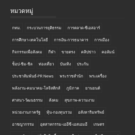
หมวดหมู่
กทม.
กระบวนการยุติธรรม
การตลาด-ซีเอสอาร์
การศึกษา-เทคโนโลยี
การเงิน-การธนาคาร
การเมือง
กิจกรรมเพื่อสังคม
กีฬา
ขายตรง
คลิปข่าว
คอลัมน์
ช็อป-ชิม-ชิล
ท่องเที่ยว
บันเทิง
ประกัน
ประชาสัมพันธ์-PR News
พระราชสำนัก
พระเครื่อง
พลังงาน-คมนาคม-โลจิสติกส์
ภูมิภาค
ยานยนต์
ศาสนา-วัฒนธรรม
สังคม
สุขภาพ-ความงาม
หน่วยงานภาครัฐ
หุ้น-กองทุนรวม
อสังหาริมทรัพย์
อาชญากรรม
อุตสาหกรรม-เออีซี-เอสเอมอี
เกษตร