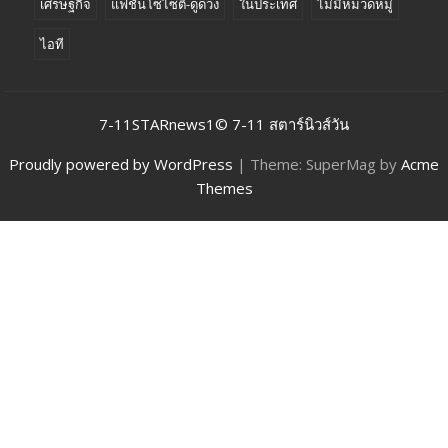
เศรษฐกิจ
แฟชั่นโซไซตี้-ดูดวง
ในประเทศ
ไม่มีหมวดหมู่
ไอที
7-11STARnews1© 7-11 สตาร์นิวส์วัน
Proudly powered by WordPress
|
Theme: SuperMag by
Acme
Themes