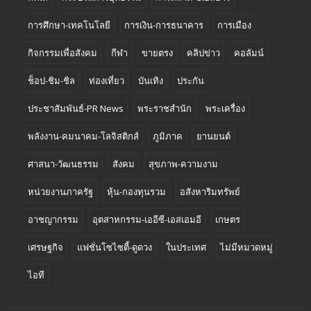
การศึกษา-เทคโนโลยี
การเงิน-การธนาคาร
การเมือง
กิจกรรมเพื่อสังคม
กีฬา
ขายตรง
คลิปข่าว
คอลัมน์
ช็อป-ชิม-ชิล
ท่องเที่ยว
บันเทิง
ประกัน
ประชาสัมพันธ์-PR News
พระราชสำนัก
พระเครื่อง
พลังงาน-คมนาคม-โลจิสติกส์
ภูมิภาค
ยานยนต์
ศาสนา-วัฒนธรรม
สังคม
สุขภาพ-ความงาม
หน่วยงานภาครัฐ
หุ้น-กองทุนรวม
อสังหาริมทรัพย์
อาชญากรรม
อุตสาหกรรม-เออีซี-เอสเอมอี
เกษตร
เศรษฐกิจ
แฟชั่นโซไซตี้-ดูดวง
ในประเทศ
ไม่มีหมวดหมู่
ไอที