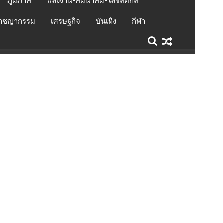
ภูมิภาค
พลังงาน-คมนาคม-โลจิสติกส์
าชญากรรม
เศรษฐกิจ
บันเทิง
กีฬา