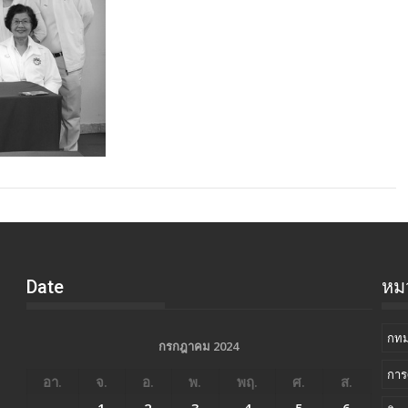
Date
หมว
กทม
กรกฎาคม 2024
การ
อา.
จ.
อ.
พ.
พฤ.
ศ.
ส.
1
2
3
4
5
6