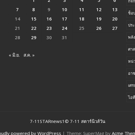
กิจ
7
8
9
10
11
12
13
ช็อป
14
15
16
17
18
19
20
ประ
21
22
23
24
25
26
27
28
29
30
31
พลั
ศาส
« มิ.ย.
ส.ค. »
หน่
อา
เศร
ไอท
7-11STARnews1© 7-11 สตาร์นิวส์วัน
oudly powered by WordPress
|
Theme: SuperMag by
Acme The