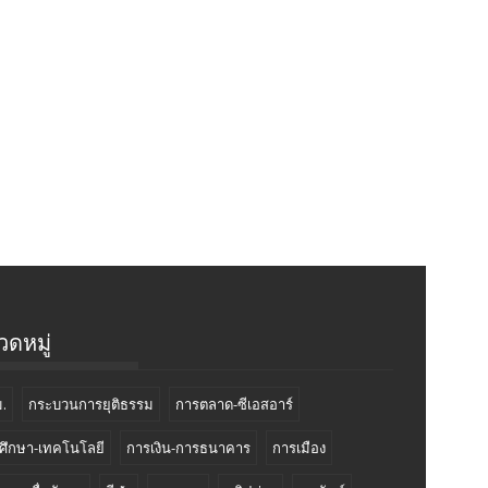
ดหมู่
.
กระบวนการยุติธรรม
การตลาด-ซีเอสอาร์
ศึกษา-เทคโนโลยี
การเงิน-การธนาคาร
การเมือง