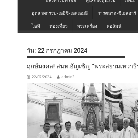
อสังหาริมทรัพย์
หุ้น-กองทุนรวม
กทม.
อุตสาหกรรม-เออีซี-เอสเอมอี
การตลาด-ซีเอสอาร์
ไอที
ท่องเที่ยว
พระเครื่อง
คอลัมน์
วัน:
22 กรกฎาคม 2024
ฤกษ์มงคล! สนท.อัญเชิญ “พระสยามเทวาธิร
22/07/2024
admin3