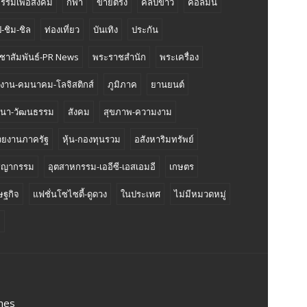
กรรมเพื่อสังคม
กีฬา
ขายตรง
คลิปข่าว
คอลัมน์
-ชิม-ชิล
ท่องเที่ยว
บันเทิง
ประกัน
ชาสัมพันธ์-PR News
พระราชสำนัก
พระเครื่อง
งงาน-คมนาคม-โลจิสติกส์
ภูมิภาค
ยานยนต์
นา-วัฒนธรรม
สังคม
สุขภาพ-ความงาม
วยงานภาครัฐ
หุ้น-กองทุนรวม
อสังหาริมทรัพย์
ชญากรรม
อุตสาหกรรม-เออีซี-เอสเอมอี
เกษตร
ษฐกิจ
แฟชั่นโซไซตี้-ดูดวง
ในประเทศ
ไม่มีหมวดหมู่
ี
mes