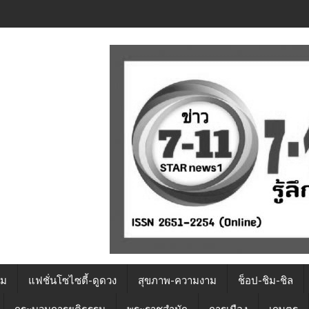
รม
แฟชั่นโซไซตี้-ดูดวง
สุขภาพ-ความงาม
ช็อป-ชิม-ชิล