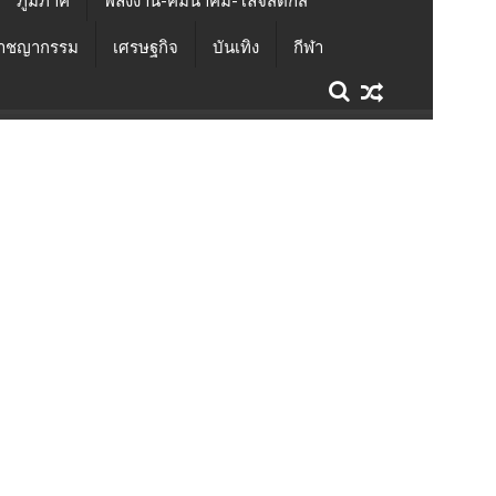
ภูมิภาค
พลังงาน-คมนาคม-โลจิสติกส์
าชญากรรม
เศรษฐกิจ
บันเทิง
กีฬา