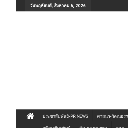
Skip
วันพฤหัสบดี, สิงหาคม 6, 2026
to
content
ประชาสัมพันธ์-PR NEWS
ศาสนา-วัฒนธร