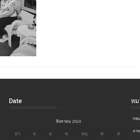
Date
หมว
กทม
สิงหาคม 2024
การ
อา.
จ.
อ.
พ.
พฤ.
ศ.
ส.