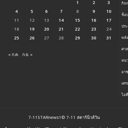
1
2
3
กิจ
4
5
6
7
8
9
10
ช็อป
11
12
13
14
15
16
17
ประ
18
19
20
21
22
23
24
25
26
27
28
29
30
31
พลั
ศาส
« ก.ค.
ก.ย. »
หน่
อา
เศร
ไอท
7-11STARnews1© 7-11 สตาร์นิวส์วัน