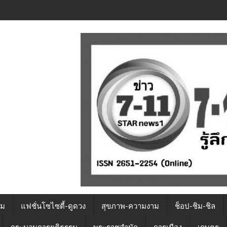
รม
แฟชั่นโซไซตี้-ดูดวง
สุขภาพ-ความงาม
ช็อป-ชิม-ชิล