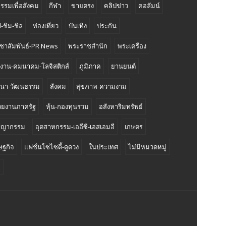
กรรมเพื่อสังคม
กีฬา
ขายตรง
คลิปข่าว
คอลัมน์
-ชิม-ชิล
ท่องเที่ยว
บันเทิง
ประกัน
ชาสัมพันธ์-PR News
พระราชสำนัก
พระเครื่อง
งงาน-คมนาคม-โลจิสติกส์
ภูมิภาค
ยานยนต์
นา-วัฒนธรรม
สังคม
สุขภาพ-ความงาม
วยงานภาครัฐ
หุ้น-กองทุนรวม
อสังหาริมทรัพย์
ชญากรรม
อุตสาหกรรม-เออีซี-เอสเอมอี
เกษตร
ษฐกิจ
แฟชั่นโซไซตี้-ดูดวง
ในประเทศ
ไม่มีหมวดหมู่
ี