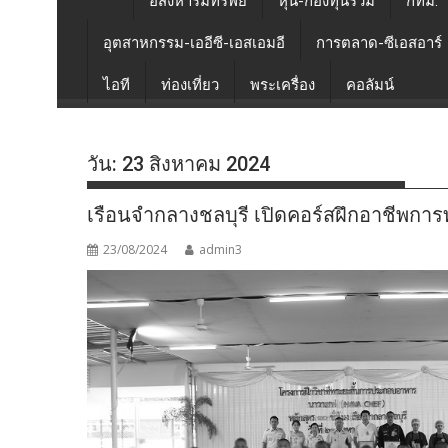
อสังหาริมทรัพย์
หุ้น-กองทุนรวม
กทม.
อุตสาหกรรม-เออีซี-เอสเอมอี
การตลาด-ซีเอสอาร์
ไอที
ท่องเที่ยว
พระเครื่อง
คอลัมน์
วัน:
23 สิงหาคม 2024
เรือนจำกลางชลบุรี เปิดคอร์สฝึกอาชีพการ
23/08/2024
admin3