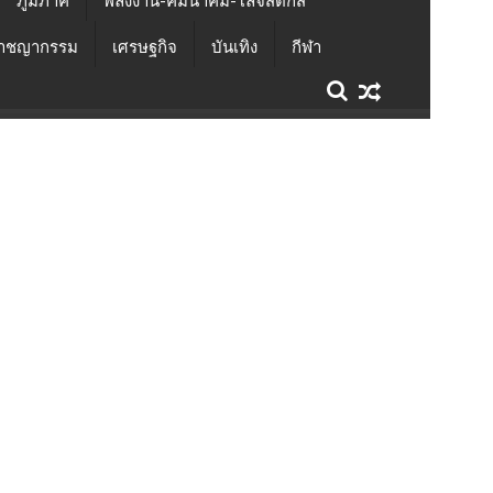
ภูมิภาค
พลังงาน-คมนาคม-โลจิสติกส์
าชญากรรม
เศรษฐกิจ
บันเทิง
กีฬา