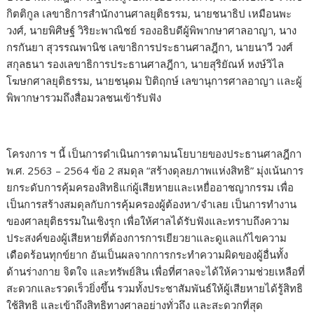
กิตติกูล เลขาธิการสำนักงานศาลยุติธรรม, นายชนาธิป เหมือนพะ
วงศ์, นายพิศิษฐ์ วิริยะพาณิชย์ รองอธิบดีผู้พิพากษาศาลอาญา, นาง
กรกันยา สุวรรณพานิช เลขาธิการประธานศาลฎีกา, นายนาวี วงศ์
สกุลธนา รองเลขาธิการประธานศาลฎีกา, นายสุริยัณห์ หงษ์วิไล
โฆษกศาลยุติธรรม, นายชนุดม ปิติฤกษ์ เลขานุการศาลอาญา เเละผู้
พิพากษารวมถึงสื่อมวลชนเข้ารับฟัง
โครงการ ฯ นี้ เป็นการดำเนินการตามนโยบายของประธานศาลฎีกา
พ.ศ. 2563 – 2564 ข้อ 2 สมดุล “สร้างดุลยภาพแห่งสิทธิ” มุ่งเน้นการ
ยกระดับการคุ้มครองสิทธิแก่ผู้เสียหายและเหยื่ออาชญากรรม เพื่อ
เป็นการสร้างสมดุลกับการคุ้มครองผู้ต้องหา/จำเลย เป็นการทำงาน
ของศาลยุติธรรมในเชิงรุก เพื่อให้ศาลได้รับฟังและทราบถึงความ
ประสงค์ของผู้เสียหายที่ต้องการการเยียวยาและดูแลแก้ไขความ
เดือดร้อนทุกข์ยาก อันเป็นผลจากการกระทำความผิดของผู้อื่นทั้ง
ด้านร่างกาย จิตใจ และทรัพย์สิน เพื่อที่ศาลจะได้ให้ความช่วยเหลือที่
สะดวกและรวดเร็วยิ่งขึ้น รวมทั้งประชาสัมพันธ์ให้ผู้เสียหายได้รู้สิทธิ
ใช้สิทธิ และเข้าถึงสิทธิทางศาลอย่างทั่วถึง และสะดวกที่สุด