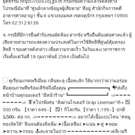
ยุติธรรม https://cios.coj.go.th กรอกข้อความแล้วจัดส่งทาง
ไปรษณีย์มาที่ “ศูนย์กลางข้อมูลผู้เสียหาย” ที่อยู่ สำนักกิจการคดี
อาคารศาลอาญา ชั้น 6 แขวงจอมพล เขตจตุจักร กรุงเทพฯ 10900
โทร 02 512 8138
4. กรณีที่มีการยื่นคำร้องขอผัดฟ้อง ฝากขัง หรือยื่นฟ้องต่อศาลแล้ว ผู้
เสียหายสามารถแสดงความประสงค์ในการใช้สิทธิที่ศูนย์คุ้มครอง
สิทธิ ฯ ของศาลดังกล่าว เพื่อความรวดเร็ว ในวันและเวลาราชการ
เริ่มตั้งแต่วันที่ 18 กุมภาพันธ์ 2564 เป็นต้นไป
ทุเรียนเกรดพรีเมี่ยม กลิ่นทะลุ เนื้อทะลัก ให้มากกว่าความอร่อย
คือคุณภาพที่พร้อมเสิร์ฟถึงมือคุณ ┏━━━━━━━━━━━━━━┓
ส่งถึง
หน้าบ้านทุกออเดอร์ "มีหน้าร้าน" ┗━━━━━━━━━━━━━━┛
━ ━ ━ ━
━ ━ ━ ━ ━
#โปรพิเศษ "สั่งผ่านไรเดอร์ Grap Lineman"
»
500 กรัม. 【ราคา 649.-】
1 กิโลกรัม.【ราคา 1,199.-】ปกติ
1̷,5̷0̷0̷.- ต่อ กก.
━ ━ ━ ━ ━ ━ ━ ━ ━
อยากได้เนื้อแบบไหน "#หมู
ทองจัดให้" ฟินจนต้องสั่งเพิ่ม ➤เนื้อเหลือง ➤แน่น ➤ฟู ➤หอม
➤หวาน ➤กรอบ
ละลายในปาก ━ ━ ━ ━ ━ ━ ━ ━ ━ ━ ━ เดลิเวอรี