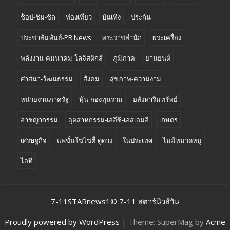
ช็อป-ชิม-ชิล
ท่องเที่ยว
บันเทิง
ประกัน
ประชาสัมพันธ์-PR News
พระราชสำนัก
พระเครื่อง
พลังงาน-คมนาคม-โลจิสติกส์
ภูมิภาค
ยานยนต์
ศาสนา-วัฒนธรรม
สังคม
สุขภาพ-ความงาม
หน่วยงานภาครัฐ
หุ้น-กองทุนรวม
อสังหาริมทรัพย์
อาชญากรรม
อุตสาหกรรม-เออีซี-เอสเอมอี
เกษตร
เศรษฐกิจ
แฟชั่นโซไซตี้-ดูดวง
ในประเทศ
ไม่มีหมวดหมู่
ไอที
7-11STARnews1© 7-11 สตาร์นิวส์วัน
Proudly powered by WordPress
|
Theme: SuperMag by
Acme