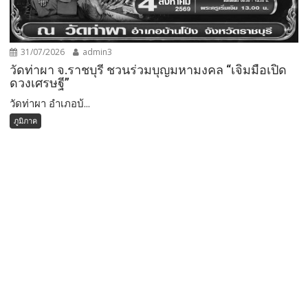
31/07/2026
admin3
วัดท่าผา จ.ราชบุรี ชวนร่วมบุญมหามงคล “เจิมมือเปิด
ดวงเศรษฐี”
วัดท่าผา อำเภอบ้...
ภูมิภาค