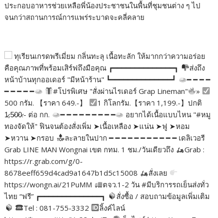
ประกอบอาหารช่วยเหลือพี่น้องประชาชนในพื้นที่ชุมชนต่าง ๆ ไป
จนกว่าสถานการณ์การแพร่ระบาดจะคลี่คลาย
ทุเรียนเกรดพรีเมี่ยม กลิ่นทะลุ เนื้อทะลัก ให้มากกว่าความอร่อย
คือคุณภาพที่พร้อมเสิร์ฟถึงมือคุณ ┏━━━━━━━━━━━━━━┓
ส่งถึง
หน้าบ้านทุกออเดอร์ "มีหน้าร้าน" ┗━━━━━━━━━━━━━━┛
━ ━ ━ ━
━ ━ ━ ━ ━
#โปรพิเศษ "สั่งผ่านไรเดอร์ Grap Lineman"
»
500 กรัม. 【ราคา 649.-】
1 กิโลกรัม.【ราคา 1,199.-】ปกติ
1̷,5̷0̷0̷.- ต่อ กก.
━ ━ ━ ━ ━ ━ ━ ━ ━
อยากได้เนื้อแบบไหน "#หมู
ทองจัดให้" ฟินจนต้องสั่งเพิ่ม ➤เนื้อเหลือง ➤แน่น ➤ฟู ➤หอม
➤หวาน ➤กรอบ
ละลายในปาก ━ ━ ━ ━ ━ ━ ━ ━ ━ ━ ━ เดลิเวอรี
Grab LINE MAN Wongnai เขต กทม. 1 ชม./วันเดียวถึง
Grab :
https://r.grab.com/g/0-
8678eeff659d4cad9a1647b1d5c15008
สั่งเลย
https://wongn.ai/21PuMM
ตจว.1-2 วัน #มีบริการรถเย็นส่งทั่ว
ไทย “ฟรี” ┏━━━━━━━━━━━━━━┓
สั่งซื้อ / สอบถามข้อมูลเพิ่มเติม
Tel : 081-755-3332
ลิ้งค์ไลน์