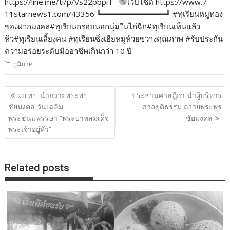
https://line.me/ti/p/Vs22pbpiT-
เว็บไซต์ https://www.7-
11starnews1.com/43356 ┗━━━━━━━━━━━━━━┛ #ทุเรียนหมูทอง
ของฝากมงคล#ทุเรียนกรอบนอกนุ่มในไก่ฉีก#ทุเรียนเห็นแล้ว
หิว#ทุเรียนเลี้ยงคน #ทุเรียนซิ่งเฮียหมูห้วยขวางคุณภาพ #รับประกัน
ความอร่อยระดับมืออาชีพเกินกว่า 10 ปี
ภูมิภาค
แนะแนว
ผบ.ทร. นำถวายพระพร
ประธานศาลฎีกา นำผู้บริหาร
เรื่อง
ชัยมงคล วันเฉลิม
ศาลยุติธรรม ถวายพระพร
พระชนมพรรษา “พระบาทสมเด็จ
ชัยมงคล
พระเจ้าอยู่หัว”
Related posts