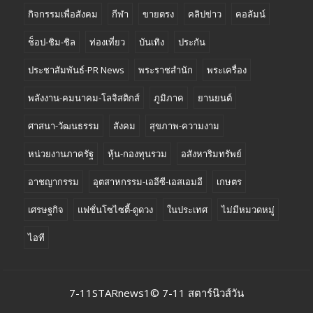
กิจกรรมเพื่อสังคม
กีฬา
ขายตรง
คลิปข่าว
คอลัมน์
ช็อป-ชิม-ชิล
ท่องเที่ยว
บันเทิง
ประกัน
ประชาสัมพันธ์-PR News
พระราชสำนัก
พระเครื่อง
พลังงาน-คมนาคม-โลจิสติกส์
ภูมิภาค
ยานยนต์
ศาสนา-วัฒนธรรม
สังคม
สุขภาพ-ความงาม
หน่วยงานภาครัฐ
หุ้น-กองทุนรวม
อสังหาริมทรัพย์
อาชญากรรม
อุตสาหกรรม-เออีซี-เอสเอมอี
เกษตร
เศรษฐกิจ
แฟชั่นโซไซตี้-ดูดวง
ในประเทศ
ไม่มีหมวดหมู่
ไอที
7-11STARnews1© 7-11 สตาร์นิวส์วัน