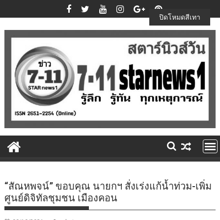
Skip
to
ปิดโหมดสีเทา
content
“สัณหพจน์” ขอบคุณ นายกฯ สั่งเร่งแก้น้ำท่วม-เพิ่ม
ศูนย์ดิจิทัลชุมชน เมืองคอน