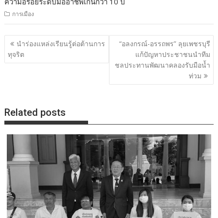
ความอร่อยระดับมืออาชีพเกินกว่า 10 ปี
การเมือง
แนะแนว
นำร่องแหล่งเรียนรู้ต่อต้านการ
“อลงกรณ์-อรรถพร” ลุยเพชรบุรี
เรื่อง
ทุจริต
แก้ปัญหาประชาชนนำทีม
ชลประทานพัฒนาคลองรับมือน้ำ
ท่วม
Related posts