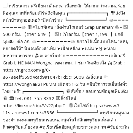
ทุเรียนเกรดพรีเมี่ยม กลิ่นทะลุ เนื้อทะลัก ให้มากกว่าความอร่อย
คือคุณภาพที่พร้อมเสิร์ฟถึงมือคุณ ┏━━━━━━━━━━━━━━┓
ส่งถึง
หน้าบ้านทุกออเดอร์ "มีหน้าร้าน" ┗━━━━━━━━━━━━━━┛
━ ━ ━ ━
━ ━ ━ ━ ━
#โปรพิเศษ "สั่งผ่านไรเดอร์ Grap Lineman"
»
500 กรัม. 【ราคา 649.-】
1 กิโลกรัม.【ราคา 1,199.-】ปกติ
1̷,5̷0̷0̷.- ต่อ กก.
━ ━ ━ ━ ━ ━ ━ ━ ━
อยากได้เนื้อแบบไหน "#หมู
ทองจัดให้" ฟินจนต้องสั่งเพิ่ม ➤เนื้อเหลือง ➤แน่น ➤ฟู ➤หอม
➤หวาน ➤กรอบ
ละลายในปาก ━ ━ ━ ━ ━ ━ ━ ━ ━ ━ ━ เดลิเวอรี
Grab LINE MAN Wongnai เขต กทม. 1 ชม./วันเดียวถึง
Grab :
https://r.grab.com/g/0-
8678eeff659d4cad9a1647b1d5c15008
สั่งเลย
https://wongn.ai/21PuMM
ตจว.1-2 วัน #มีบริการรถเย็นส่งทั่ว
ไทย “ฟรี” ┏━━━━━━━━━━━━━━┓
สั่งซื้อ / สอบถามข้อมูลเพิ่มเติม
Tel : 081-755-3332
ลิ้งค์ไลน์
https://line.me/ti/p/Vs22pbpiT-
เว็บไซต์ https://www.7-
11starnews1.com/43356 ┗━━━━━━━━━━━━━━┛ #ทุเรียนหมูทอง
ของฝากมงคล#ทุเรียนกรอบนอกนุ่มในไก่ฉีก#ทุเรียนเห็นแล้ว
หิว#ทุเรียนเลี้ยงคน #ทุเรียนซิ่งเฮียหมูห้วยขวางคุณภาพ #รับประกัน