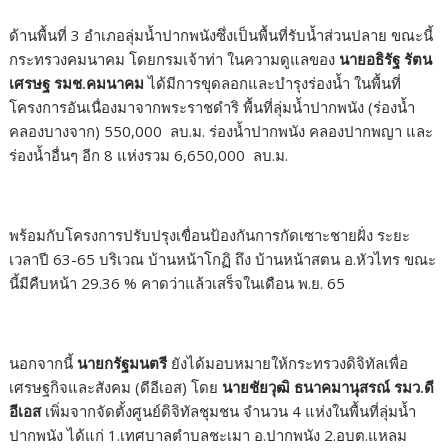
ด้านพื้นที่ 3 อำเภอลุ่มน้ำปากพนังซึ่งเป็นพื้นที่รับน้ำส่วนปลาย ขณะนี้
กระทรวงคมนาคม โดยกรมเจ้าท่า ในความดูแลของ
นายอธิรัฐ รัตน
เศรษฐ รมช.คมนาคม
ได้มีการขุดลอกและบำรุงร่องน้ำ ในพื้นที่
โครงการอันเนื่องมาจากพระราชดำริ พื้นที่ลุ่มน้ำปากพนัง (ร่องน้ำ
คลองบางจาก) 550,000 ลบ.ม. ร่องน้ำปากพนัง คลองปากพญา และ
ร่องน้ำอื่นๆ อีก 8 แห่งรวม 6,650,000 ลบ.ม.
พร้อมกับโครงการปรับปรุงเขื่อนป้องกันการกัดเซาะชายฝั่ง ระยะ
เวลาปี 63-65 บริเวณ บ้านหน้าโกฏิ ถึง บ้านหน้าสตน อ.หัวไทร ขณะ
นี้มีคืบหน้า 29.36 % คาดว่าแล้วเสร็จในเดือน พ.ย. 65
นอกจากนี้
นายกรัฐมนตรี
ยังได้มอบหมายให้กระทรวงดิจิทัลเพื่อ
เศรษฐกิจและสังคม (ดีอีเอส) โดย
นายชัยวุฒิ ธนาคมานุสรณ์ รมว.ดี
อีเอส
เพิ่มจากจัดตั้งศูนย์ดิจิทัลชุมชน จำนวน 4 แห่งในพื้นที่ลุ่มน้ำ
ปากพนัง ได้แก่ 1.เทศบาลตำบลชะเมา อ.ปากพนัง 2.อบต.แหลม