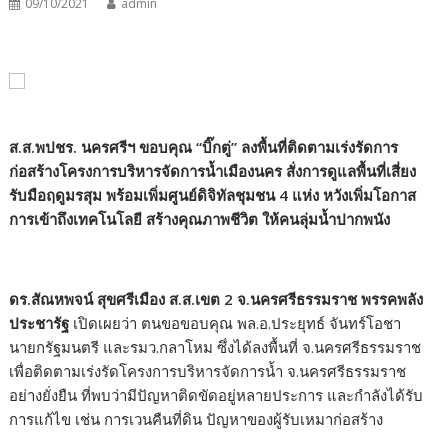
09/10/2021
admin
ส.ส.พปชร. นครศรีฯ ขอบคุณ “
บิ๊กตู่”
ลงพื้นที่ติดตามเร่งรัดการ
ก่อสร้างโครงการบริหารจัดการน้ำเมืองนคร สั่งการดูแลพื้นที่เสี่ยง
รับมือฤดูมรสุม พร้อมเพิ่มศูนย์ดิจิทัลชุมชน 4
แห่ง หวังเพิ่มโอกาส
การเข้าถึงเทคโนโลยี สร้างคุณภาพชีวิต ให้คนลุ่มน้ำปากพนัง
ดร.สัณหพจน์ สุขศรีเมือง ส.ส.เขต 2
จ.นครศรีธรรมราช พรรคพลัง
ประชารัฐ
เปิดเผยว่า ตนขอขอบคุณ พล.อ.ประยุทธ์ จันทร์โอชา
นายกรัฐมนตรี และรมว.กลาโหม ซึ่งได้ลงพื้นที่ จ.นครศรีธรรมราช
เพื่อติดตามเร่งรัดโครงการบริหารจัดการน้ำ จ.นครศรีธรรมราช
อย่างยั่งยืน ที่พบว่ามีปัญหาติดขัดอยู่หลายประการ และกำลังได้รับ
การแก้ไข เช่น การเวนคืนที่ดิน ปัญหาของผู้รับเหมาก่อสร้าง