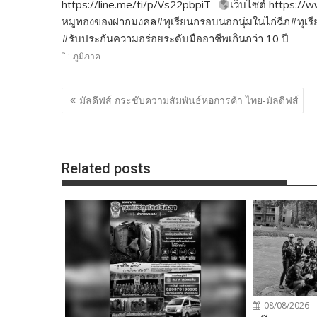
https://line.me/ti/p/Vs22pbpiT-
เว็บไซต์ https:
หมูทองของฝากมงคล#ทุเรียนกรอบนอกนุ่มในไก่ฉีก#ทุเรียนเ
#รับประกันความอร่อยระดับมืออาชีพเกินกว่า 10 ปี
ภูมิภาค
แนะแนว
มัลดีฟส์ กระชับความสัมพันธ์หอการค้า ไทย-มัลดีฟส์
เรื่อง
Related posts
08/08/2026