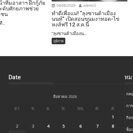
 นำทีมอาสาฯ ฝึกกู้ภัย
04/08/2026
admin3
ะดับศักยภาพช่วย
ทำดีเพื่อแม่! “ลุงซานต้าเมือง
าชน
นนท์” เปิดสอนขนมงาทอด-ไข่
ี...
หงส์ฟรี 12 ส.ค.นี้
“ลุงซานต้าเมืองน...
ภูมิภาค
Date
หมว
กทม
สิงหาคม 2026
การ
อา.
จ.
อ.
พ.
พฤ.
ศ.
ส.
1
กิจ
2
3
4
5
6
7
8
ช็อป