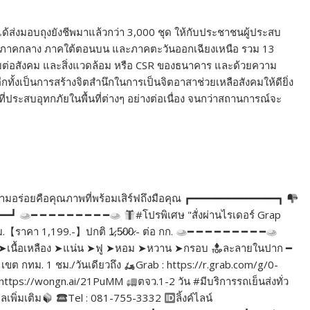
ส.ได้ส่งมอบถุงยังชีพมาแล้วกว่า 3,000 ชุด ให้กับประชาชนผู้ประสบ
ล่าง ภาคกลาง ภาคใต้ตอนบน และภาคตะวันออกเฉียงเหนือ รวม 13
บต่อสังคม และสิ่งแวดล้อม หรือ CSR ของธนาคาร และด้วยความ
ั้งเป็นการสร้างจิตสำนึกในการเป็นจิตอาสาช่วยเหลือสังคมให้ดียิ่ง
ี่ประสบอุทกภัยในพื้นที่ต่างๆ อย่างต่อเนื่อง จนกว่าสถานการณ์จะ
่าความอร่อยคือคุณภาพที่พร้อมเสิร์ฟถึงมือคุณ ┏━━━━━━━━━━━━━━┓
━━━┛
━ ━ ━ ━ ━ ━ ━ ━ ━
#โปรพิเศษ "สั่งผ่านไรเดอร์ Grap
ม.【ราคา 1,199.-】ปกติ 1̷,5̷0̷0̷.- ต่อ กก.
━ ━ ━ ━ ━ ━ ━ ━ ━
ิ่ม ➤เนื้อเหลือง ➤แน่น ➤ฟู ➤หอม ➤หวาน ➤กรอบ
ละลายในปาก ━
เขต กทม. 1 ชม./วันเดียวถึง
Grab : https://r.grab.com/g/0-
https://wongn.ai/21PuMM
ตจว.1-2 วัน #มีบริการรถเย็นส่งทั่ว
ูลเพิ่มเติม
Tel : 081-755-3332
ลิ้งค์ไลน์