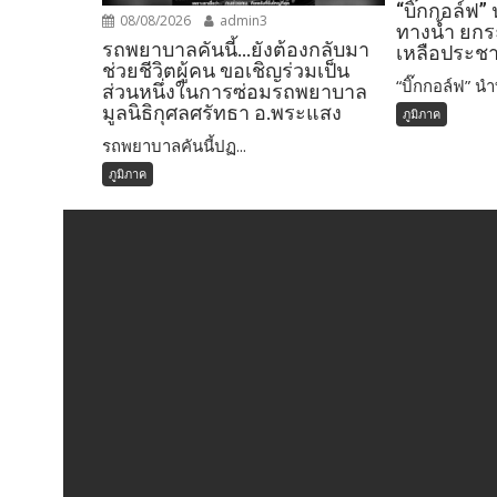
“บิ๊กกอล์ฟ”
08/08/2026
admin3
ทางน้ำ ยกร
รถพยาบาลคันนี้…ยังต้องกลับมา
เหลือประช
ช่วยชีวิตผู้คน ขอเชิญร่วมเป็น
“บิ๊กกอล์ฟ” นำท
ส่วนหนึ่งในการซ่อมรถพยาบาล
มูลนิธิกุศลศรัทธา อ.พระแสง
ภูมิภาค
รถพยาบาลคันนี้ปฏ...
ภูมิภาค