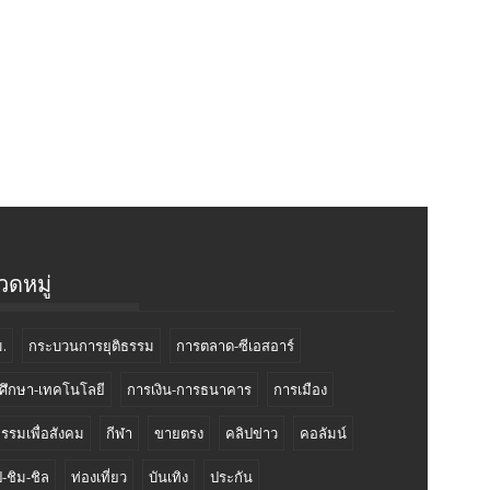
ดหมู่
.
กระบวนการยุติธรรม
การตลาด-ซีเอสอาร์
ศึกษา-เทคโนโลยี
การเงิน-การธนาคาร
การเมือง
กรรมเพื่อสังคม
กีฬา
ขายตรง
คลิปข่าว
คอลัมน์
-ชิม-ชิล
ท่องเที่ยว
บันเทิง
ประกัน