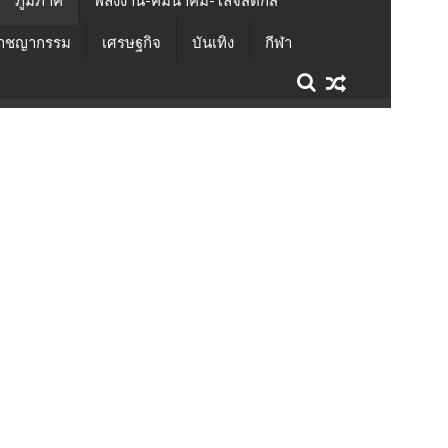
ภูมิภาค
พลังงาน-คมนาคม-โลจิสติกส์
าชญากรรม
เศรษฐกิจ
บันเทิง
กีฬา