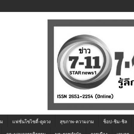
รม
แฟชั่นโซไซตี้-ดูดวง
สุขภาพ-ความงาม
ช็อป-ชิม-ชิล