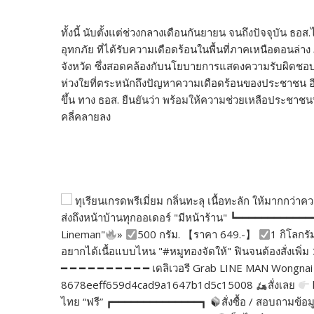
ทั้งนี้ นับตั้งแต่ช่วงกลางเดือนกันยายน จนถึงปัจจุบัน ธอ
อุทกภัย ที่ได้รับความเดือดร้อนในพื้นที่ภาคเหนือตอน
จังหวัด ซึ่งสอดคล้องกับนโยบายการแสดงความรับผิดชอ
ห่วงใยที่ตระหนักถึงปัญหาความเดือดร้อนของประชาชน อีกท
ขึ้น ทาง ธอส. ยืนยันว่า พร้อมให้ความช่วยเหลือประชาชนท
คลี่คลายลง
ทุเรียนเกรดพรีเมี่ยม กลิ่นทะลุ เนื้อทะลัก ให้มากกว
ส่งถึงหน้าบ้านทุกออเดอร์ "มีหน้าร้าน" ┗━━━━━━━━━━━
Lineman"
»
500 กรัม. 【ราคา 649.-】
1 กิโลกรั
อยากได้เนื้อแบบไหน "#หมูทองจัดให้" ฟินจนต้องสั่งเพ
━ ━ ━ ━ ━ ━ ━ ━ ━ ━ เดลิเวอรี Grab LINE MAN Wongnai 
8678eeff659d4cad9a1647b1d5c15008
สั่งเลย
ไทย “ฟรี” ┏━━━━━━━━━━━━━━┓
สั่งซื้อ / สอบถามข้อม