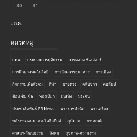
30
31
« ก.ค.
หมวดหมู่
กทม.
กระบวนการยุติธรรม
การตลาด-ซีเอสอาร์
การศึกษา-เทคโนโลยี
การเงิน-การธนาคาร
การเมือง
กิจกรรมเพื่อสังคม
กีฬา
ขายตรง
คลิปข่าว
คอลัมน์
ช็อป-ชิม-ชิล
ท่องเที่ยว
บันเทิง
ประกัน
ประชาสัมพันธ์-PR News
พระราชสำนัก
พระเครื่อง
พลังงาน-คมนาคม-โลจิสติกส์
ภูมิภาค
ยานยนต์
ศาสนา-วัฒนธรรม
สังคม
สุขภาพ-ความงาม