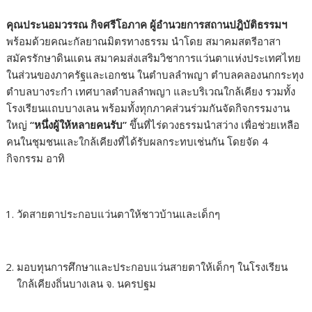
คุณประนอมวรรณ กิจศรีโอภาค ผู้อำนวยการสถานปฎิบัติธรรมฯ
พร้อมด้วยคณะกัลยาณมิตรทางธรรม นำโดย สมาคมสตรีอาสา
สมัครรักษาดินแดน สมาคมส่งเสริมวิชาการแว่นตาแห่งประเทศไทย
ในส่วนของภาครัฐและเอกชน ในตำบลลำพญา ตำบลคลองนกกระทุง
ตำบลบางระกำ เทศบาลตำบลลำพญา และบริเวณใกล้เคียง รวมทั้ง
โรงเรียนแถบบางเลน พร้อมทั้งทุกภาคส่วนร่วมกันจัดกิจกรรมงาน
ใหญ่
“
หนึ่งผู้ให้หลายคนรับ
”
ขึ้นที่ไร่ดวงธรรมนำสว่าง เพื่อช่วยเหลือ
คนในชุมชนและใกล้เคียงที่ได้รับผลกระทบเช่นกัน โดยจัด 4
กิจกรรม อาทิ
วัดสายตาประกอบแว่นตาให้ชาวบ้านและเด็กๆ
มอบทุนการศึกษาและประกอบแว่นสายตาให้เด็กๆ ในโรงเรียน
ใกล้เคียงถิ่นบางเลน จ. นครปฐม