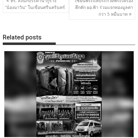
ทร. ส่งนักประดาน้ำกู้ร่าง
เซียนพระแห่ประกวดพระเครื่อง
เรื่อง
“น้องมาวิน” ในเขื่อนศรีนครินทร์
คึกคัก ผอ.ฟ้า ร่วมแจกทองมูลค่า
กว่า 5 หมื่นบาท
Related posts