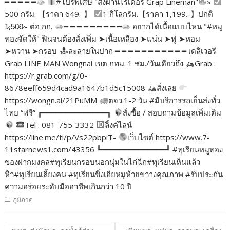
━ ━ ━ ━ ━
#โปรพิเศษ "สั่งผ่านไรเดอร์ Grap Lineman"
»
500 กรัม. 【ราคา 649.-】
1 กิโลกรัม.【ราคา 1,199.-】ปกติ
1̷,5̷0̷0̷.- ต่อ กก.
━ ━ ━ ━ ━ ━ ━ ━ ━
อยากได้เนื้อแบบไหน "#หมู
ทองจัดให้" ฟินจนต้องสั่งเพิ่ม ➤เนื้อเหลือง ➤แน่น ➤ฟู ➤หอม
➤หวาน ➤กรอบ
ละลายในปาก ━ ━ ━ ━ ━ ━ ━ ━ ━ ━ ━ เดลิเวอรี
Grab LINE MAN Wongnai เขต กทม. 1 ชม./วันเดียวถึง
Grab :
https://r.grab.com/g/0-
8678eeff659d4cad9a1647b1d5c15008
สั่งเลย
https://wongn.ai/21PuMM
ตจว.1-2 วัน #มีบริการรถเย็นส่งทั่ว
ไทย “ฟรี” ┏━━━━━━━━━━━━━━┓
สั่งซื้อ / สอบถามข้อมูลเพิ่มเติม
Tel : 081-755-3332
ลิ้งค์ไลน์
https://line.me/ti/p/Vs22pbpiT-
เว็บไซต์ https://www.7-
11starnews1.com/43356 ┗━━━━━━━━━━━━━━┛ #ทุเรียนหมูทอง
ของฝากมงคล#ทุเรียนกรอบนอกนุ่มในไก่ฉีก#ทุเรียนเห็นแล้ว
หิว#ทุเรียนเลี้ยงคน #ทุเรียนซิ่งเฮียหมูห้วยขวางคุณภาพ #รับประกัน
ความอร่อยระดับมืออาชีพเกินกว่า 10 ปี
ภูมิภาค
แนะแนว