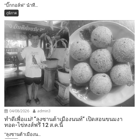
“บิ๊กกอล์ฟ” นำที...
ภูมิภาค
04/08/2026
admin3
ทำดีเพื่อแม่! “ลุงซานต้าเมืองนนท์” เปิดสอนขนมงา
ทอด-ไข่หงส์ฟรี 12 ส.ค.นี้
“ลุงซานต้าเมืองน...