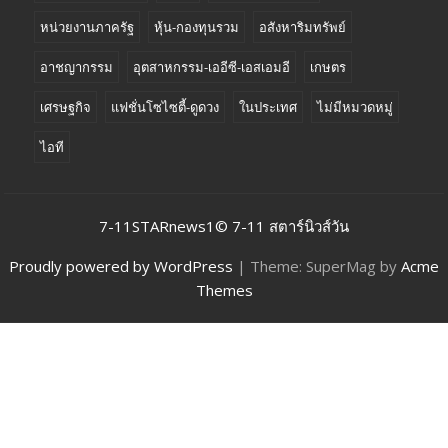
หน่วยงานภาครัฐ
หุ้น-กองทุนรวม
อสังหาริมทรัพย์
อาชญากรรม
อุตสาหกรรม-เออีซี-เอสเอมอี
เกษตร
เศรษฐกิจ
แฟชั่นโซไซตี้-ดูดวง
ในประเทศ
ไม่มีหมวดหมู่
ไอที
7-11STARnews1© 7-11 สตาร์นิวส์วัน
Proudly powered by WordPress
|
Theme: SuperMag by
Acme
Themes