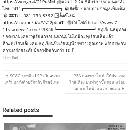
https://wongn.ai/21PuMM
ตจว.1-2 วัน #มีบริการรถเย็นส่งทั่ว
ไทย “ฟรี” ┏━━━━━━━━━━━━━━┓
สั่งซื้อ / สอบถามข้อมูลเพิ่มเติม
Tel : 081-755-3332
ลิ้งค์ไลน์
https://line.me/ti/p/Vs22pbpiT-
เว็บไซต์ https://www.7-
11starnews1.com/43356 ┗━━━━━━━━━━━━━━┛ #ทุเรียนหมูทอง
ของฝากมงคล#ทุเรียนกรอบนอกนุ่มในไก่ฉีก#ทุเรียนเห็นแล้ว
หิว#ทุเรียนเลี้ยงคน #ทุเรียนซิ่งเฮียหมูห้วยขวางคุณภาพ #รับประกัน
ความอร่อยระดับมืออาชีพเกินกว่า 10 ปี
คอลัมน์
แนะแนว
SCGC รุกพลิก LSP เวียดนาม
PEA แจงขายไฟฟ้าให้ประเทศ
เรื่อง
เสริมแกร่งด้วยวัตถุดิบก๊าซอีเทน
ใกล้เคียง ยันทำถูกขั้นตอน พร้อม
งดจ่ายไฟฟ้าแนวชายแดน
Related posts