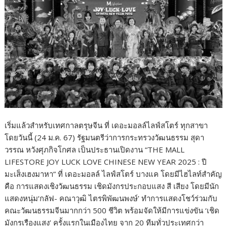
เริ่มแล้วสำหรับเทศกาลตรุษจีน ที่ เดอะมอลล์ไลฟ์สโตร์ ทุกสาขา
โดยวันนี้ (24 ม.ค. 67) รัฐมนตรีว่าการกระทรวงวัฒนธรรม สุดา
วรรณ หวังศุภกิจโกศล เป็นประธานเปิดงาน “THE MALL
LIFESTORE JOY LUCK LOVE CHINESE NEW YEAR 2025 : ปี
มะเส็งเฮงมาหา” ที่ เดอะมอลล์ ไลฟ์สโตร์ บางแค โดยมีไฮไลท์สำคัญ
คือ การแสดงเชิงวัฒนธรรม เชิดมังกรประกอบแสง สี เสียง โดยมีนัก
แสดงหนุ่ม‘กลัฟ- คณาวุฒิ ไตรพิพัฒนพงษ์’ ทำการแสดงโชว์ร่วมกับ
คณะวัฒนธรรมจีนมากกว่า 500 ชีวิต พร้อมจัดให้มีการแข่งขัน ‘เชิด
มังกรเรืองแสง’ ครั้งแรกในเมืองไทย จาก 20 ทีมทั่วประเทศกว่า