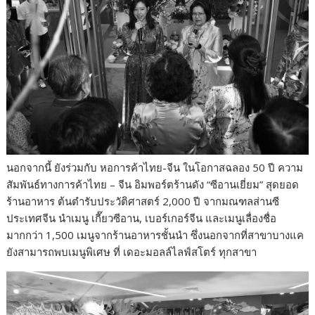
นอกจากนี้ ยังร่วมกับ หอการค้าไทย-จีน ในโอกาสฉลอง 50 ปี ความ
สัมพันธ์ทางการค้าไทย – จีน อิมพอร์ตร้านดัง “ซีอานเยี่ยม” สุดยอด
ร้านอาหาร ต้นตำรับประวัติศาสตร์ 2,000 ปี จากมณฑลส่านซี
ประเทศจีน นำเมนู เกี๊ยวซีอาน, เบอร์เกอร์จีน และเมนูเลื่องชื่อ
มากกว่า 1,500 เมนูจากร้านอาหารชั้นนำ ซึ่งนอกจากที่สาขาบางแค
ยังสามารถพบเมนูพิเศษ ที่ เดอะมอลล์ไลฟ์สโตร์ ทุกสาขา