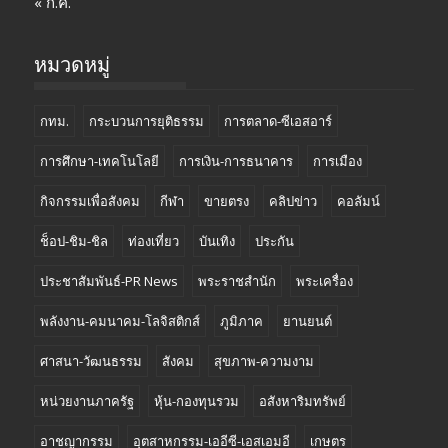
« ก.ค.
หมวดหมู่
กทม.
กระบวนการยุติธรรม
การตลาด-ซีเอสอาร์
การศึกษา-เทคโนโลยี
การเงิน-การธนาคาร
การเมือง
กิจกรรมเพื่อสังคม
กีฬา
ขายตรง
คลิปข่าว
คอลัมน์
ช็อป-ชิม-ชิล
ท่องเที่ยว
บันเทิง
ประกัน
ประชาสัมพันธ์-PR News
พระราชสำนัก
พระเครื่อง
พลังงาน-คมนาคม-โลจิสติกส์
ภูมิภาค
ยานยนต์
ศาสนา-วัฒนธรรม
สังคม
สุขภาพ-ความงาม
หน่วยงานภาครัฐ
หุ้น-กองทุนรวม
อสังหาริมทรัพย์
อาชญากรรม
อุตสาหกรรม-เออีซี-เอสเอมอี
เกษตร