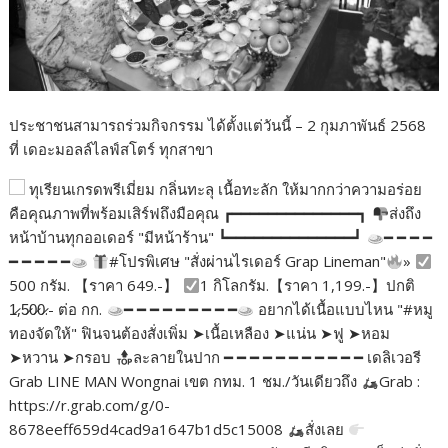
ประชาชนสามารถร่วมกิจกรรม ได้ตั้งแต่วันนี้ – 2 กุมภาพันธ์ 2568
ที่ เดอะมอลล์ไลฟ์สโตร์ ทุกสาขา
ทุเรียนเกรดพรีเมี่ยม กลิ่นทะลุ เนื้อทะลัก ให้มากกว่าความอร่อย
คือคุณภาพที่พร้อมเสิร์ฟถึงมือคุณ ┏━━━━━━━━━━━━━━┓
ส่งถึง
หน้าบ้านทุกออเดอร์ "มีหน้าร้าน" ┗━━━━━━━━━━━━━━┛
━ ━ ━ ━
━ ━ ━ ━ ━
#โปรพิเศษ "สั่งผ่านไรเดอร์ Grap Lineman"
»
500 กรัม. 【ราคา 649.-】
1 กิโลกรัม.【ราคา 1,199.-】ปกติ
1̷,5̷0̷0̷.- ต่อ กก.
━ ━ ━ ━ ━ ━ ━ ━ ━
อยากได้เนื้อแบบไหน "#หมู
ทองจัดให้" ฟินจนต้องสั่งเพิ่ม ➤เนื้อเหลือง ➤แน่น ➤ฟู ➤หอม
➤หวาน ➤กรอบ
ละลายในปาก ━ ━ ━ ━ ━ ━ ━ ━ ━ ━ ━ เดลิเวอรี
Grab LINE MAN Wongnai เขต กทม. 1 ชม./วันเดียวถึง
Grab :
https://r.grab.com/g/0-
8678eeff659d4cad9a1647b1d5c15008
สั่งเลย