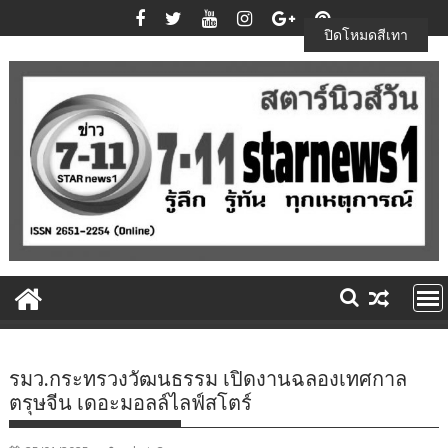
Skip
to
ปิดโหมดสีเทา
content
รมว.กระทรวงวัฒนธรรม เปิดงานฉลองเทศกาล
ตรุษจีน เดอะมอลล์ไลฟ์สโตร์