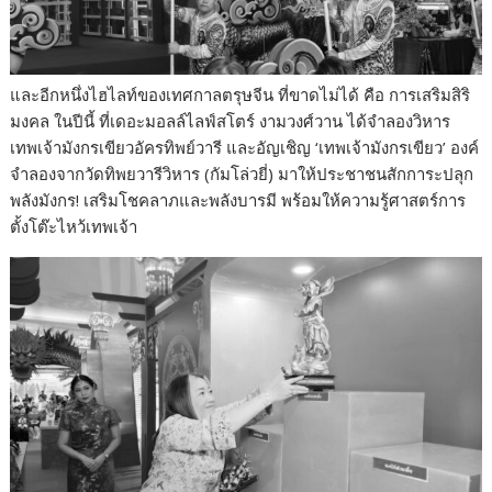
และอีกหนึ่งไฮไลท์ของเทศกาลตรุษจีน ที่ขาดไม่ได้ คือ การเสริมสิริ
มงคล ในปีนี้ ที่เดอะมอลล์ไลฟ์สโตร์ งามวงศ์วาน ได้จำลองวิหาร
เทพเจ้ามังกรเขียวอัครทิพย์วารี และอัญเชิญ ‘เทพเจ้ามังกรเขียว’ องค์
จำลองจากวัดทิพยวารีวิหาร (กัมโล่วยี่) มาให้ประชาชนสักการะปลุก
พลังมังกร! เสริมโชคลาภและพลังบารมี พร้อมให้ความรู้ศาสตร์การ
ตั้งโต๊ะไหว้เทพเจ้า