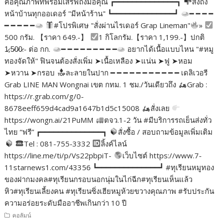
คือคุณภาพที่พร้อมเสิร์ฟถึงมือคุณ ┏━━━━━━━━━━━━━━┓
ส่งถึง
หน้าบ้านทุกออเดอร์ "มีหน้าร้าน" ┗━━━━━━━━━━━━━━┛
━ ━ ━ ━
━ ━ ━ ━ ━
#โปรพิเศษ "สั่งผ่านไรเดอร์ Grap Lineman"
»
500 กรัม. 【ราคา 649.-】
1 กิโลกรัม.【ราคา 1,199.-】ปกติ
1̷,5̷0̷0̷.- ต่อ กก.
━ ━ ━ ━ ━ ━ ━ ━ ━
อยากได้เนื้อแบบไหน "#หมู
ทองจัดให้" ฟินจนต้องสั่งเพิ่ม ➤เนื้อเหลือง ➤แน่น ➤ฟู ➤หอม
➤หวาน ➤กรอบ
ละลายในปาก ━ ━ ━ ━ ━ ━ ━ ━ ━ ━ ━ เดลิเวอรี
Grab LINE MAN Wongnai เขต กทม. 1 ชม./วันเดียวถึง
Grab :
https://r.grab.com/g/0-
8678eeff659d4cad9a1647b1d5c15008
สั่งเลย
https://wongn.ai/21PuMM
ตจว.1-2 วัน #มีบริการรถเย็นส่งทั่ว
ไทย “ฟรี” ┏━━━━━━━━━━━━━━┓
สั่งซื้อ / สอบถามข้อมูลเพิ่มเติม
Tel : 081-755-3332
ลิ้งค์ไลน์
https://line.me/ti/p/Vs22pbpiT-
เว็บไซต์ https://www.7-
11starnews1.com/43356 ┗━━━━━━━━━━━━━━┛ #ทุเรียนหมูทอง
ของฝากมงคล#ทุเรียนกรอบนอกนุ่มในไก่ฉีก#ทุเรียนเห็นแล้ว
หิว#ทุเรียนเลี้ยงคน #ทุเรียนซิ่งเฮียหมูห้วยขวางคุณภาพ #รับประกัน
ความอร่อยระดับมืออาชีพเกินกว่า 10 ปี
คอลัมน์