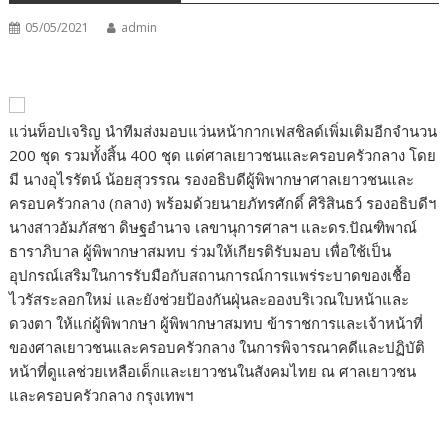
05/05/2021
admin
แว่นท็อปเจริญ นำทีมส่งมอบแว่นหน้ากากเฟสชิลด์เพิ่มเติมอีกจำนวน
200 ชุด รวมทั้งสิ้น 400 ชุด แด่ศาลเยาวชนและครอบครัวกลาง โดย
มี นางอุไรรัตน์ น้อยสุวรรณ รองอธิบดีผู้พิพากษาศาลเยาวชนและ
ครอบครัวกลาง (กลาง) พร้อมด้วยนายภัทรศักดิ์ ศิริสินธว์ รองอธิบดีฯ
นางสาวอัมภัสชา ดิษฐอำนาจ เลขานุการศาลฯ และดร.ปัณฑิพาณ์
ธาราภิบาล ผู้พิพากษาสมทบ ร่วมให้เกียรติรับมอบ เพื่อใช้เป็น
อุปกรณ์เสริมในการรับมือกับสถานการณ์การแพร่ระบาดของเชื้อ
ไวรัสระลอกใหม่ และยังช่วยป้องกันฝุ่นละอองบริเวณใบหน้าและ
ดวงตา ให้แก่ผู้พิพากษา ผู้พิพากษาสมทบ ข้าราชการและเจ้าหน้าที่
ของศาลเยาวชนและครอบครัวกลาง ในการพิจารณาคดีและปฏิบัติ
หน้าที่ดูแลช่วยเหลือเด็กและเยาวชนในสังคมไทย ณ ศาลเยาวชน
และครอบครัวกลาง กรุงเทพฯ