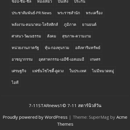
ช็อป-ชิม-ชิล
ท่องเที่ยว
บันเทิง
ประกัน
ประชาสัมพันธ์-PR News
พระราชสำนัก
พระเครื่อง
พลังงาน-คมนาคม-โลจิสติกส์
ภูมิภาค
ยานยนต์
ศาสนา-วัฒนธรรม
สังคม
สุขภาพ-ความงาม
หน่วยงานภาครัฐ
หุ้น-กองทุนรวม
อสังหาริมทรัพย์
อาชญากรรม
อุตสาหกรรม-เออีซี-เอสเอมอี
เกษตร
เศรษฐกิจ
แฟชั่นโซไซตี้-ดูดวง
ในประเทศ
ไม่มีหมวดหมู่
ไอที
7-11STARnews1© 7-11 สตาร์นิวส์วัน
Proudly powered by WordPress
|
Theme: SuperMag by
Acme
Themes