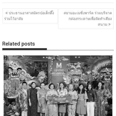
แนะแนว
ประธานอาสาสมัครป่อเต็กตึ๊ง
สยามอะเมซิ่งพาร์ค ร่วมบริจาค
เรื่อง
ร่วมไว้อาลัย
กล่องกระดาษเพื่อจัดทำเตียง
สนาม
Related posts