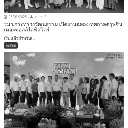
25/01/2025
admin3
รมว.กระทรวงวัฒนธรรม เปิดงานฉลองเทศกาลตรุษจีน
เดอะมอลล์ไลฟ์สโตร์
เริ่มแล้วสำหรับเ...
คอลัมน์