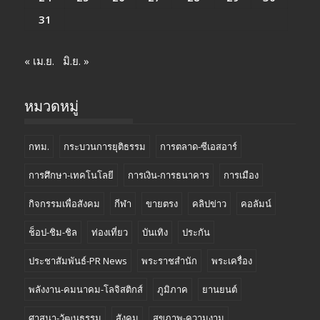
31
« เม.ย.
มิ.ย. »
หมวดหมู่
กทม.
กระบวนการยุติธรรม
การตลาด-ซีเอสอาร์
การศึกษา-เทคโนโลยี
การเงิน-การธนาคาร
การเมือง
กิจกรรมเพื่อสังคม
กีฬา
ขายตรง
คลิปข่าว
คอลัมน์
ช็อป-ชิม-ชิล
ท่องเที่ยว
บันเทิง
ประกัน
ประชาสัมพันธ์-PR News
พระราชสำนัก
พระเครื่อง
พลังงาน-คมนาคม-โลจิสติกส์
ภูมิภาค
ยานยนต์
ศาสนา-วัฒนธรรม
สังคม
สุขภาพ-ความงาม