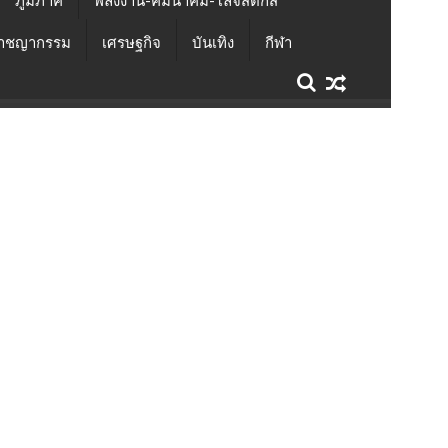
ภูมิภาค
พลังงาน-คมนาคม-โลจิสติกส์
าชญากรรม
เศรษฐกิจ
บันเทิง
กีฬา