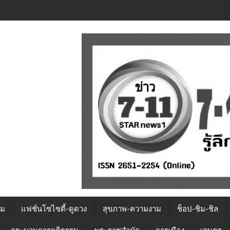
รม
แฟชั่นโซไซตี้-ดูดวง
สุขภาพ-ความงาม
ช็อป-ชิม-ชิล