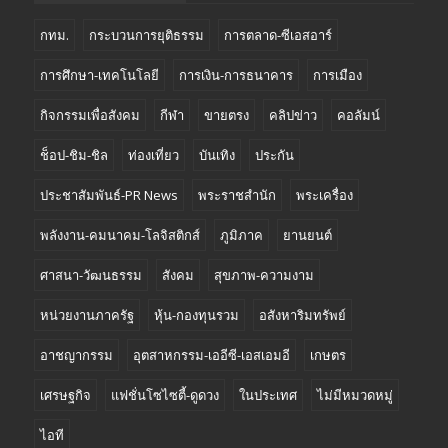
กทม.
กระบวนการยุติธรรม
การตลาด-ซีเอสอาร์
การศึกษา-เทคโนโลยี
การเงิน-การธนาคาร
การเมือง
กิจกรรมเพื่อสังคม
กีฬา
ขายตรง
คลิปข่าว
คอลัมน์
ช็อป-ชิม-ชิล
ท่องเที่ยว
บันเทิง
ประกัน
ประชาสัมพันธ์-PR News
พระราชสำนัก
พระเครื่อง
พลังงาน-คมนาคม-โลจิสติกส์
ภูมิภาค
ยานยนต์
ศาสนา-วัฒนธรรม
สังคม
สุขภาพ-ความงาม
หน่วยงานภาครัฐ
หุ้น-กองทุนรวม
อสังหาริมทรัพย์
อาชญากรรม
อุตสาหกรรม-เออีซี-เอสเอมอี
เกษตร
เศรษฐกิจ
แฟชั่นโซไซตี้-ดูดวง
ในประเทศ
ไม่มีหมวดหมู่
ไอที