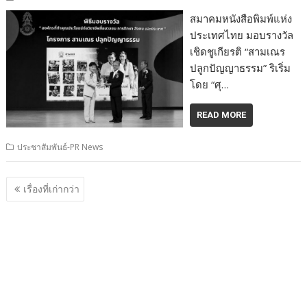
สมาคมหนังสือพิมพ์แห่ง
ประเทศไทย มอบรางวัล
เชิดชูเกียรติ “สามเณร
ปลูกปัญญาธรรม” ริเริ่ม
โดย “ศุ…
READ MORE
ประชาสัมพันธ์-PR News
แนะแนว
เรื่องที่เก่ากว่า
เรื่อง