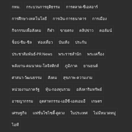
กทม.
กระบวนการยุติธรรม
การตลาด-ซีเอสอาร์
การศึกษา-เทคโนโลยี
การเงิน-การธนาคาร
การเมือง
กิจกรรมเพื่อสังคม
กีฬา
ขายตรง
คลิปข่าว
คอลัมน์
ช็อป-ชิม-ชิล
ท่องเที่ยว
บันเทิง
ประกัน
ประชาสัมพันธ์-PR News
พระราชสำนัก
พระเครื่อง
พลังงาน-คมนาคม-โลจิสติกส์
ภูมิภาค
ยานยนต์
ศาสนา-วัฒนธรรม
สังคม
สุขภาพ-ความงาม
หน่วยงานภาครัฐ
หุ้น-กองทุนรวม
อสังหาริมทรัพย์
อาชญากรรม
อุตสาหกรรม-เออีซี-เอสเอมอี
เกษตร
เศรษฐกิจ
แฟชั่นโซไซตี้-ดูดวง
ในประเทศ
ไม่มีหมวดหมู่
ไอที